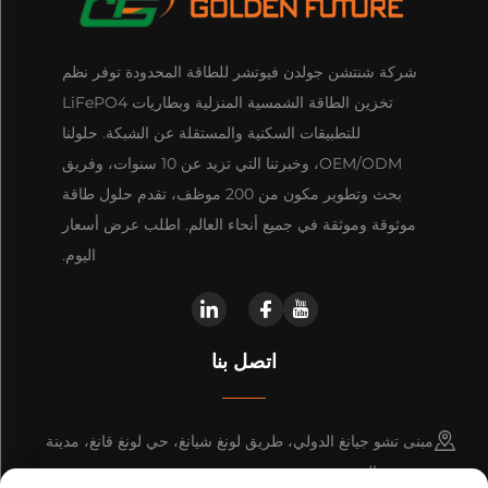
شركة شنتشن جولدن فيوتشر للطاقة المحدودة توفر نظم
تخزين الطاقة الشمسية المنزلية وبطاريات LiFePO4
للتطبيقات السكنية والمستقلة عن الشبكة. حلولنا
OEM/ODM، وخبرتنا التي تزيد عن 10 سنوات، وفريق
بحث وتطوير مكون من 200 موظف، تقدم حلول طاقة
موثوقة وموثقة في جميع أنحاء العالم. اطلب عرض أسعار
اليوم.
اتصل بنا
مبنى تشو جيانغ الدولي، طريق لونغ شيانغ، حي لونغ قانغ، مدينة
شنتشن، الصين