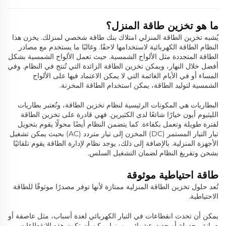
ما هو تخزين طاقة المنزل؟
يُشبه تخزين الطاقة المنزلي امتلاك بنك طاقة شخصي لمنزلك. يخزن هذا
النظام الطاقة الكهربائية لاستخدامها لاحقًا. وغالبًا ما يستخدم مع مصادر
الطاقة المتجددة مثل الألواح الشمسية. حيث تعمل الألواح الشمسية بشكل
أفضل خلال النهار، ويمكن تخزين الطاقة الزائدة التي تُنتج في النظام. وفي
المساء أو في الأيام الغائمة التي لا يمكن الاعتماد فيها على الألواح
الشمسية لتوليد الطاقة، يمكن استخدام الطاقة المخزنة.
البطاريات هي المكونات الرئيسية لنظام تخزين الطاقة، وتُعتبر بطاريات
الليثيوم أيون خيارًا شائعًا لدى الكثيرين. فهي قادرة على تخزين الطاقة
لفترة طويلة وتعمل بكفاءة. كما يتضمن النظام أيضًا محولًا يقوم بتحويل
تيار التيار المستمر (DC) المخزن إلى تيار متردد (AC) بحيث يمكن تشغيل
الأجهزة المنزلية. بالإضافة إلى ذلك، يوجد نظام لإدارة الطاقة يقوم تلقائيًا
بشحن وتفريغ النظام لضمان التشغيل السلس.
طاقة احتياطية موثوقة
تُعد حلول تخزين الطاقة المنزلية ممتازة لأنها توفر مصدرًا موثوقًا للطاقة
الاحتياطية.
يمكن أن تحدث انقطاعات في التيار الكهربائي لعدة أسباب، مثل عاصفة أو
صيانة مجدولة أو حدث عشوائي. وبينما يمكن أن تكون هذه الانقطاعات