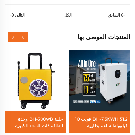
السابق
التالي
الكل
المنتجات الموصى بها
BH-7.5KWH 51.2 فولت 10
خلية BH-300wB وحدة
كيلوواط ساعة بطارية
الطاقة ذات السعة الكبيرة
شمسية منزلية متكاملة
400 واط ساعة بث مباشر