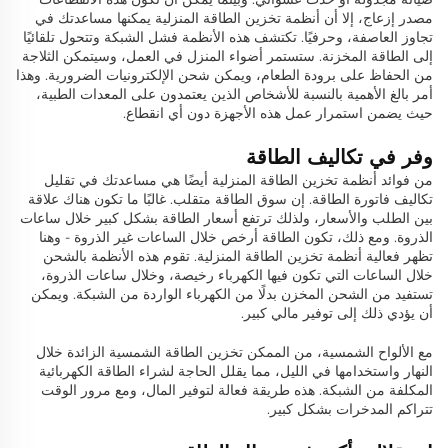
مصدر إزعاج، إلا أن أنظمة تخزين الطاقة المنزلية يمكنها مساعدتك في
تجاوز العاصفة، وحرفيًا. تكتشف هذه الأنظمة فشل الشبكة وتتحول تلقائيًا
إلى الطاقة المخزنة. ستستمر أضواء المنزل في العمل، وسيتمكن الثلاجة
من الحفاظ على برودة الطعام، ويمكن شحن الإلكترونيات الضرورية. وهذا
أمر بالغ الأهمية بالنسبة للأشخاص الذين يعتمدون على المعدات الطبية،
حيث يضمن استمرار عمل هذه الأجهزة دون أي انقطاع.
وفر في تكاليف الطاقة
من فوائد أنظمة تخزين الطاقة المنزلية أيضًا هي مساعدتك في تقليل
تكاليف فاتورة الطاقة. إن سوق الطاقة متقلب. غالبًا ما تكون هناك علاقة
بين الطلب والأسعار، ولذلك ترتفع أسعار الطاقة بشكل كبير خلال ساعات
الذروة. ومع ذلك، تكون الطاقة أرخص خلال الساعات غير الذروة - وهنا
تظهر فعالية أنظمة تخزين الطاقة المنزلية. تقوم هذه الأنظمة بالشحن
خلال الساعات التي تكون فيها الكهرباء رخيصة، وخلال ساعات الذروة،
تستفيد من الشحن المخزن بدلًا من الكهرباء الواردة من الشبكة. ويمكن
أن يؤدي ذلك إلى توفير مالي كبير.
مع الألواح الشمسية، من الممكن تخزين الطاقة الشمسية الزائدة خلال
النهار واستخدامها في الليل، مما يقلل الحاجة لشراء الطاقة الكهربائية
المكلفة من الشبكة. هذه طريقة فعالة لتوفير المال، ومع مرور الوقت
تتراكم المدخرات بشكل كبير.