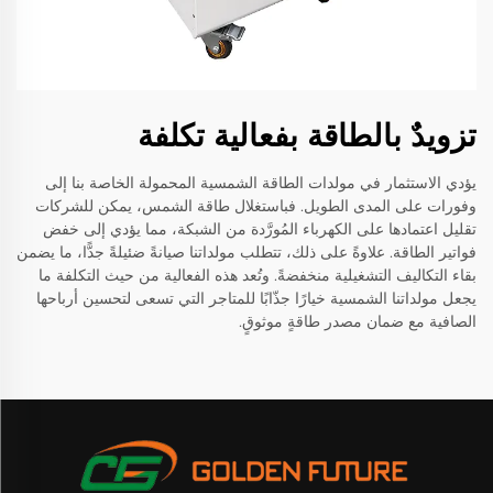
تزويدٌ بالطاقة بفعالية تكلفة
يؤدي الاستثمار في مولدات الطاقة الشمسية المحمولة الخاصة بنا إلى
وفورات على المدى الطويل. فباستغلال طاقة الشمس، يمكن للشركات
تقليل اعتمادها على الكهرباء المُورَّدة من الشبكة، مما يؤدي إلى خفض
فواتير الطاقة. علاوةً على ذلك، تتطلب مولداتنا صيانةً ضئيلةً جدًّا، ما يضمن
بقاء التكاليف التشغيلية منخفضةً. وتُعد هذه الفعالية من حيث التكلفة ما
يجعل مولداتنا الشمسية خيارًا جذّابًا للمتاجر التي تسعى لتحسين أرباحها
الصافية مع ضمان مصدر طاقةٍ موثوقٍ.