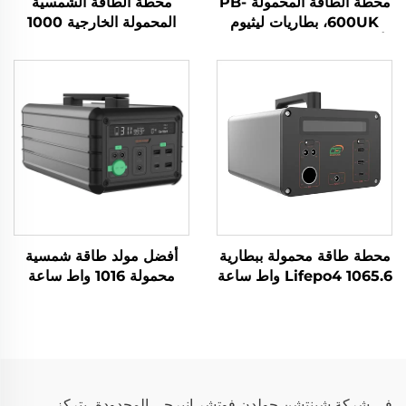
محطة الطاقة المحمولة PB-
محطة الطاقة الشمسية
600UK، بطاريات ليثيوم
المحمولة الخارجية 1000
أيون، مصادر طاقة محمولة
واط 230 فولت، بطارية
للسفر والمخيمات
LiFePO4
محطة طاقة محمولة ببطارية
أفضل مولد طاقة شمسية
Lifepo4 1065.6 واط ساعة
محمولة 1016 واط ساعة
220 فولت، محطة طاقة
14.6 فولت، الألواح الشمسية
محمولة Lifepo4 للاستخدام
للمنزل والاستخدام الخارجي
في التخييم في الهواء الطلق
لتزويد الطوارئ بالطاقة
وفي المنزل
في شركة شينتشن جولدن فوتشر إنيرجي المحدودة، يتركز