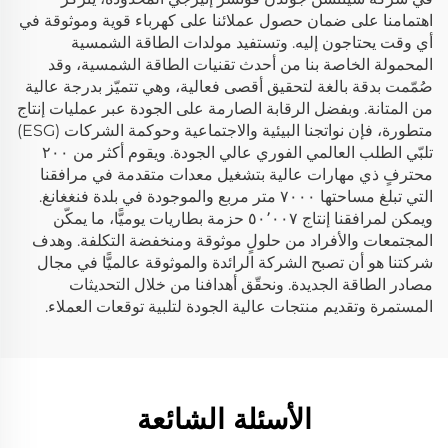
اهتمامنا على ضمان حصول عملائنا على كهرباء قوية وموثوقة في
أي وقت يحتاجون إليه. وتستفيد مولدات الطاقة الشمسية
المحمولة الخاصة بنا من أحدث تقنيات الطاقة الشمسية، وقد
صُمّمت بدقة بالغة لتحقيق أقصى فعالية، وهي تتميّز بدرجة عالية
من المتانة. وبفضل الرقابة الصارمة على الجودة عبر عمليات إنتاج
متطورة، فإن نواتجنا البيئية والاجتماعية وحوكمة الشركات (ESG)
تلبّي الطلب العالمي الفوري عالي الجودة. ويقوم أكثر من ٢٠٠
محترفٍ ذي مهارات عالية بتشغيل معدات متقدمة في مرافقنا
التي تبلغ مساحتها ٧٠٠٠ متر مربع والموجودة في بلدة فنغغانغ.
ويمكن لمرافقنا إنتاج ٥٠٬٠٠٧ حزمة بطاريات يوميًّا، ما يمكّن
المجتمعات والأفراد من حلولٍ موثوقة ومنخفضة التكلفة. وهدف
شركتنا هو أن تصبح الشركة الرائدة والموثوقة عالميًّا في مجال
مصادر الطاقة الجديدة. ونحقّق أهدافنا من خلال التحديثات
المستمرة وتقديم منتجات عالية الجودة لتلبية توقعات العملاء.
الأسئلة الشائعة