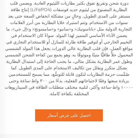
دورة شحن وتفريغ تفوق بكثير بطاريات الليثيوم العادية. ويضمن قلب
البطارية المصنوع من ليثيوم حديد فوسفات (LiFePO4) إنتاج طاقة
مستقر على المدى الطويل، وخالٍ من مشكلة انخفاض السعة حتى بعد
سنوات من الاستخدام. وتتم استيراد خلايا البطارية من أبرز العلامات
التجارية الدولية مثل «باناسونيك» و«سانيو» و«سامسونج» و«إل جي»، ما
يضمن الأداء الأساسي المتميز لهذا المولد. سواءً كان الاستخدام في
التخييم الخارجي أو لتوفير طاقة طارئة للمنازل أو للاستخدام التجاري في
مواقع العمل، فإن قلب البطارية عالي الدورات يجعل هذا المولد الشمسي
المحمول حلاًّ طاقيًّا متينًا وموثوقًا به. وهو يجمع بين كفاءة الشحن الشمسي
وطول عمر البطارية بشكل مثالي، ما يجنب الحاجة إلى استبدال البطارية
بشكل متكرر ويقلل من تكاليف الاستخدام على المدى الطويل. كما
صُمِّمت حزمة البطاريات لتكون قابلة للتوسُّع، مما يسمح للمستخدمين
بزيادة سعتها وفقًا لاحتياجاتهم الفعلية، بدءًا من ٣٠٠ واط-ساعة وحتى
١٠٠٠٠ واط-ساعة وأكثر، لتلبية مختلف متطلبات الطاقة في السيناريوهات
المختلفة بكفاءة كاملة.
احصل على عرض أسعار