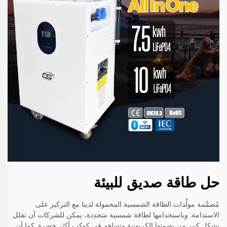
حل طاقة صديق للبيئة
مُصمَّمة مولِّدات الطاقة الشمسية المحمولة لدينا مع التركيز على
الاستدامة. وباستخدامها لطاقة شمسية متجددة، يمكن للشركات أن تقلل
بشكلٍ كبيرٍ من بصمتها الكربونية وتساهم في كوكبٍ أكثر خضرة. كما أن