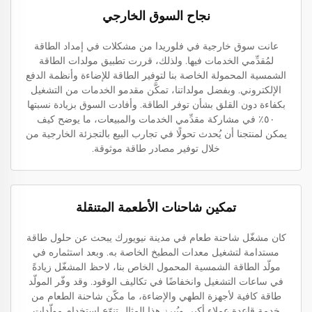
نجاح السوق الخارجي
عانت سوق خارجية في فلوريدا من مشكلات في إمداد الطاقة
لمُقدِّمي الخدمات فيها. ولذلك، قررت تطبيق مولدات الطاقة
الشمسية المحمولة الخاصة بنا لتوفير الطاقة للإضاءة وأنظمة الدفع
الإلكتروني. وبفضل مولداتنا، تمكَّن مقدمو الخدمات من التشغيل
بكفاءة دون القلق بشأن توفر الطاقة. وأفادت السوق بزيادة نسبتها
٥٠٪ في مشاركة مقدِّمي الخدمات والمبيعات، ما يوضح كيف
يمكن لمنتجنا أن يُحدث تحولًا في تجارب البيع بالتجزئة الخارجية من
خلال توفير مصادر طاقة موثوقة.
تمكين شاحنات الأطعمة المتنقلة
كان مشغّل شاحنة طعام في مدينة نيويورك يبحث عن حلول طاقة
مستدامة لتشغيل معدات المطبخ الخاصة به. وبعد استثماره في
مولّد الطاقة الشمسية المحمول الخاص بنا، لاحظ المشغّل زيادةً
في ساعات التشغيل وانخفاضًا في تكاليف الوقود. وقد وفّر المولّد
طاقة كافية لأجهزة الطهي والإضاءة، ما مكّن شاحنة الطعام من
خدمة قاعدة عملاء أكبر. ويُبرز هذا المثال تنوّع استخدام مولّدات