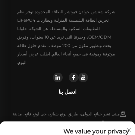
شركة شنتشن جولدن فيوتشر للطاقة المحدودة توفر نظم
تخزين الطاقة الشمسية المنزلية وبطاريات LiFePO4
للتطبيقات السكنية والمستقلة عن الشبكة. حلولنا
OEM/ODM، وخبرتنا التي تزيد عن 10 سنوات، وفريق
بحث وتطوير مكون من 200 موظف، تقدم حلول طاقة
موثوقة وموثقة في جميع أنحاء العالم. اطلب عرض أسعار
اليوم.
اتصل بنا
مبنى تشو جيانغ الدولي، طريق لونغ شيانغ، حي لونغ قانغ، مدينة
شنتشن، الصين
We value your privacy