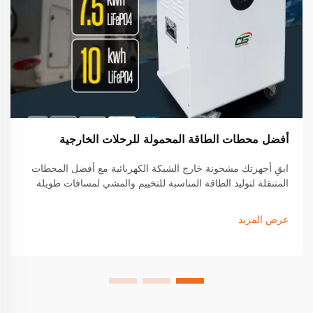
أفضل محطات الطاقة المحمولة للرحلات الخارجية
ابقِ أجهزتك مشحونة خارج الشبكة الكهربائية مع أفضل المحطات
المتنقلة لتوليد الطاقة المناسبة للتخييم والمشي لمسافات طويلة
وحياة الفان. اكتشف الميزات الرائدة والتوافق مع الطاقة الشمسية
والطرازات ذات العمر الطويل التي يثق بها محبو الأنشطة الخارجية.
عرض المزيد
ابحث عن الموديل المثالي لك اليوم.