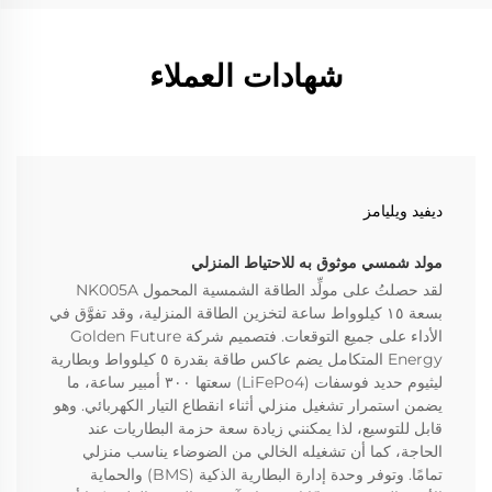
شهادات العملاء
ديفيد ويليامز
مولد شمسي موثوق به للاحتياط المنزلي
لقد حصلتُ على مولِّد الطاقة الشمسية المحمول NK005A
بسعة ١٥ كيلوواط ساعة لتخزين الطاقة المنزلية، وقد تفوَّق في
الأداء على جميع التوقعات. فتصميم شركة Golden Future
Energy المتكامل يضم عاكس طاقة بقدرة ٥ كيلوواط وبطارية
ليثيوم حديد فوسفات (LiFePo4) سعتها ٣٠٠ أمبير ساعة، ما
يضمن استمرار تشغيل منزلي أثناء انقطاع التيار الكهربائي. وهو
قابل للتوسيع، لذا يمكنني زيادة سعة حزمة البطاريات عند
الحاجة، كما أن تشغيله الخالي من الضوضاء يناسب منزلي
تمامًا. وتوفر وحدة إدارة البطارية الذكية (BMS) والحماية