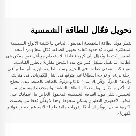
تحويل فعّال للطاقة الشمسية
يتميّز مولّد الطاقة الشمسية المحمول الخاص بنا بتقنية الألواح الشمسية
المتطوّرة التي تدفع حدود كفاءة تحويل الطاقة. فكل شعاع من أشعة
الشمس يُلتقط ويُحوَّل إلى كهرباء قابلة للاستخدام مع أقل فقدٍ ممكن في
الطاقة، ما يقلّل بشكل كبير من مدة الشحن مقارنةً بالطرز القياسية.
سواء كنت تقضي عطلتك في التخييم وسط الطبيعة البرية، أو تنطلق في
رحلة برية، أو تواجه انقطاعًا غير متوقع في التيار الكهربائي في منزلك،
فإن هذا المولّد يوفّر لك إمدادًا ثابتًا وموثوقًا بالطاقة بالضبط عندما تحتاج
إليه أكثر ما يكون. وباستغلالك للطاقة النظيفة والمتجددة المستمدة من
الشمس، يقلّل مولّد الطاقة الشمسية المحمول الخاص بنا اعتمادك على
الوقود الأحفوري التقليدي بشكلٍ ملحوظ. وهذا لا يقلّل فقط من بصمتك
الكربونية، بل ويوفّر لك أيضًا وفورات مالية طويلة الأمد عبر خفض فواتير
الكهرباء.