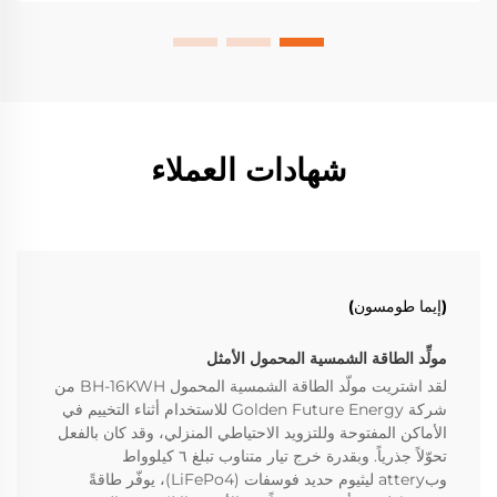
شهادات العملاء
(إيما طومسون)
مولِّد الطاقة الشمسية المحمول الأمثل
لقد اشتريت مولّد الطاقة الشمسية المحمول BH-16KWH من
شركة Golden Future Energy للاستخدام أثناء التخييم في
الأماكن المفتوحة وللتزويد الاحتياطي المنزلي، وقد كان بالفعل
تحوّلاً جذرياً. وبقدرة خرج تيار متناوب تبلغ ٦ كيلوواط
وبattery ليثيوم حديد فوسفات (LiFePo4)، يوفّر طاقةً