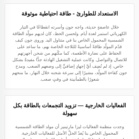
الاستعداد للطوارئ - طاقة احتياطية موثوقة
خلال عاصفةٍ حديثة، واجه جون وأسرته انقطاعًا في التيار
الكهربائي استمر لعدة أيام. ولحسن الحظ، كان لديهم مولّد الطاقة
الشمسية المحمول الخاص بنا في متناول اليد. وروى جون كيف
قدّم المولّد طاقةً أساسيةً للثلاجة الخاصة بهم، ما ساعد على
الحفاظ على نضارة الأطعمة، كما مكّنهم من شحن أجهزتهم
للاتصال والتواصل. وكانت عملية التشغيل الهادئة جدًّا مفيدةً بشكل
خاص، إذ لم تُضِف أيَّ إجهادٍ إضافيٍّ إلى وضعهم الصعب. ومدح
جون كفاءة المولّد، مشيرًا إلى سرعة شحنه خلال النهار، ما منحهم
شعورًا بالطمأنينة في وقتٍ صعب.
الفعاليات الخارجية — تزويد التجمعات بالطاقة بكل
سهولة
وجدت منظمة الفعاليات ليزا مارتينيز أن مولد الطاقة الشمسية
المحمول الخاص بنا يُعدّ الحلَّ الأمثل للفعاليات الخارجية.