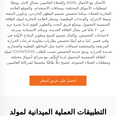
الأعمال مع الأعمال (B2B) والعملاء العالميين بشكلٍ كامل. ووفقًا
لمتطلبات الأسواق المختلفة، وسياقات الاستخدام، والموقع العلامة
التجارية للعملاء، يمكننا تخصيص تصميم المظهر الخارجي، وتكوين السعة،
ونمط الإخراج، والوحدات الوظيفية، وشعار العلامة التجارية لمولد الطاقة
الشمسية المحمول. ويتمتّع فريق البحث والتطوير القوي لدينا بخبرة تزيد
عن ٢٠ عامًا في مجال الطاقة الجديدة، ويمكنه الاستجابة بسرعة
لاحتياجات التخصيص، وإكمال تصميم المنتج وتطوير النماذج الأولية في
وقتٍ قصير. كما ندعم أيضًا تخصيص بطاريات مقاومة لدرجات الحرارة
المرتفعة والمنخفضة لسياقات خاصة مثل المناطق القطبية والصحارى
شديدة الحرارة. وتتيح خدمة التخصيص حسب الطلب (ODM/OEM) لمولد
الطاقة الشمسية المحمول لدينا التكيّف مع شرائح أسواق مختلفة
ومتطلبات العملاء المتنوعة، ليصبح حلًّا طاقيًّا مخصصًا لشركائنا العالميين.
احصل على عرض أسعار
التطبيقات العملية الميدانية لمولد