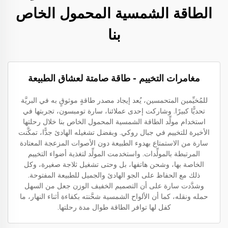
الطاقة الشمسية المحمول الخاص
بنا
مغامرات التخييم - طاقة صامتة لعشاق الطبيعة
للمُخيِّمين المتحمسين، يُعد إيجاد مصدر طاقةٍ موثوقٍ به في البريَّة
تحديًّا كبيرًا. وشاركت إحدى عملائنا، سارة تومبسون، تجربتها في
استخدام مولِّد الطاقة الشمسية المحمول الخاص بنا خلال رحلتها
الأخيرة للتخييم في جبال روكي. وبفضل تشغيله الهادئ جدًّا، تمكَّنت
سارة من الاستمتاع بهدوء الطبيعة دون الأصوات المزعجة المعتادة
المرتبطة بالمولِّدات. واستخدمت المولِّد لتغذية أضواء التخييم
الخاصة بها، وشحن هاتفها، بل وحتى تشغيل ثلاجة صغيرة، وكل
ذلك مع الحفاظ على الجو الهادئ والجميل للطبيعة المفتوحة.
وشدَّدت سارة على أن التصميم الخفيف الوزن جعل من السهل
حمله ونقله، كما أن الألواح الشمسية شحَّنته بكفاءة أثناء النهار، ما
كفل لها توافر الطاقة طوال مدة رحلتها.