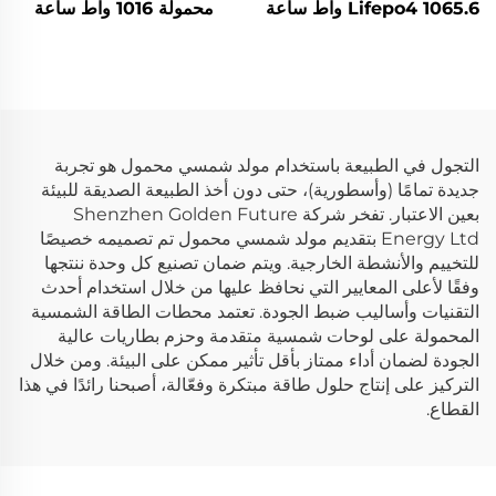
Lifepo4 1065.6 واط ساعة
محمولة 1016 واط ساعة
220 فولت، محطة طاقة
14.6 فولت، الألواح الشمسية
محمولة Lifepo4 للاستخدام
للمنزل والاستخدام الخارجي
في التخييم في الهواء الطلق
لتزويد الطوارئ بالطاقة
وفي المنزل
التجول في الطبيعة باستخدام مولد شمسي محمول هو تجربة
جديدة تمامًا (وأسطورية)، حتى دون أخذ الطبيعة الصديقة للبيئة
بعين الاعتبار. تفخر شركة Shenzhen Golden Future
Energy Ltd بتقديم مولد شمسي محمول تم تصميمه خصيصًا
للتخييم والأنشطة الخارجية. ويتم ضمان تصنيع كل وحدة ننتجها
وفقًا لأعلى المعايير التي نحافظ عليها من خلال استخدام أحدث
التقنيات وأساليب ضبط الجودة. تعتمد محطات الطاقة الشمسية
المحمولة على لوحات شمسية متقدمة وحزم بطاريات عالية
الجودة لضمان أداء ممتاز بأقل تأثير ممكن على البيئة. ومن خلال
التركيز على إنتاج حلول طاقة مبتكرة وفعّالة، أصبحنا رائدًا في هذا
القطاع.