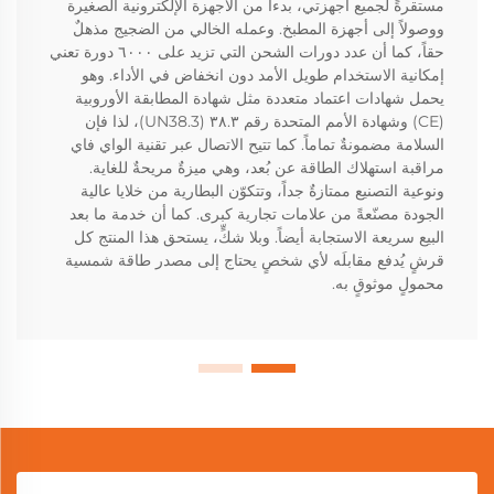
مستقرةً لجميع أجهزتي، بدءاً من الأجهزة الإلكترونية الصغيرة
ووصولاً إلى أجهزة المطبخ. وعمله الخالي من الضجيج مذهلٌ
حقاً، كما أن عدد دورات الشحن التي تزيد على ٦٠٠٠ دورة تعني
إمكانية الاستخدام طويل الأمد دون انخفاض في الأداء. وهو
يحمل شهادات اعتماد متعددة مثل شهادة المطابقة الأوروبية
(CE) وشهادة الأمم المتحدة رقم ٣٨.٣ (UN38.3)، لذا فإن
السلامة مضمونةٌ تماماً. كما تتيح الاتصال عبر تقنية الواي فاي
مراقبة استهلاك الطاقة عن بُعد، وهي ميزةٌ مريحةٌ للغاية.
ونوعية التصنيع ممتازةٌ جداً، وتتكوّن البطارية من خلايا عالية
الجودة مصنّعةً من علامات تجارية كبرى. كما أن خدمة ما بعد
البيع سريعة الاستجابة أيضاً. وبلا شكٍّ، يستحق هذا المنتج كل
قرشٍ يُدفع مقابلَه لأي شخصٍ يحتاج إلى مصدر طاقة شمسية
محمولٍ موثوقٍ به.