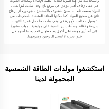
واستخدمت ليزا هذا المولد لتغذية أنظمة الإضاءة ومعدات الصوت
في حفل زفاف أُقيم مؤخرًا في موقع ناءٍ. وقد أشادت ليزا بعمل
المولد بصمت تام، ما سمح للضيوف بالاستمتاع بالجو دون أي إزعاج
ناتج عن ضجيج المولد. كما مكّنتها المنافذ المتعددة للمخرجات من
توصيل مختلف الأجهزة في وقتٍ واحد، ما جعل عملية التثبيت
سريعةً وفعّالة. وسلّطت ليزا الضوء على موثوقية المولد، مشيرةً
إلى أنه أدى مهمته على أكمل وجه طوال الحدث، ما أسهم في
خلق تجربة لا تُنسى للزوجين وضيوفهما.
استكشفوا مولدات الطاقة الشمسية
المحمولة لدينا