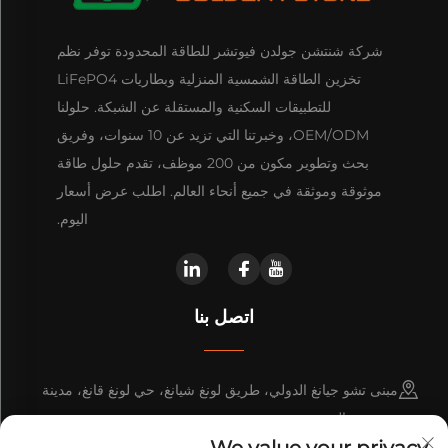
شركة شنتشن جولدن فيوتشر للطاقة المحدودة توفر نظم
تخزين الطاقة الشمسية المنزلية وبطاريات LiFePO4
للتطبيقات السكنية والمستقلة عن الشبكة. حلولنا
OEM/ODM، وخبرتنا التي تزيد عن 10 سنوات، وفريق
بحث وتطوير مكون من 200 موظف، تقدم حلول طاقة
موثوقة وموثقة في جميع أنحاء العالم. اطلب عرض أسعار
اليوم.
اتصل بنا
مبنى تشو جيانغ الدولي، طريق لونغ شيانغ، حي لونغ قانغ، مدينة
شنتشن، الصين