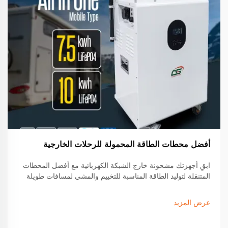
أفضل محطات الطاقة المحمولة للرحلات الخارجية
ابقِ أجهزتك مشحونة خارج الشبكة الكهربائية مع أفضل المحطات
المتنقلة لتوليد الطاقة المناسبة للتخييم والمشي لمسافات طويلة
وحياة الفان. اكتشف الميزات الرائدة والتوافق مع الطاقة الشمسية
والطرازات ذات العمر الطويل التي يثق بها محبو الأنشطة الخارجية.
عرض المزيد
ابحث عن الموديل المثالي لك اليوم.