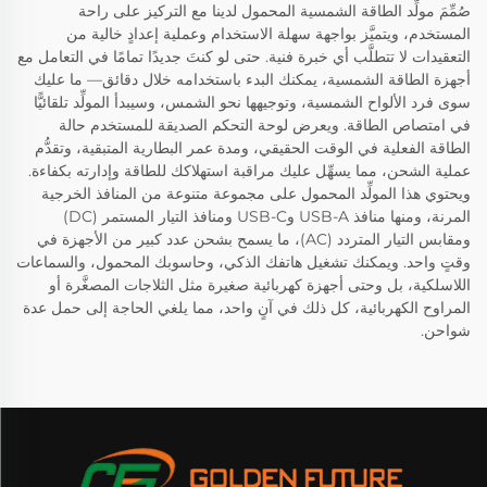
صُمِّمَ مولِّد الطاقة الشمسية المحمول لدينا مع التركيز على راحة
المستخدم، ويتميَّز بواجهة سهلة الاستخدام وعملية إعدادٍ خالية من
التعقيدات لا تتطلَّب أي خبرة فنية. حتى لو كنتَ جديدًا تمامًا في التعامل مع
أجهزة الطاقة الشمسية، يمكنك البدء باستخدامه خلال دقائق— ما عليك
سوى فرد الألواح الشمسية، وتوجيهها نحو الشمس، وسيبدأ المولِّد تلقائيًّا
في امتصاص الطاقة. ويعرض لوحة التحكم الصديقة للمستخدم حالة
الطاقة الفعلية في الوقت الحقيقي، ومدة عمر البطارية المتبقية، وتقدُّم
عملية الشحن، مما يسهِّل عليك مراقبة استهلاكك للطاقة وإدارته بكفاءة.
ويحتوي هذا المولِّد المحمول على مجموعة متنوعة من المنافذ الخرجية
المرنة، ومنها منافذ USB-A وUSB-C ومنافذ التيار المستمر (DC)
ومقابس التيار المتردد (AC)، ما يسمح بشحن عدد كبير من الأجهزة في
وقتٍ واحد. ويمكنك تشغيل هاتفك الذكي، وحاسوبك المحمول، والسماعات
اللاسلكية، بل وحتى أجهزة كهربائية صغيرة مثل الثلاجات المصغَّرة أو
المراوح الكهربائية، كل ذلك في آنٍ واحد، مما يلغي الحاجة إلى حمل عدة
شواحن.