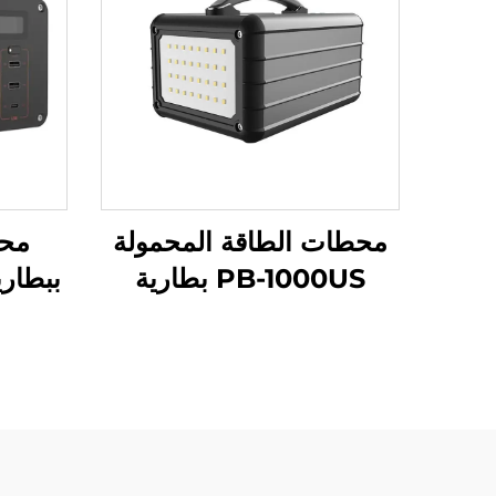
محطات الطاقة المحمولة
محط
PB-1000US بطارية
LiFePO4 ذات سعة كبيرة
1000 واط للمغامرات
محط
الخارجية مع لوحة شمسية
التخي