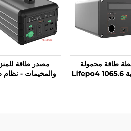
ة طاقة محمولة
مصدر طاقة للمنز
ببطارية Lifepo4 1065.6
والمخيمات - نظام ط
واط ساعة 220 فولت،
كهربائية في أي مك
ة طاقة محمولة
h 14.6V
Lifepo4 للاستخدام في
دعم احتياطي للطا
يم في الهواء الطلق
وفي المنزل