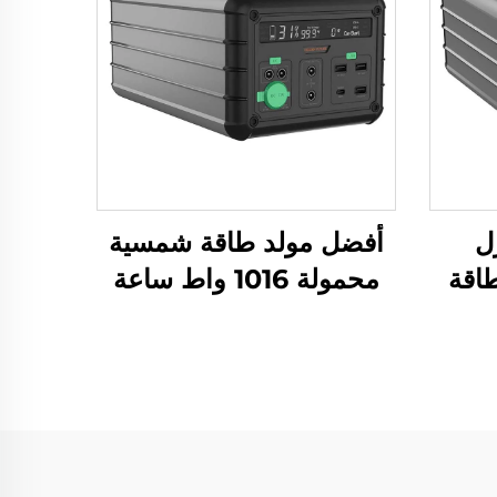
ل
أفضل مولد طاقة شمسية
اقة
محمولة 1016 واط ساعة
ان
14.6 فولت، الألواح
607W لأفضل
الشمسية للمنزل
قة
والاستخدام الخارجي لتزويد
الطوارئ بالطاقة