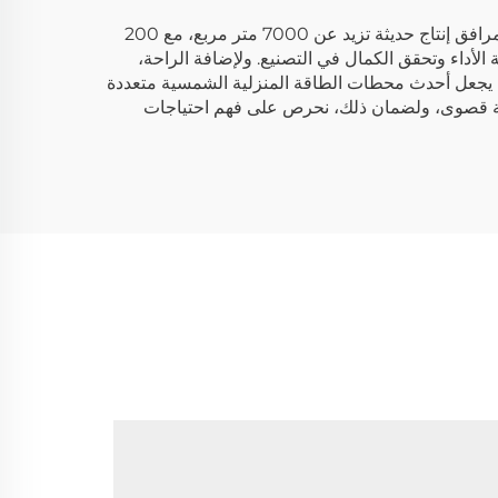
شنتشن جولدن فيوتشر إنيرجي المحدودة متحمسة لإنتاج وتطوير محطات الطاقة المنزلية الشمسية عالية الجودة. وهي مجهزة بمرافق إنتاج حديثة تزيد عن 7000 متر مربع، مع 200
 الداخلية موثوقية الأداء وتحقق الكمال في التصنيع. ولإضافة الراحة،
مما يجعل أحدث محطات الطاقة المنزلية الشمسية متعددة
همية قصوى، ولضمان ذلك، نحرص على فهم احتياجات