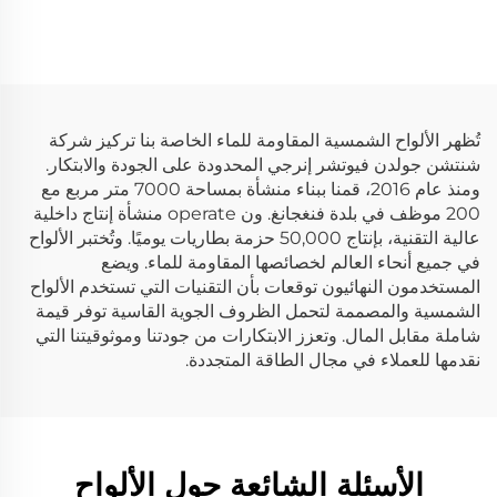
الليثيوم بسعة MN500W
14.6 فولت، الألواح الشمسية
و220 فولت لأنظمة الطاقة
للمنزل والاستخدام الخارجي
المحمولة للعمل في الهواء
لتزويد الطوارئ بالطاقة
الطلق والداخل
تُظهر الألواح الشمسية المقاومة للماء الخاصة بنا تركيز شركة
شنتشن جولدن فيوتشر إنرجي المحدودة على الجودة والابتكار.
ومنذ عام 2016، قمنا ببناء منشأة بمساحة 7000 متر مربع مع
200 موظف في بلدة فنغجانغ. ون operate منشأة إنتاج داخلية
عالية التقنية، بإنتاج 50,000 حزمة بطاريات يوميًا. وتُختبر الألواح
في جميع أنحاء العالم لخصائصها المقاومة للماء. ويضع
المستخدمون النهائيون توقعات بأن التقنيات التي تستخدم الألواح
الشمسية والمصممة لتحمل الظروف الجوية القاسية توفر قيمة
شاملة مقابل المال. وتعزز الابتكارات من جودتنا وموثوقيتنا التي
نقدمها للعملاء في مجال الطاقة المتجددة.
الأسئلة الشائعة حول الألواح