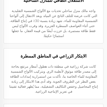
الاستقلال الطاقي للمنازل الساحلية
واجه مالك منزل ساحلي تحديات مع الألواح الشمسية التقليدية
التي كانت عرضة للتلف الناتج عن المياه. وبعد الانتقال إلى ألواحنا
الشمسية المقاومة للماء، شهد زيادة بنسبة 30٪ في إنتاج الطاقة،
حتى أثناء العواصف الممطرة الغزيرة. وقد وفرت الألواح ليس
فقط طاقة مستمرة، بل عززت أيضًا من قيمة العقار، ما جعلها
استثمارًا حكيمًا.
الابتكار الزراعي في المناطق الممطرة
كانت شركة زراعية في منطقة ذات هطول أمطار مرتفع بحاجة
إلى مصدر طاقة موثوق لأنظمة الري. وبتركيب الألواح الشمسية
المقاومة للماء الخاصة بنا، تأكدت من استمرارية إمدادات الطاقة
بغض النظر عن الظروف الجوية. وقد أدى هذا الابتكار إلى زيادة
إنتاج المحاصيل وخفض التكاليف التشغيلية، مما يُظهر فعالية تقنيتنا
في تعزيز الإنتاجية الزراعية.