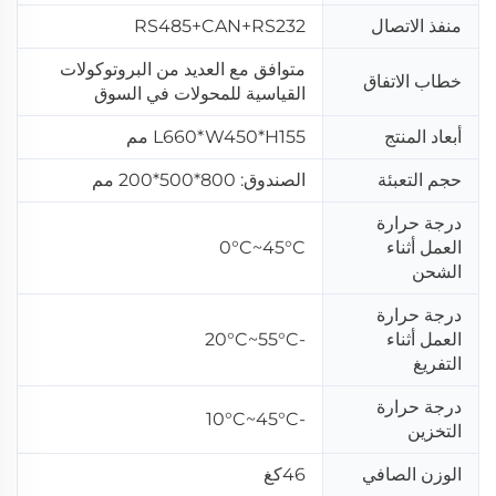
منفذ الاتصال
RS485+CAN+RS232
متوافق مع العديد من البروتوكولات
خطاب الاتفاق
القياسية للمحولات في السوق
أبعاد المنتج
L660*W450*H155 مم
حجم التعبئة
الصندوق: 800*500*200 مم
درجة حرارة
العمل أثناء
0°C~45°C
الشحن
درجة حرارة
العمل أثناء
-20°C~55°C
التفريغ
درجة حرارة
-10°C~45°C
التخزين
الوزن الصافي
46كغ