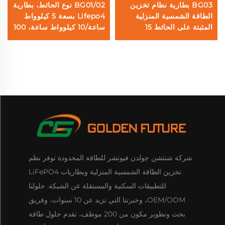
BG03 بطارية نظام تخزين
BG01/02 نوع الحائط، بطارية
الطاقة الشمسية المنزلية
Lifepo4 بسعة 5 كيلوواط
المثبتة على الحائط 15
ساعة/10 كيلوواط ساعة، 100
كيلوواط ساعة 300 أمبير
أمبير ساعة/200 أمبير ساعة،
ساعة Lifepo4 مع شاشة
نظام تخزين طاقة المنزل
تعمل باللمس وبتقنية
بالطاقة الشمسية
البلوتوث
شركة شنتشن جولدن فيوتشر للطاقة المحدودة توفر نظم
تخزين الطاقة الشمسية المنزلية وبطاريات LiFePO4
للتطبيقات السكنية والمستقلة عن الشبكة. حلولنا
OEM/ODM، وخبرتنا التي تزيد عن 10 سنوات، وفريق
بحث وتطوير مكون من 200 موظف، تقدم حلول طاقة