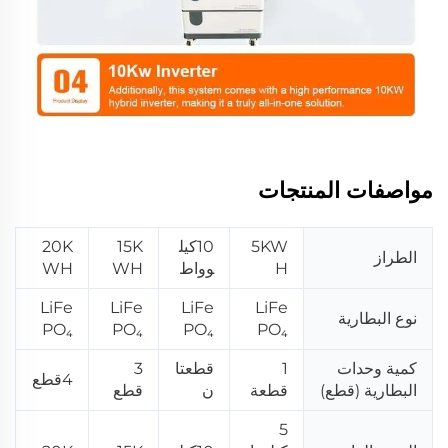
مواصفات المنتجات
5KW
10كيل
15K
20K
الطراز
H
وواط
WH
WH
LiFe
LiFe
LiFe
LiFe
نوع البطارية
PO₄
PO₄
PO₄
PO₄
كمية وحدات
1
قطعتا
3
4قطع
البطارية (قطع)
قطعة
ن
قطع
5