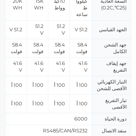
السعة العادية
كيلووا
10كيل
15K
20K
(25℃,0.2C)
ط
وواط
WH
WH
ساعة
51.2
51.2
الجهد القياسي
51.2 V
51.2 V
V
V
جهد الشحن
58.4
58.4
58.4
58.4
الكامل
فولت
فولت
فولت
فولت
جهد إيقاف
41.6
41.6
41.6
41.6
التفريغ
V
V
V
V
التيار الكهربائي
100 أ
100 أ
100 أ
100 أ
الأقصى للشحن
تيار التفريغ
100 أ
100 أ
100 أ
100 أ
الأقصى
دورة الحياة
6000
منفذ الاتصال
RS485/CAN/RS232