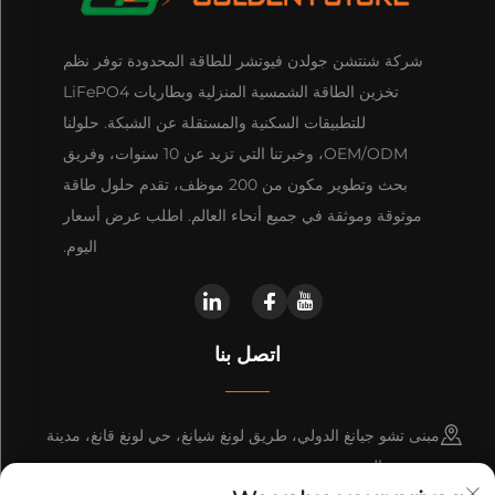
شركة شنتشن جولدن فيوتشر للطاقة المحدودة توفر نظم
تخزين الطاقة الشمسية المنزلية وبطاريات LiFePO4
للتطبيقات السكنية والمستقلة عن الشبكة. حلولنا
OEM/ODM، وخبرتنا التي تزيد عن 10 سنوات، وفريق
بحث وتطوير مكون من 200 موظف، تقدم حلول طاقة
موثوقة وموثقة في جميع أنحاء العالم. اطلب عرض أسعار
اليوم.
اتصل بنا
مبنى تشو جيانغ الدولي، طريق لونغ شيانغ، حي لونغ قانغ، مدينة
شنتشن، الصين