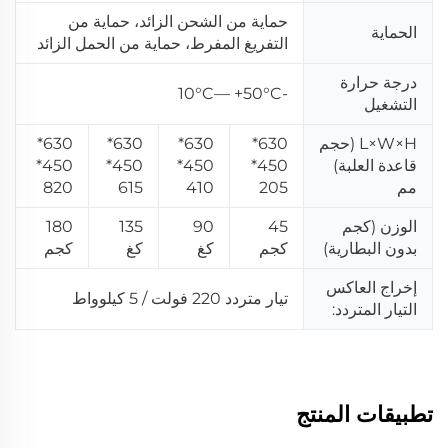
حماية من الشحن الزائد، حماية من
الحماية
التفريغ المفرط، حماية من الحمل الزائد
درجة حرارة
-10°C— +50°C
التشغيل
L×W×H (حجم
630*
630*
630*
630*
قاعدة العلبة)
450*
450*
450*
450*
مم
205
410
615
820
الوزن (كجم
45
90
135
180
بدون البطارية)
كجم
كغ
كغ
كجم
إخراج العاكس
تيار متردد 220 فولت / 5 كيلوواط
التيار المتردد:
تطبيقات المنتج