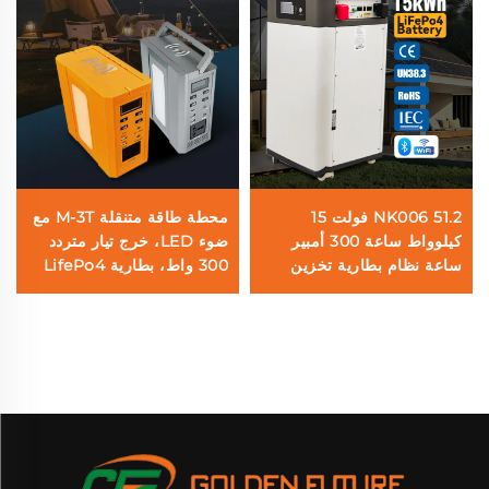
NK006 51.2 فولت 15
محطة طاقة متنقلة M-3T مع
كيلوواط ساعة 300 أمبير
ضوء LED، خرج تيار متردد
ساعة نظام بطارية تخزين
300 واط، بطارية LifePo4
الطاقة الشمسية المنزلي
سعة 256 واط في الساعة،
الذكي Lifepo4 المثبت على
شحن لاسلكي 15 واط
الحائط بشاشة عرض تعمل
باللمس