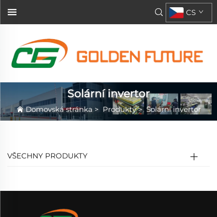
CS
Solární invertor
Domovská stránka
>
Produkty
>
Solární invertor
VŠECHNY PRODUKTY