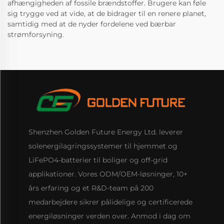
afhængigheden af fossile brændstoffer. Brugere kan føle
sig trygge ved at vide, at de bidrager til en renere planet,
samtidig med at de nyder fordelene ved bærbar
strømforsyning.
Shenzhen Golden Future Energy Ltd. leverer
solenergilagringssystemer til hjemmet og
LiFePO4-batterier til boliger og off-grid
applikationer. Vores ODM/OEM-løsninger, 10+
års erfaring og et R&D-team på 200
medarbejdere sikrer pålidelige og certificerede
energiløsninger verden over. Anmod i dag om