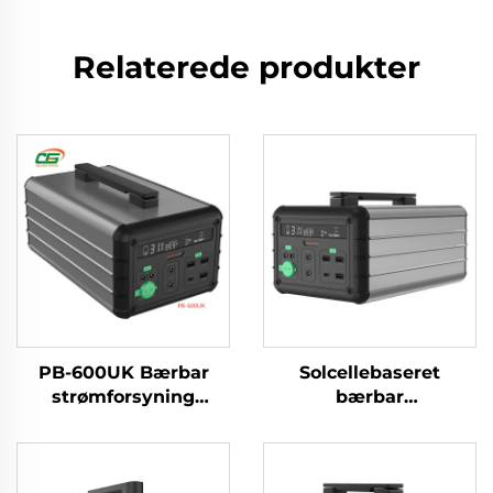
Relaterede produkter
PB-600UK Bærbar
Solcellebaseret
strømforsyning
bærbar
Lithium-ion batterier
strømforsyning
Powerbanks til rejser
Udendørs 1000 W 230
og camping
V LiFePO4 Batteri