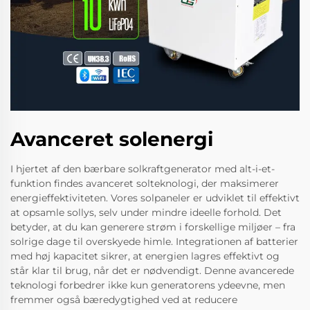
Avanceret solenergi
I hjertet af den bærbare solkraftgenerator med alt-i-et-
funktion findes avanceret solteknologi, der maksimerer
energieffektiviteten. Vores solpaneler er udviklet til effektivt
at opsamle sollys, selv under mindre ideelle forhold. Det
betyder, at du kan generere strøm i forskellige miljøer – fra
solrige dage til overskyede himle. Integrationen af batterier
med høj kapacitet sikrer, at energien lagres effektivt og
står klar til brug, når det er nødvendigt. Denne avancerede
teknologi forbedrer ikke kun generatorens ydeevne, men
fremmer også bæredygtighed ved at reducere