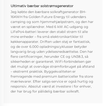
Ultimativ bærbar solstrømsgenerator
Jeg købte den bærbare solkraftgenerator BH-
16KWH fra Golden Future Energy til udendørs
camping og som hjemmehjælpstrøm, og den har
været en spilændrer. Med 6 kW AC-udgang og
LiFePo4-batteri leverer den stabil strøm til alle
mine enheder – fra små elektronikartikler til
køkkenapparater. Driften uden støj er fantastisk,
og de over 6.000 opladningscyklusser betyder
langvarig brug uden ydelsesnedsættelse. Den har
flere certificeringer, herunder CE og UN38.3, så
sikkerheden er garanteret. WiFi-forbindelsen gør
det muligt at overvåge strømforbruget på afstand
– ekstremt praktisk. Byggekvaliteten er
fremragende med premium battericeller fra store
mærkevarer. Efter salgs-service er også hurtig og
responsiv. Absolut værd at investere i for enhver,
der har brug for pålidelig bærbar solkraft.