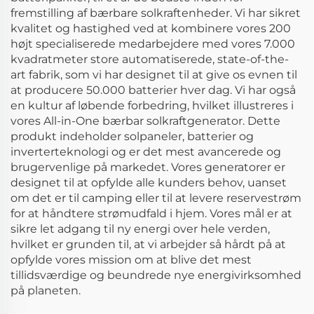
fremstilling af bærbare solkraftenheder. Vi har sikret
kvalitet og hastighed ved at kombinere vores 200
højt specialiserede medarbejdere med vores 7.000
kvadratmeter store automatiserede, state-of-the-
art fabrik, som vi har designet til at give os evnen til
at producere 50.000 batterier hver dag. Vi har også
en kultur af løbende forbedring, hvilket illustreres i
vores All-in-One bærbar solkraftgenerator. Dette
produkt indeholder solpaneler, batterier og
inverterteknologi og er det mest avancerede og
brugervenlige på markedet. Vores generatorer er
designet til at opfylde alle kunders behov, uanset
om det er til camping eller til at levere reservestrøm
for at håndtere strømudfald i hjem. Vores mål er at
sikre let adgang til ny energi over hele verden,
hvilket er grunden til, at vi arbejder så hårdt på at
opfylde vores mission om at blive det mest
tillidsværdige og beundrede nye energivirksomhed
på planeten.