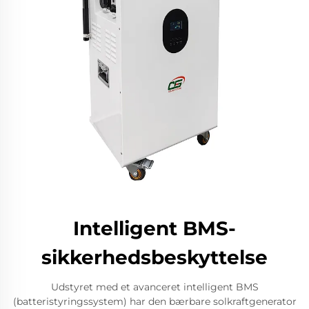
Intelligent BMS-
sikkerhedsbeskyttelse
Udstyret med et avanceret intelligent BMS
(batteristyringssystem) har den bærbare solkraftgenerator