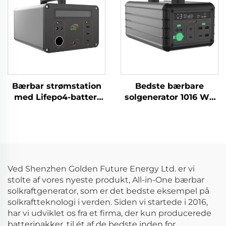
Bærbar strømstation
Bedste bærbare
med Lifepo4-batteri
solgenerator 1016 Wh
1065,6 Wh 220 V
14,6 V Solpaneler til
Lifepo4 bærbar
hjemmet og udendørs
strømstation til
brug til nødforsyning
udendørs camping og
hjemmebrug
Ved Shenzhen Golden Future Energy Ltd. er vi
stolte af vores nyeste produkt, All-in-One bærbar
solkraftgenerator, som er det bedste eksempel på
solkraftteknologi i verden. Siden vi startede i 2016,
har vi udviklet os fra et firma, der kun producerede
batteripakker, til ét af de bedste inden for