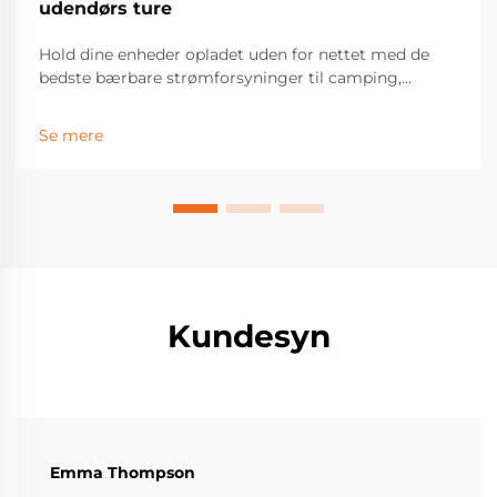
udendørs ture
Hold dine enheder opladet uden for nettet med de
bedste bærbare strømforsyninger til camping,
vandreture og vognliv. Opdag topfunktioner,
solkompatibilitet og holdbare modeller, som
Se mere
udendørs entusiaster stoler på. Find din perfekte
match i dag.
Kundesyn
Emma Thompson