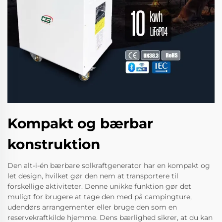
Kompakt og bærbar
konstruktion
Den alt-i-én bærbare solkraftgenerator har en kompakt og
let design, hvilket gør den nem at transportere til
forskellige aktiviteter. Denne unikke funktion gør det
muligt for brugere at tage den med på campingture,
udendørs arrangementer eller bruge den som en
reservekraftkilde hjemme. Dens bærlighed sikrer, at du kan