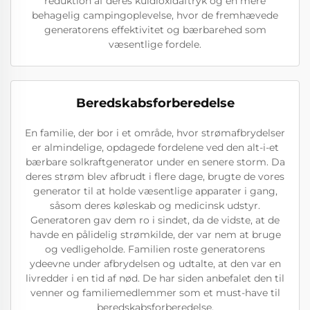
reduktion af deres kuldioxidaftryk og en mere
behagelig campingoplevelse, hvor de fremhævede
generatorens effektivitet og bærbarehed som
væsentlige fordele.
Beredskabsforberedelse
En familie, der bor i et område, hvor strømafbrydelser
er almindelige, opdagede fordelene ved den alt-i-et
bærbare solkraftgenerator under en senere storm. Da
deres strøm blev afbrudt i flere dage, brugte de vores
generator til at holde væsentlige apparater i gang,
såsom deres køleskab og medicinsk udstyr.
Generatoren gav dem ro i sindet, da de vidste, at de
havde en pålidelig strømkilde, der var nem at bruge
og vedligeholde. Familien roste generatorens
ydeevne under afbrydelsen og udtalte, at den var en
livredder i en tid af nød. De har siden anbefalet den til
venner og familiemedlemmer som et must-have til
beredskabsforberedelse.