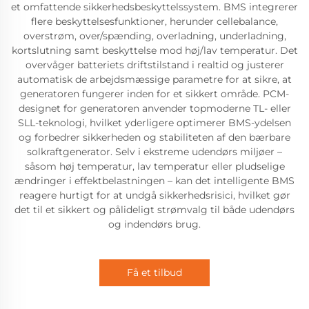
et omfattende sikkerhedsbeskyttelssystem. BMS integrerer
flere beskyttelsesfunktioner, herunder cellebalance,
overstrøm, over/spænding, overladning, underladning,
kortslutning samt beskyttelse mod høj/lav temperatur. Det
overvåger batteriets driftstilstand i realtid og justerer
automatisk de arbejdsmæssige parametre for at sikre, at
generatoren fungerer inden for et sikkert område. PCM-
designet for generatoren anvender topmoderne TL- eller
SLL-teknologi, hvilket yderligere optimerer BMS-ydelsen
og forbedrer sikkerheden og stabiliteten af den bærbare
solkraftgenerator. Selv i ekstreme udendørs miljøer –
såsom høj temperatur, lav temperatur eller pludselige
ændringer i effektbelastningen – kan det intelligente BMS
reagere hurtigt for at undgå sikkerhedsrisici, hvilket gør
det til et sikkert og pålideligt strømvalg til både udendørs
og indendørs brug.
Få et tilbud