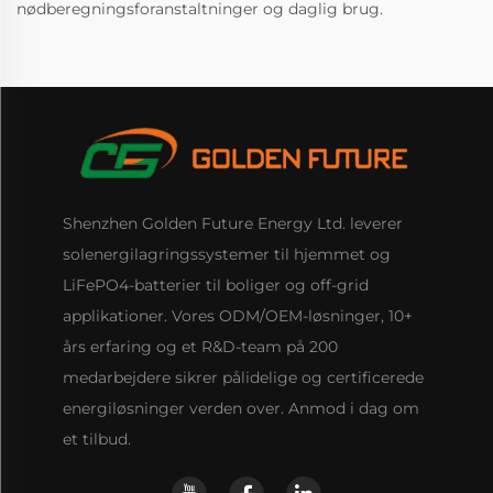
nødberegningsforanstaltninger og daglig brug.
Shenzhen Golden Future Energy Ltd. leverer
solenergilagringssystemer til hjemmet og
LiFePO4-batterier til boliger og off-grid
applikationer. Vores ODM/OEM-løsninger, 10+
års erfaring og et R&D-team på 200
medarbejdere sikrer pålidelige og certificerede
energiløsninger verden over. Anmod i dag om
et tilbud.