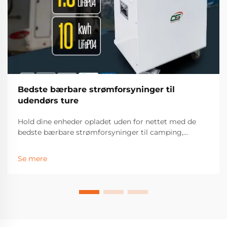
Bedste bærbare strømforsyninger til
udendørs ture
Hold dine enheder opladet uden for nettet med de
bedste bærbare strømforsyninger til camping,
vandreture og vognliv. Opdag topfunktioner,
solkompatibilitet og holdbare modeller, som
Se mere
udendørs entusiaster stoler på. Find din perfekte
match i dag.