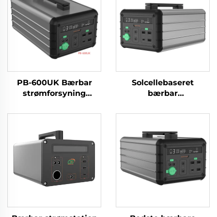
PB-600UK Bærbar
Solcellebaseret
strømforsyning
bærbar
Lithium-ion batterier
strømforsyning
Powerbanks til rejser
Udendørs 1000 W 230
og camping
V LiFePO4 Batteri