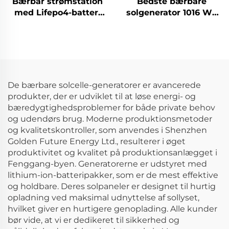
Bærbar strømstation
Bedste bærbare
med Lifepo4-batteri
solgenerator 1016 Wh
1065,6 Wh 220 V
14,6 V Solpaneler til
Lifepo4 bærbar
hjemmet og udendørs
strømstation til
brug til nødforsyning
udendørs camping og
hjemmebrug
De bærbare solcelle-generatorer er avancerede
produkter, der er udviklet til at løse energi- og
bæredygtighedsproblemer for både private behov
og udendørs brug. Moderne produktionsmetoder
og kvalitetskontroller, som anvendes i Shenzhen
Golden Future Energy Ltd., resulterer i øget
produktivitet og kvalitet på produktionsanlægget i
Fenggang-byen. Generatorerne er udstyret med
lithium-ion-batteripakker, som er de mest effektive
og holdbare. Deres solpaneler er designet til hurtig
opladning ved maksimal udnyttelse af sollyset,
hvilket giver en hurtigere genoplading. Alle kunder
bør vide, at vi er dedikeret til sikkerhed og