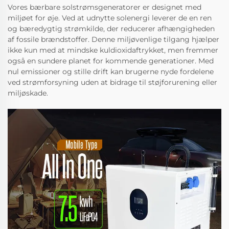
Vores bærbare solstrømsgeneratorer er designet med
miljøet for øje. Ved at udnytte solenergi leverer de en ren
og bæredygtig strømkilde, der reducerer afhængigheden
af fossile brændstoffer. Denne miljøvenlige tilgang hjælper
ikke kun med at mindske kuldioxidaftrykket, men fremmer
også en sundere planet for kommende generationer. Med
nul emissioner og stille drift kan brugerne nyde fordelene
ved strømforsyning uden at bidrage til støjforurening eller
miljøskade.