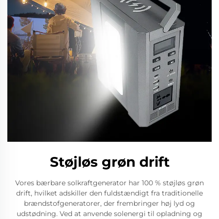
Støjløs grøn drift
Vores bærbare solkraftgenerator har 100 % støjløs grøn
drift, hvilket adskiller den fuldstændigt fra traditionelle
brændstofgeneratorer, der frembringer høj lyd og
udstødning. Ved at anvende solenergi til opladning og