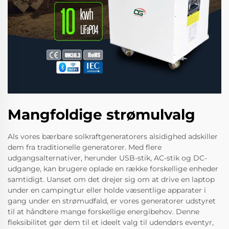
Mangfoldige strømulvalg
Als vores bærbare solkraftgeneratorers alsidighed adskiller
dem fra traditionelle generatorer. Med flere
udgangsalternativer, herunder USB-stik, AC-stik og DC-
udgange, kan brugere oplade en række forskellige enheder
samtidigt. Uanset om det drejer sig om at drive en laptop
under en campingtur eller holde væsentlige apparater i
gang under en strømudfald, er vores generatorer udstyret
til at håndtere mange forskellige energibehov. Denne
fleksibilitet gør dem til et ideelt valg til udendørs eventyr,