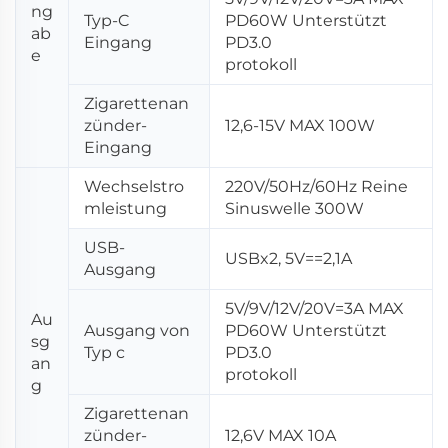
ng
Typ-C
PD60W Unterstützt
ab
Eingang
PD3.0
e
protokoll
Zigarettenan
zünder-
12,6-15V MAX 100W
Eingang
Wechselstro
220V/50Hz/60Hz Reine
mleistung
Sinuswelle 300W
USB-
USBx2, 5V==2,1A
Ausgang
5V/9V/12V/20V=3A MAX
Au
Ausgang von
PD60W Unterstützt
sg
Typ c
PD3.0
an
protokoll
g
Zigarettenan
zünder-
12,6V MAX 10A