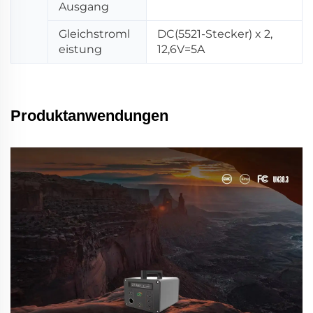
Ausgang
Gleichstroml
DC(5521-Stecker) x 2,
eistung
12,6V=5A
Produktanwendungen