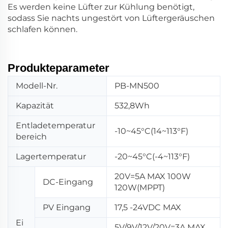
Es werden keine Lüfter zur Kühlung benötigt,
sodass Sie nachts ungestört von Lüftergeräuschen
schlafen können.
Produkteparameter
Modell-Nr.
PB-MN500
Kapazität
532,8Wh
Entladetemperatur
-10~45°C(14~113°F)
bereich
Lagertemperatur
-20~45°C(-4~113°F)
20V=5A MAX 100W
DC-Eingang
120W(MPPT)
PV Eingang
17,5 -24VDC MAX
Ei
5V/9V/12V/20V=3A MAX