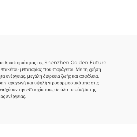
 για
10KWH Lifepo4 για
μα
Οικιακή Αποθήκευση
γειας
Ενέργειας και Εξωτερικές
Δραστηριότητες με
Έξοδο Εναλλασσόμενου
Ρεύματος 5KW
 και δραστηριότητας της Shenzhen Golden Future
ε πακέτου μπαταρίας που παράγεται. Με τη χρήση
 ενέργειας, μεγάλη διάρκεια ζωής και ασφάλεια.
ορη παραγωγή και υψηλή προσαρμοστικότητα στις
ισχύουν την επιτυχία τους σε όλο το φάσμα της
ας ενέργειας.