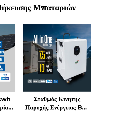
οθήκευσης Μπαταριών
5kwh
Σταθμός Κινητής
ρία
Παροχής Ενέργειας BH-