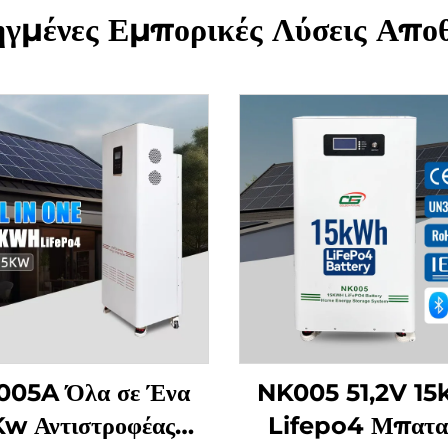
ηγμένες Εμπορικές Λύσεις Απ
05A Όλα σε Ένα
NK005 51,2V 1
w Αντιστροφέας
Lifepo4 Μπατα