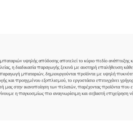
5Kwh Μπαταρία
Ηλιακής Ενέργειας
ifePo4 Σύστημα
Οικιακό Σύστη
ιακής Ενέργειας
Αποθήκευσης Ενέρ
τημα Αποθήκευσης
έργειας για Σπίτι
μπαταριών υψηλής απόδοσης αποτελεί το κύριο πεδίο ανάπτυξης
λείας, η διαδικασία παραγωγής ξεκινά με αυστηρή επαλήθευση κάθ
 παραγωγή μπαταριών, δημιουργούνται προϊόντα με υψηλή πυκνότητα
γής και προηγμένου εξοπλισμού, το εργοστάσιο επιτυγχάνει γρήγ
σή μας στην ικανοποίηση των πελατών, παρέχοντας προϊόντα που εν
 γίνουμε η παγκοσμίως πιο αναγνωρίσιμη και σεβαστή επιχείρηση νέ