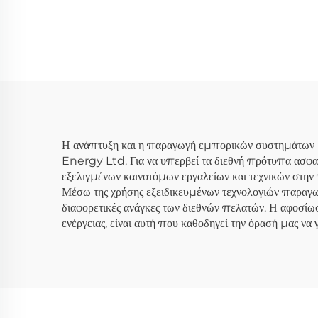
Ενσωματωμένος
/1
Εξωτερικός Φορητός
L
Σταθμός Ενέργειας και
Ηλ
Αποθήκευσης Ενέργειας
Σύσ
για Σπίτι με Αντιστροφέα
Εν
Ηλιακής Ενέργειας και
Μπαταρία
Η ανάπτυξη και η παραγωγή εμπορικών συστημάτων 
Energy Ltd. Για να υπερβεί τα διεθνή πρότυπα ασφα
εξελιγμένων καινοτόμων εργαλείων και τεχνικών στην
Μέσω της χρήσης εξειδικευμένων τεχνολογιών παραγω
διαφορετικές ανάγκες των διεθνών πελατών. Η αφοσίω
ενέργειας, είναι αυτή που καθοδηγεί την όρασή μας να