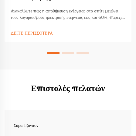
Ανακαλύψτε πώς η αποθήκευση ενέργειας στο σπίτι μειώνει
τους λογαριασμούς ηλεκτρικής ενέργειας έως και 60%, παρέχει
εφεδρική παροχή κατά τη διάρκεια διακοπών και μεγιστοποιεί
την απόδοση των επενδύσεων σε ηλιακά συστήματα. Μάθετε
ΔΕΙΤΕ ΠΕΡΙΣΣΟΤΕΡΑ
περισσότερα για κίνητρα, εξοικονόμηση και πραγματικές
επιδόσεις. Πάρτε δωρεάν τον οδηγό για ηλιακά συστήματα +
αποθήκευση.
Επιστολές πελατών
Σάρα Τζόνσον