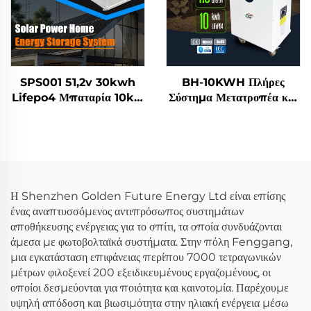
Χρήση
SPS001 51,2v 30kwh
BH-10KWH Πλήρες
Lifepo4 Μπαταρία 10kw
Σύστημα Μετατροπέα και
Αντιστροφέας Σύστημα
51,2v 7,5KWH 10KWH
Αποθήκευσης Ενέργειας
Συσσωρευτής Lithium
Ηλιακής Ενέργειας Για
Lifepo4 για Οικιακό
Οικιακή Χρήση
Σύστημα Αποθήκευσης
Ενέργειας
Η Shenzhen Golden Future Energy Ltd είναι επίσης
ένας αναπτυσσόμενος αντιπρόσωπος συστημάτων
αποθήκευσης ενέργειας για το σπίτι, τα οποία συνδυάζονται
άμεσα με φωτοβολταϊκά συστήματα. Στην πόλη Fenggang,
μια εγκατάσταση επιφάνειας περίπου 7000 τετραγωνικών
μέτρων φιλοξενεί 200 εξειδικευμένους εργαζομένους, οι
οποίοι δεσμεύονται για ποιότητα και καινοτομία. Παρέχουμε
υψηλή απόδοση και βιωσιμότητα στην ηλιακή ενέργεια μέσω