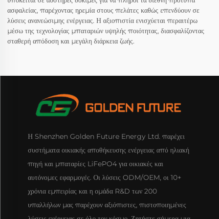
υπόκειται σε αυστηρές δοκιμές για να πληροί τα διεθνή πρότυπα
ασφαλείας, παρέχοντας ηρεμία στους πελάτες καθώς επενδύουν σε
λύσεις ανανεώσιμης ενέργειας. Η αξιοπιστία ενισχύεται περαιτέρω
μέσω της τεχνολογίας μπαταριών υψηλής ποιότητας, διασφαλίζοντας
σταθερή απόδοση και μεγάλη διάρκεια ζωής.
Η Shenzhen Golden Future Energy Ltd. παρέχει
συστήματα οικιακής αποθήκευσης ενέργειας από ηλιακή
πηγή και μπαταρίες LiFePO4 για οικιακές και
αυτόνομες εφαρμογές. Οι λύσεις ODM/OEM, οι 10+
χρόνια εμπειρίας και η ομάδα R&D των 200
υπαλλήλων μας παρέχουν αξιόπιστες, πιστοποιημένες
λύσεις ενέργειας σε όλο τον κόσμο. Ζητήστε σήμερα μια