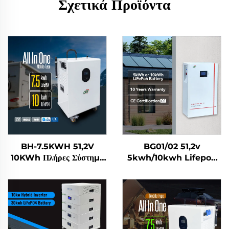
Σχετικά Προϊόντα
BH-7.5KWH 51,2V
BG01/02 51,2v
10KWh Πλήρες Σύστημα
5kwh/10kwh Lifepo4
Αποθήκευσης Ενέργειας
Μπαταρία Ηλιακής
από Ηλιακή Ενέργεια για
Ενέργειας για Οικιακό
το Σπίτι με Συσσωρευτή
Σύστημα Αποθήκευσης
LiFePO4 και Κινητή
Ενέργειας
Μονάδα Παροχής
Ενέργειας για Οικιακή