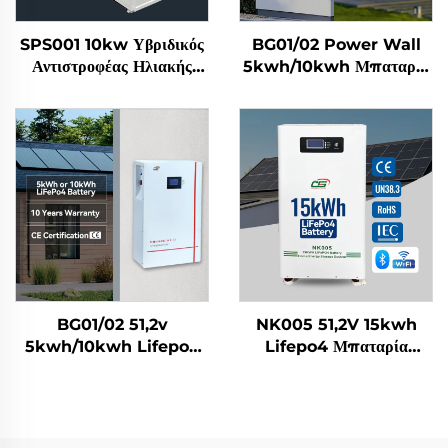
SPS001 10kw Υβριδικός
BG01/02 Power Wall
Αντιστροφέας Ηλιακής
5kwh/10kwh Μπαταρία
Ενέργειας 51,2v 30kwh
Lifepo4 Ηλιακής
Μπαταρία Lifepo4
Ενέργειας 100AH/200AH
Σύστημα Αποθήκευσης
Σύστημα Αποθήκευσης
Ενέργειας για Σπίτι
Ενέργειας για Σπίτι
BG01/02 51,2v
NK005 51,2V 15kwh
5kwh/10kwh Lifepo4
Lifepo4 Μπαταρία
Μπαταρία Ηλιακής
Ηλιακής Ενέργειας για
Ενέργειας για Οικιακό
Οικιακό Σύστημα
Σύστημα Αποθήκευσης
Αποθήκευσης Ενέργειας
Ενέργειας