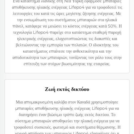
Ένα κατάστημα λιανικής στη Νέα Υόρκη εφάρμοσε μπαταρίες
αποθήκευσης ηλιακής ενέργειας Lifepo4 για να τροφοδοτεί τις
λειτουργίες του κατά τις ώρες μεγίστης ζήτησης ενέργειας. Με
την ενσωμάτωση του συστήματος μπαταριών στα ηλιακά
πάνελ, κατάφερε να μειώσει το κόστος ενέργειας κατά 50%. Η
τεχνολογία Lifepo4 παρείχε στο κατάστημα σταθερή παροχή
ηλεκτρικής ενέργειας, ελαχιστοποιώντας τις διακοπές και
βελτιώνοντας την εμπειρία των πελατών. Ο ιδιοκτήτης του
καταστήματος επαίνεσε την ανθεκτικότητα και την
αποδοτικότητα των μπαταριών, τονίζοντας τον ρόλο τους στην
επίτευξη των στόχων βιωσιμότητας της εταιρείας.
Ζωή εκτός δικτύου
Μια απομακρυσμένη καλύβα στον Καναδά χρησιμοποίησε
μπαταρίες αποθήκευσης ηλιακής ενέργειας Lifepo4 για να
διατηρήσει έναν βιώσιμο τρόπο ζωής εκτός δικτύου. Το
σύστημα μπαταριών αποθηκεύει την ηλιακή ενέργεια για να
τροφοδοτεί συσκευές, φωτισμό και συστήματα θέρμανσης. Η
ισχυρή απόδοση των μπαταριών Lifepo4 εξασφάλισε ότι η