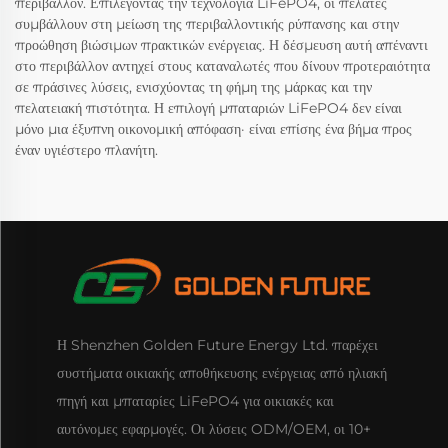
περιβάλλον. Επιλέγοντας την τεχνολογία LiFePO4, οι πελάτες
συμβάλλουν στη μείωση της περιβαλλοντικής ρύπανσης και στην
προώθηση βιώσιμων πρακτικών ενέργειας. Η δέσμευση αυτή απέναντι
στο περιβάλλον αντηχεί στους καταναλωτές που δίνουν προτεραιότητα
σε πράσινες λύσεις, ενισχύοντας τη φήμη της μάρκας και την
πελατειακή πιστότητα. Η επιλογή μπαταριών LiFePO4 δεν είναι
μόνο μια έξυπνη οικονομική απόφαση· είναι επίσης ένα βήμα προς
έναν υγιέστερο πλανήτη.
Η Shenzhen Golden Future Energy Ltd. παρέχει
συστήματα οικιακής αποθήκευσης ενέργειας από ηλιακή
πηγή και μπαταρίες LiFePO4 για οικιακές και
αυτόνομες εφαρμογές. Οι λύσεις ODM/OEM, οι 10+