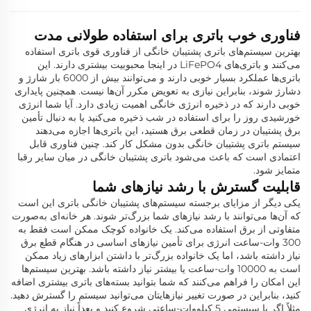
فناوری خوب باتری برای استفاده طولانی مدت
بهترین سیستم‌های باتری پشتیبان خانگی از فناوری قوی باتری استفاده
می‌کنند و باتری‌های LiFePO4 در اینجا محبوبیت بیشتری دارند. این
باتری‌ها عملکرد بسیار خوبی دارند و می‌توانند بیش از 6000 بار شارژ و
دشارژ شوند، بنابراین نیازی به تعویض مکرر آن‌ها نیست. همچنین پایداری
خوبی دارند که در ذخیره انرژی خانگی اهمیت زیادی دارد. آیا شما انرژی
خورشیدی روز را برای استفاده در شب ذخیره می‌کنید یا به دنبال تأمین
برق پشتیبان در زمان قطعی برق هستید، این باتری‌ها اجازه می‌دهند
سیستم باتری پشتیبان خانگی بدون مشکل کار کند. چنین فناوری قابل
اعتمادی است که باعث می‌شود باتری پشتیبان خانگی در میان سایر رقبا
متمایز شود.
قابلیت گسترش با رشد نیازهای شما
یکی دیگر از مزایای برجسته سیستم‌های پشتیبان خانگی باتری این است
که آن‌ها می‌توانند با رشد نیازهای شما بزرگ‌تر شوند. هر خانه‌ای به‌صورت
متفاوتی از برق استفاده می‌کند. یک خانواده کوچک ممکن است فقط به
300 وات-ساعت انرژی برای تأمین نیازهای اساسی در هنگام قطع برق
نیاز داشته باشد، اما یک خانواده بزرگ‌تر با داشتن ابزارهای زیاد ممکن
است به 10000 وات-ساعت یا بیشتر نیاز داشته باشد. بهترین سیستم‌ها
این امکان را فراهم می‌کنند که شما بتوانید بسته‌های باتری بیشتری اضافه
کنید، بنابراین در صورت تغییر نیازهایتان می‌توانید سیستم را گسترش دهید.
مثلاً اگر با سیستمی 5 کیلووات-ساعتی شروع کنید و بعداً نیاز به انرژی