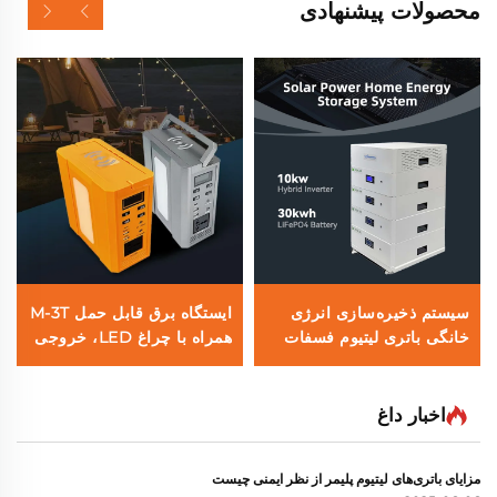
محصولات پیشنهادی
سیستم ذخیره‌سازی انرژی
ایستگاه برق قابل حمل M-3T
خانگی باتری لیتیوم فسفات
همراه با چراغ LED، خروجی
قابل انباشت SPS001 همراه
AC 300 وات، باتری
با اینورتر هیبریدی 10 کیلووات
LifePo4 با ظرفیت 256
و باتری 51.2 ولت 30
وات‌ساعت، شارژ بی‌سیم 15
اخبار داغ
کیلووات‌ساعت
وات
مزایای باتری‌های لیتیوم پلیمر از نظر ایمنی چیست