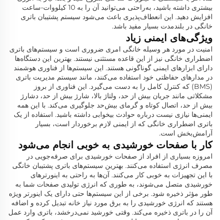
بیشتری داشته باشید، به‌راحتی می‌توانید آن را به 10 کیلووات-ساعت
افزایش دهید. این انعطاف‌پذیری باعث می‌شود سیستم پشتیبان باتری
خانگی در بلندمدت بسیار مفید باشد.
ویژگی‌های ایمنی زیاد
امنیت در مورد هر وسیله خانگی امری ضروری است و سیستم‌های باتری
اضطراری خانگی نیز از این قاعده مستثنی نیستند. بهترین این دستگاه‌ها
دارای ابزارهای ایمنی گوناگونی هستند. این سیستم‌ها از فناوری هوشمند
در مدارهای حفاظتی خود استفاده می‌کنند، مانند سیستم مدیریت باتری
(BMS) که کنترل کامل را به دست می‌گیرد. این فناوری از بروز
مشکلاتی مانند جریان بیش از حد، ولتاژ بالا، شارژ بیش از حد، دشارژ
بیش از حد، اتصال کوتاه و گرمای بیش‌حد جلوگیری می‌کند. با این همه
ایمنی‌ها نیازی نیست درباره حوادث بیخوابی داشته باشید. استفاده از یک
باتری اضطراری خانگی که از ایمنی لازم برخوردار است، بسیار
آرامش‌بخش است.
کار با صفحات خورشیدی به خوبی انجام می‌شود
امروزه بسیاری از افراد از صفحات خورشیدی برای صرفه‌جویی در
مصرف انرژی استفاده می‌کنند. بهترین سیستم‌های باتری پشتیبان خانگی
با این تجهیزات به خوبی کار می‌کنند. آن‌ها به راحتی به اینورترهای
خورشیدی متصل می‌شوند، به طوری که انرژی تولیدی صفحات شما به
طور مؤثر ذخیره شود. برخی از این سیستم‌ها حتی دارای یک اینورتر ویژه
هستند که انرژی خورشیدی را به برق مورد نیاز خانه تبدیل کرده و اضافه
آن را در باتری ذخیره می‌کند. وقتی خورشید نمی‌درخشد، باتری وارد عمل