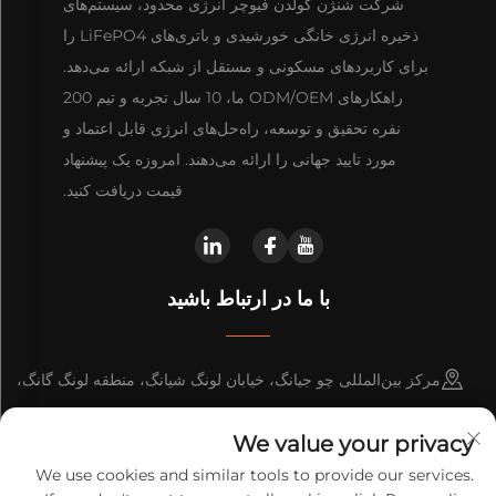
شرکت شنژن گولدن فیوچر انرژی محدود، سیستم‌های
ذخیره انرژی خانگی خورشیدی و باتری‌های LiFePO4 را
برای کاربردهای مسکونی و مستقل از شبکه ارائه می‌دهد.
راهکارهای ODM/OEM ما، 10 سال تجربه و تیم 200
نفره تحقیق و توسعه، راه‌حل‌های انرژی قابل اعتماد و
مورد تایید جهانی را ارائه می‌دهند. امروزه یک پیشنهاد
قیمت دریافت کنید.
با ما در ارتباط باشید
مرکز بین‌المللی چو جیانگ، خیابان لونگ شیانگ، منطقه لونگ گانگ،
شهر شنژن، چین
We value your privacy
+86-13316809242
We use cookies and similar tools to provide our services.