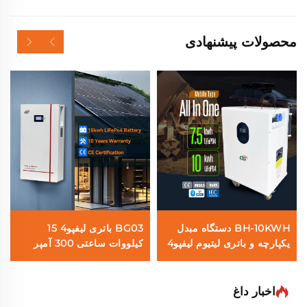
محصولات پیشنهادی
BH-10KWH دستگاه مبدل
BG03 باتری لیفپو4 15
یکپارچه و باتری لیتیوم لیفپو4
کیلووات ساعتی 300 آمپر
51.2 ولت 7.5 کیلووات ساعتی
ساعتی با قابلیت نصب روی
10 کیلووات ساعتی سیستم
دیوار سیستم ذخیره انرژی
ذخیره انرژی خانگی
خورشیدی خانگی با صفحه
اخبار داغ
نمایش لمسی بلوتوث