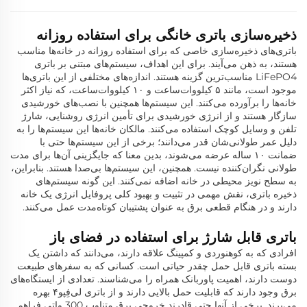
ذخیره‌سازی باتری خانگی برای استفاده روزانه
باتری‌های ذخیره‌سازی خاصی که برای استفاده روزانه در خانه‌ها مناسب
هستند، به ذهن می‌آیند. برای این اهداف، سیستم‌های مبتنی بر باتری
LiFePO4 مناسب‌ترین گزینه هستند. اندازه‌های مختلفی از این باتری‌ها
موجود است، مانند ۵ کیلووات‌ساعت و ۱۰ کیلووات‌ساعت، که نیاز اکثر
خانه‌ها را برآورده می‌کنند. این سیستم‌ها همچنین با نصب‌های خورشیدی
سازگار هستند و از انرژی خورشیدی برای تأمین انرژی روشنایی، شارژ
تلفن و وسایل کوچک استفاده می‌کنند. مالکان خانه‌ها این سیستم‌ها را به
دلیل عمر طولانی‌شان قدر می‌دانند؛ برخی از این سیستم‌ها حتی با
ضمانت ۱۰ ساله عرضه می‌شوند، بدین معنا که جایگزینی آن‌ها برای مدت
طولانی نگران‌کننده نیست. همچنین، این سیستم‌ها بی‌صدا هستند. بنابراین،
به سطح نویز محیطی در خانه اضافه نمی‌کنند. این گونه سیستم‌های
ذخیره باتری، نقش مهمی در تثبیت و بهبود کلی پروفایل انرژی یک خانه
دارند و در هنگام قطعی برق به عنوان پشتیبان کوتاه‌مدت عمل می‌کنند.
باتری قابل شارژ برای استفاده در فضای باز
افرادی که به کوهنوردی و کمپینگ علاقه دارند، می‌دانند که داشتن یک
بسته باتری قابل حمل چقدر حیاتی است. کسانی که به سفرهای طبیعت
دوست دارند، اهمیت پاوربانک همراه را می‌شناسند. تعدادی از ایستگاه‌های
برق وجود دارند که قابلیت حمل بالایی دارند و از باتری لی‌فِپو۴ بهره
می‌برند. برخی از آنها حتی قادرند خروجی برق متناوب 300 واتی فراهم