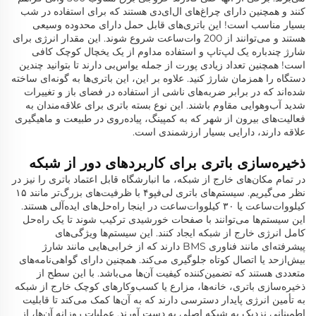
کنند و همچنین دارای چراغ‌های ال‌ای‌دی هستند که برای استفاده در شب
بسیار مناسب است! این باتری‌های قابل حمل دارای محدوده وسیعی
هستند و می‌توانند از 200 وات‌ساعت شروع شوند. این مقدار انرژی برای
شارژ چندباره یک لپ‌تاپ و استفاده مداوم از یک یخچال کوچک کافی
است! همچنین تعداد زیادی پورت از جمله یواس‌بی دارند تا بتوانید چندین
دستگاه را همزمان شارژ کنید. علاوه بر این، این باتری‌ها به گونه‌ای ساخته
شده‌اند که در برابر ضربه‌های ناشی از استفاده در فضای باز و تغییرات
شدید آب‌وهوایی مقاوم باشند. این نوع بسته باتری برای علاقه‌مندان به
فعالیت‌های بیرون از شهر که به کمپینگ، پیاده‌روی در طبیعت و ماهیگیری
علاقه دارند، دارایی بسیار ارزشمندی است.
ذخیره‌سازی باتری برای کاربردهای دور از شبکه
در تمام مکان‌های خارج از شبکه، ما انبارشگاه قابل اعتماد باتری را نیز در
نظر می‌گیریم. سیستم‌های باتری لی‌فپو۴ با ظرفیت‌های بزرگ‌تر مانند ۱۵
کیلووات‌ساعت یا ۳۰ کیلووات‌ساعت در اینجا راه‌حل‌های ایده‌آلی هستند.
این سیستم‌ها می‌توانند با صفحات خورشیدی ترکیب شوند تا یک راه‌حل
کامل انرژی خارج از شبکه ایجاد کنند. این سیستم‌ها ویژگی‌های
پیشرفته‌ای مانند فناوری BMS دارند که از خرابی‌هایی مانند شارژ
بیش‌ازحد یا اتصال کوتاه جلوگیری می‌کند. همچنین دارای گواهی‌نامه‌های
متعددی هستند که تضمین‌کننده کیفیت آن‌ها می‌باشد. با این سطح از
ذخیره‌سازی باتری، خانه‌ها، مزارع یا کسب‌وکارهای کوچک خارج از شبکه
به تأمین انرژی پایدار دسترسی دارند که به آن‌ها کمک می‌کند تا قابلیت
اطمینانی نزدیک به شبکه اصلی به دست آورند. عملیات روزانه آن‌ها، از