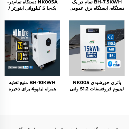
BH-7.5KWH تمام در یک
NK005A دستگاه تمام‌در-
دستگاه، ایستگاه برق عمومی
یک‌جا 5 کیلوواتی اینورتر /
بیرون از منزل و سیستم
باتری لیتیوم فلز فسفات
ذخیره انرژی خانگی به همراه
(LiFePO4) 15 کیلووات
اینورتر و باتری خورشیدی
ساعتی سیستم خورشیدی
خانگی سیستم ذخیره انرژی
خانه
باتری خورشیدی NK005
BH-10KWH منبع تغذیه
لیتیوم فروفسفات 51.2 ولتی
همراه لیفپو4 برای ذخیره
15 کیلووات ساعتی برای
انرژی خانگی و فعالیت‌های
سیستم ذخیره انرژی خانگی
بیرون از منزل با خروجی
توان AC 5 کیلوواتی