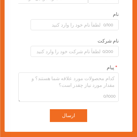
نام
0/100
نام شرکت
0/200
پیام
0/1000
ارسال