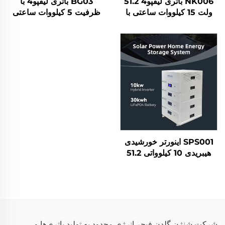
NK006 باتری لیفپو4 51.2
BG03 باتری لیفپو4 با
ولت 15 کیلووات ساعتی با
ظرفیت 5 کیلووات ساعتی
ظرفیت 300 آمپر ساعت
10 کیلووات ساعتی 15
برای نصب روی پایه، سیستم
کیلووات ساعتی 100 آمپر
ذخیره انرژی خورشیدی
ساعتی 200 آمپر ساعتی
خانگی هوشمند با نمایشگر
300 آمپر ساعتی برای نصب
لمسی اس‌بی‌ام‌اس
روی دیوار سیستم ذخیره
انرژی خورشیدی خانگی با
کیفیت بالا
SPS001 اینورتر خورشیدی
هیبریدی 10 کیلوواتی 51.2
ولتی 30 کیلووات ساعتی
باتری لیتیوم فلز فسفات
(LiFePO4) سیستم ذخیره
انرژی خانگی
شرکت شنژن گلدِن فیچر انرژی محدود به تولید باتری‌ها و