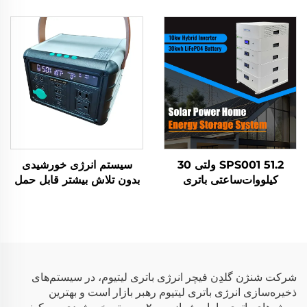
ظرفیت 300 آمپر ساعت
ولت 20 کیلووات-ساعت
برای نصب روی پایه، سیستم
باتری LifePo4 سیستم
ذخیره انرژی خورشیدی
ذخیره باتری خورشیدی
خانگی هوشمند با نمایشگر
خانگی
لمسی اس‌بی‌ام‌اس
SPS001 51.2 ولتی 30
سیستم انرژی خورشیدی
کیلووات‌ساعتی باتری
بدون تلاش بیشتر قابل حمل
Lifepo4 با اینورتر 10
برای خانه چند منظوره و
کیلوواتی سیستم ذخیره‌سازی
فضای باز ایستگاه برق قابل
انرژی خانگی خورشیدی
حمل 300 واتی
شرکت شنژن گلدِن فیچر انرژی باتری لیتیوم، در سیستم‌های
ذخیره‌سازی انرژی باتری لیتیوم رهبر بازار است و بهترین