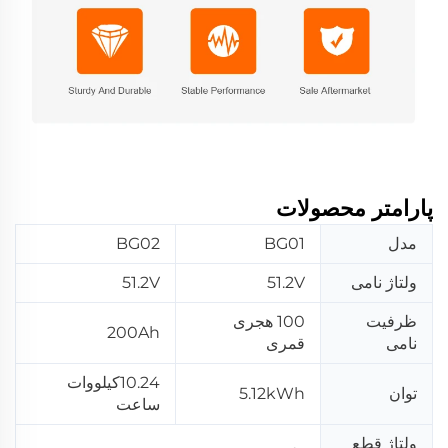
پارامتر محصولات
مدل
BG01
BG02
ولتاژ نامی
51.2V
51.2V
ظرفیت
100 هجری
200Ah
نامی
قمری
10.24کیلووات
توان
5.12kWh
ساعت
ولتاژ قطع