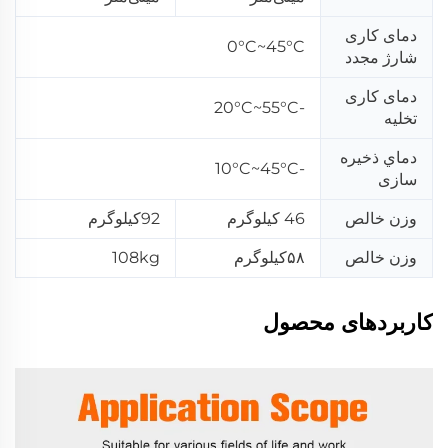
دمای کاری
0°C~45°C
شارژ مجدد
دمای کاری
-20°C~55°C
تخلیه
دماي ذخیره
-10°C~45°C
سازی
وزن خالص
46 کیلوگرم
92کیلوگرم
وزن خالص
۵۸کیلوگرم
108kg
کاربردهای محصول