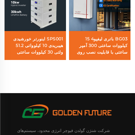
BG03 باتری لیفپو4 15
SPS001 اینورتر خورشیدی
کیلووات ساعتی 300 آمپر
هیبریدی 10 کیلوواتی 51.2
ساعتی با قابلیت نصب روی
ولتی 30 کیلووات ساعتی
دیوار سیستم ذخیره انرژی
باتری لیتیوم فلز فسفات
خورشیدی خانگی با صفحه
(LiFePO4) سیستم ذخیره
نمایش لمسی بلوتوث
انرژی خانگی
شرکت شنژن گولدن فیوچر انرژی محدود، سیستم‌های