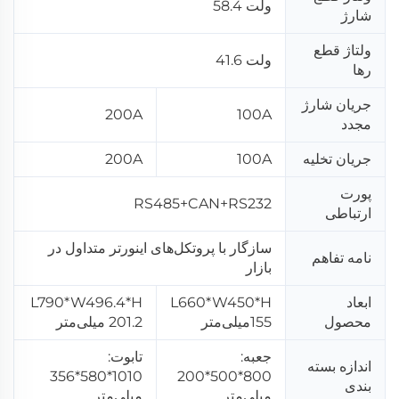
ولت 58.4
شارژ
ولتاژ قطع
ولت 41.6
رها
جریان شارژ
200A
100A
مجدد
جریان تخلیه
100A
200A
پورت
RS485+CAN+RS232
ارتباطی
سازگار با پروتکل‌های اینورتر متداول در
نامه تفاهم
بازار
ابعاد
L660*W450*H
L790*W496.4*H
محصول
155میلی‌متر
201.2 میلی‌متر
جعبه:
تابوت:
اندازه بسته
1010*580*356
800*500*200
بندی
میلی‌متر
میلی‌متر