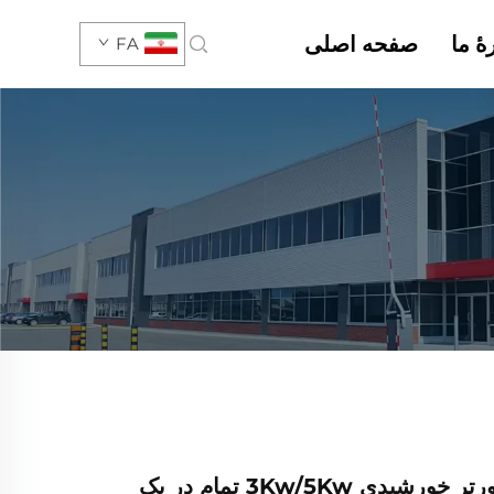
هٔ ما
صفحه اصلی
FA
NK01/02 اینورتر خورشیدی 3Kw/5Kw تمام در یک