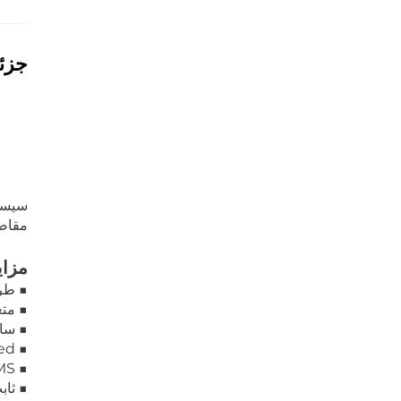
جزئ
مقاصد
مزا
■ طراحی ب
■ متع
■ سازگار با بیش از 20 اینو
■ AC Coupled برای هر دو نوع نصب جدید و به‌روزرسانی شده.
■ BMS داخلی قابل اعتماد، مدیریت ولتاژ، جریان، دما و سلامتی.
■ ثاب