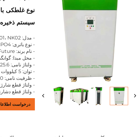
سیستم ذخیره 
- مدل: NK01، NK02
- نوع باتری: LIFEPO4
- نام برند: Golden Future
- محل مبدا: گوانگ
- ولتاژ نامی: 25.6 ولت، 51.2 ولت
- توان: 5 کیلووات ساعت، 10 کیلووات ساعت
- ظرفیت نامی: 100 آمپر ساعت، 200 آمپر ساعت
- ولتاژ قطع شارژ: 29.2 ولت، 58.4 ول
- ولتاژ قطع دشارژ: 20.8 ولت، 41.6 
درخواست اطلاعا