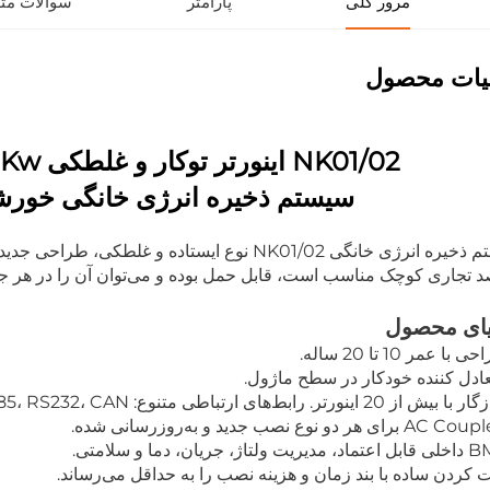
مرور کلی
پارامتر
سوالات متد
یات محصول
NK01/02 اینورتر توکار و غلطکی 3Kw/5Kw با باتری Lifepo4
سیستم ذخیره انرژی خانگی خورشیدی 0kwh
سیستم ذخیره انرژی خانگی NK01/02 نوع ایستاده و 
 تجاری کوچک مناسب است، قابل حمل بوده و می‌توان آن را در هر جای
یای محصول
ا عمر 10 تا 20 ساله.
ادل کننده خودکار در سطح ماژول.
رتر. رابط‌های ارتباطی متنوع: RS485، RS232، CAN. دو گزینه مدل برای نیازهای مختلف.
ت کردن ساده با بند زمان و هزینه نصب را به حداقل می‌رساند.