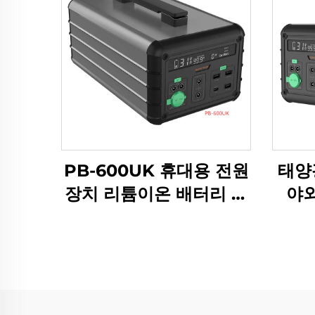
PB-600UK 휴대용 전원
태양
장치 리튬이온 배터리 파
야외
워뱅크 여행 및 캠핑용
L