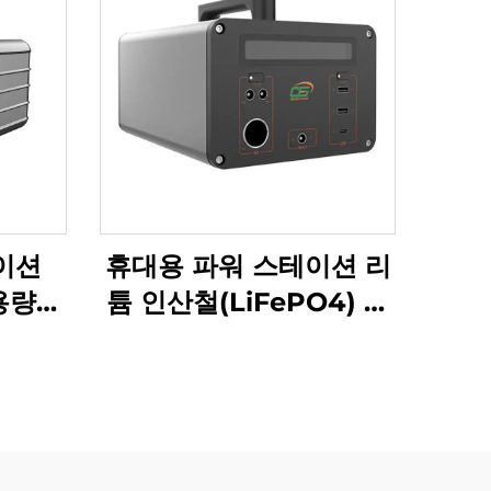
이션
휴대용 파워 스테이션 리
대용량
튬 인산철(LiFePO4) 배
터리
터리 1065.6Wh 220V
용 태
리튬 인산철(LiFePO4)
함
휴대용 파워 스테이션, 야
외 캠핑 및 가정용