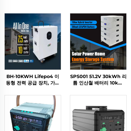
BH-10KWH Lifepo4 이
SPS001 51.2V 30kWh 리
동형 전력 공급 장치, 가정
튬 인산철 배터리 10kW
용 에너지 저장 및 야외 활
인버터 주택용 태양광 에너
동용 5KW AC 전원 출력
지 저장 시스템