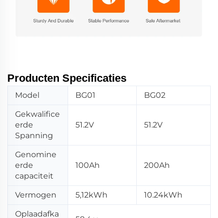
Producten Specificaties
Model
BG01
BG02
Gekwalifice
erde
51.2V
51.2V
Spanning
Genomine
erde
100Ah
200Ah
capaciteit
Vermogen
5,12kWh
10.24kWh
Oplaadafka