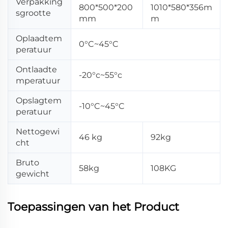
Verpakking
800*500*200
1010*580*356m
sgrootte
mm
m
Oplaadtem
0°C~45°C
peratuur
Ontlaadte
-20°c~55°c
mperatuur
Opslagtem
-10°C~45°C
peratuur
Nettogewi
46 kg
92kg
cht
Bruto
58kg
108KG
gewicht
Toepassingen van het Product