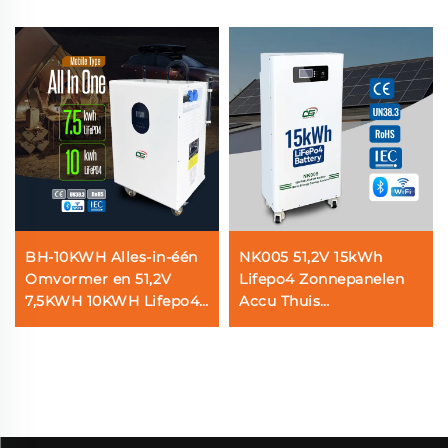
BH-10KWH Alles-in-één
NK005 51,2V 15kWh
Omvormer en 51,2V
Lifepo4 Zonnepanelen
7,5KWH 10KWH Lifepo4
Accu Thuis
Lithiumbatterij
Energieopslagsysteem
Huishoudelijke
Energiesysteem voor
Opslag