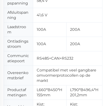
58,4 v
pspanning
Afsluitspan
41,6 V
ning
Laadstroo
100A
200A
m
Ontladings
100A
200A
stroom
Communic
RS485+CAN+RS232
atiepoort
Compatibel met veel gangbare
Overeenko
omvormerprotocollen op de
mstbrief
markt
Productaf
L660*B450*H
L790*B496,4*H
metingen
155mm
201,2mm
Kist:
Kist: