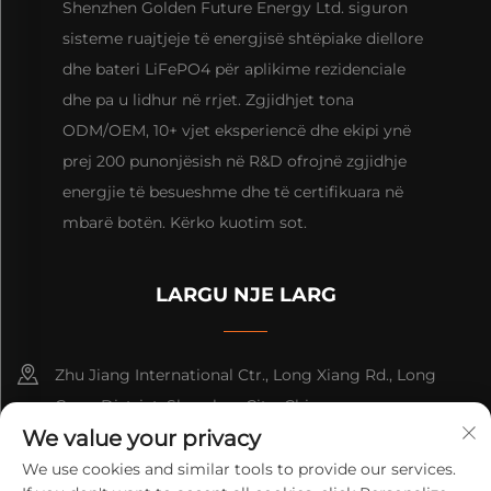
Shenzhen Golden Future Energy Ltd. siguron
sisteme ruajtjeje të energjisë shtëpiake diellore
dhe bateri LiFePO4 për aplikime rezidenciale
dhe pa u lidhur në rrjet. Zgjidhjet tona
ODM/OEM, 10+ vjet eksperiencë dhe ekipi ynë
prej 200 punonjësish në R&D ofrojnë zgjidhje
energjie të besueshme dhe të certifikuara në
mbarë botën. Kërko kuotim sot.
LARGU NJE LARG
Zhu Jiang International Ctr., Long Xiang Rd., Long
Gang District, Shenzhen City, China
We value your privacy
+86-13316809242
We use cookies and similar tools to provide our services.