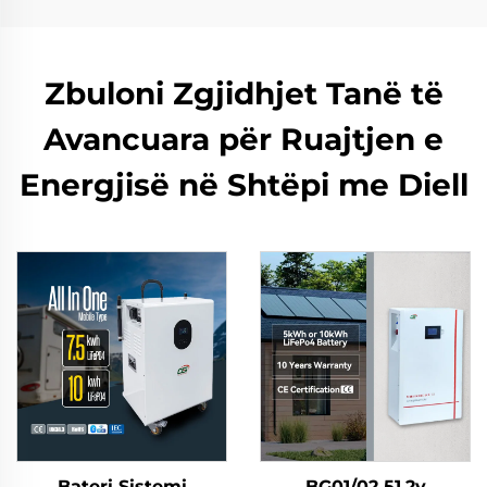
Zbuloni Zgjidhjet Tanë të
Avancuara për Ruajtjen e
Energjisë në Shtëpi me Diell
Bateri Sistemi
BG01/02 51.2v