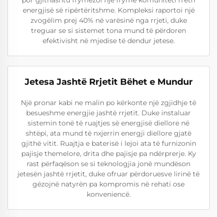
por gjithashtu frymëzoi një frymë komuniteti rreth
energjisë së ripërtëritshme. Kompleksi raportoi një
zvogëlim prej 40% në varësinë nga rrjeti, duke
treguar se si sistemet tona mund të përdoren
efektivisht në mjedise të dendur jetese.
Jetesa Jashtë Rrjetit Bëhet e Mundur
Një pronar kabi ne malin po kërkonte një zgjidhje të
besueshme energjie jashtë rrjetit. Duke instaluar
sistemin tonë të ruajtjes së energjisë diellore në
shtëpi, ata mund të nxjerrin energji diellore gjatë
gjithë vitit. Ruajtja e baterisë i lejoi ata të furnizonin
pajisje themelore, drita dhe pajisje pa ndërprerje. Ky
rast përfaqëson se si teknologjia jonë mundëson
jetesën jashtë rrjetit, duke ofruar përdoruesve lirinë të
gëzojnë natyrën pa kompromis në rehati ose
konveniencë.