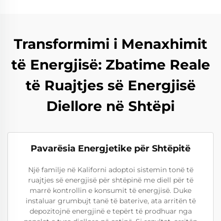
Transformimi i Menaxhimit
të Energjisë: Zbatime Reale
të Ruajtjes së Energjisë
Diellore në Shtëpi
Pavarësia Energjetike për Shtëpitë
Një familje në Kaliforni adoptoi sistemin tonë të
ruajtjes së energjisë për shtëpinë me diell për të
marrë kontrollin e konsumit të energjisë. Duke
instaluar grumbujt tanë të baterive, ata arritën të
depozitojnë energjinë e tepërt të prodhuar nga