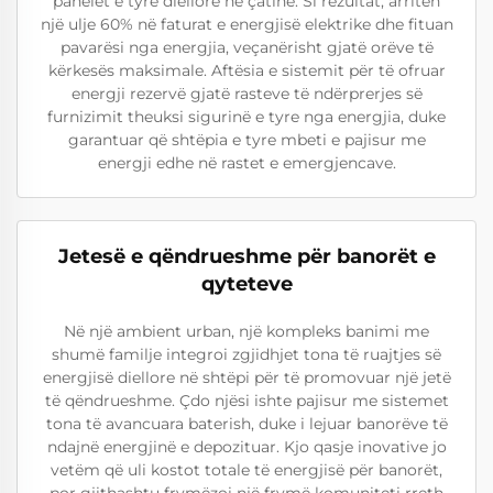
panelet e tyre diellore në çatinë. Si rezultat, arritën
një ulje 60% në faturat e energjisë elektrike dhe fituan
pavarësi nga energjia, veçanërisht gjatë orëve të
kërkesës maksimale. Aftësia e sistemit për të ofruar
energji rezervë gjatë rasteve të ndërprerjes së
furnizimit theuksi sigurinë e tyre nga energjia, duke
garantuar që shtëpia e tyre mbeti e pajisur me
energji edhe në rastet e emergjencave.
Jetesë e qëndrueshme për banorët e
qyteteve
Në një ambient urban, një kompleks banimi me
shumë familje integroi zgjidhjet tona të ruajtjes së
energjisë diellore në shtëpi për të promovuar një jetë
të qëndrueshme. Çdo njësi ishte pajisur me sistemet
tona të avancuara baterish, duke i lejuar banorëve të
ndajnë energjinë e depozituar. Kjo qasje inovative jo
vetëm që uli kostot totale të energjisë për banorët,