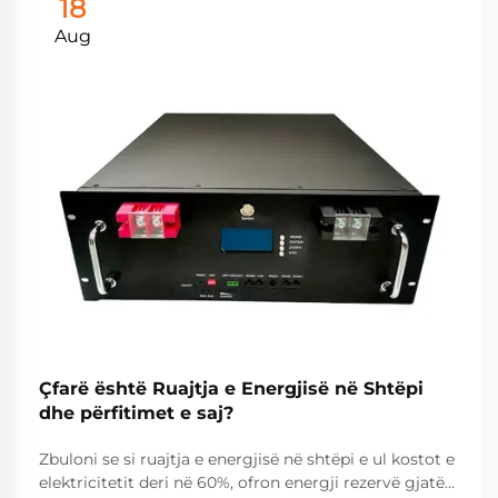
18
Aug
Çfarë është Ruajtja e Energjisë në Shtëpi
dhe përfitimet e saj?
Zbuloni se si ruajtja e energjisë në shtëpi e ul kostot e
elektricitetit deri në 60%, ofron energji rezervë gjatë