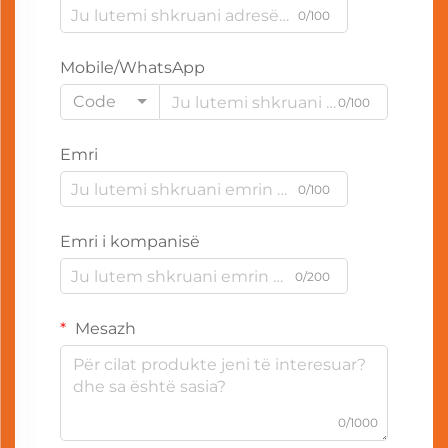
0/100
Mobile/WhatsApp
Code
0/100
Emri
0/100
Emri i kompanisë
0/200
Mesazh
0/1000