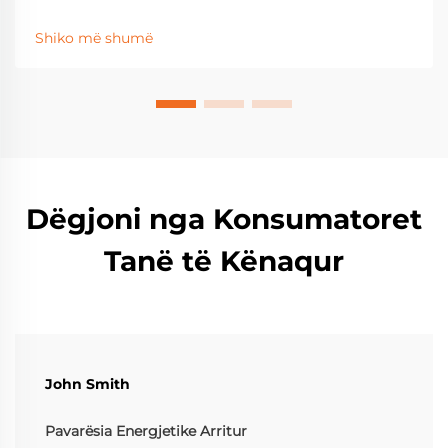
ndërprerjeve dhe maksimalizon kthimin e
investimeve në energjinë diellore. Mësoni për stimujt,
Shiko më shumë
kursimet dhe performancën reale. Merrni udhëzuesin
tuaj falas për energjinë diellore + ruajtjen.
Dëgjoni nga Konsumatoret
Tanë të Kënaqur
John Smith
Pavarësia Energjetike Arritur