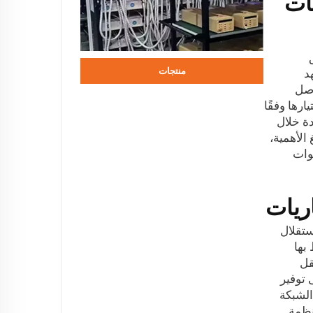
ات
منتجات
د
اصل
رها وفقًا
دة خلال
الأهمية،
وات
ريات
ستقلال
بها
قل
 توفير
الشبكة
نظمة