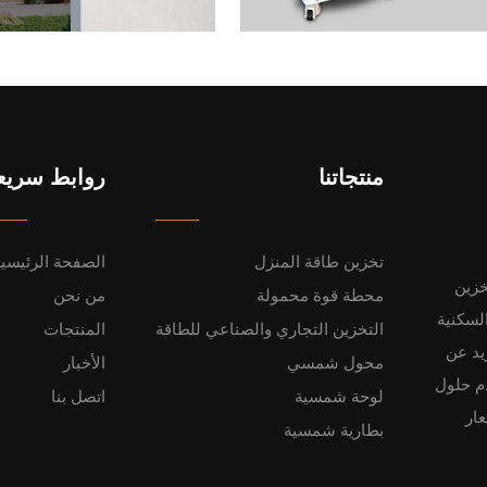
منتجاتنا
روابط سريع
تخزين طاقة المنزل
الصفحة الرئيسي
خزين
محطة قوة محمولة
من نحن
LiFe للتطبيقات السكنية
التخزين التجاري والصناعي للطاقة
المنتجات
تنا التي تزيد عن
محول شمسي
الأخبار
ن 200 موظف، تقدم حلول
لوحة شمسية
اتصل بنا
ار
بطارية شمسية