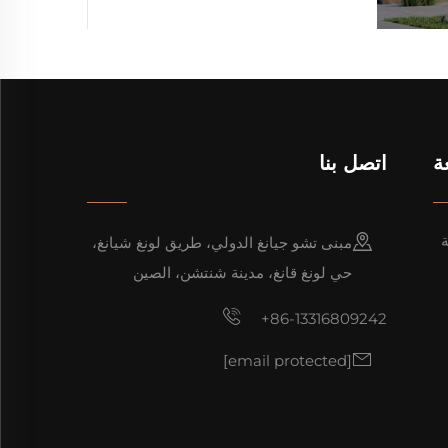
ة
اتصل بنا
ة
مبنى تشو جيانغ الدولي، طريق لونغ شيانغ،
حي لونغ قانغ، مدينة شنتشن، الصين
+86-13316809242
[email protected]