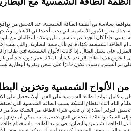
 أنظمة الطاقة الشمسية مع البطاري
 متوافقة بسلاسة مع أنظمة الطاقة الشمسية. عند التحقق من توافق
، هناك بعض الأمور الأساسية التي يجب أخذها في الاعتبار. أولًا، جه
الشمسي. فإذا كان الجهد غير مناسب، فلن يتمكن النظامان من التو
ام الطاقة الشمسية بكفاءة. ثم تأتي سعة البطارية، والتي يجب اختيا
منزل. على سبيل المثال، إذا كانت الألواح الشمسية تُنتج طاقة زائ
لتخزين هذه الطاقة الزائدة. كما أن امتلاك عمر دورة جيد أمر بالغ 
على مر السنين. وسوف تكون قادرًا على شحن وتفريغ البطارية لسن
 من الألواح الشمسية وتخزين البطا
ي متكامل فوائد الطاقة الشمسية على الفور. أولاً، تحصل على الا
ام التام أثناء انقطاع الشبكة بسبب الطاقة الشمسية التي تحتفظ 
حقيق التوفير أيضًا؛ إذ إن تجنب شراء الطاقة من الشبكة بدلاً من ن
إلى الشبكة والعائد المنخفض الذي تحصل عليه، يمكن أن يؤدي إلى
امل للطاقة الشمسية والبطارية في توليد الطاقة، واستخدام طاقة 
بيئية، وبالتالي خفض البصمة الكربونية لمنزلك. يمكن تجهيز بعض الأ