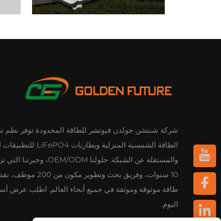
شركة شنتشن جولدن فيوتشر للطاقة المحدودة توفر نظم ت
الطاقة الشمسية المنزلية وبطاريات PO4
والمستقلة عن الشبكة. حلولنا OEM/ODM، وخبر
10 سنوات، وفريق بحث وتطوير مكون م
طاقة موثوقة وموثقة في جميع أنحاء العالم. اطلب عرض أسع
اليوم.