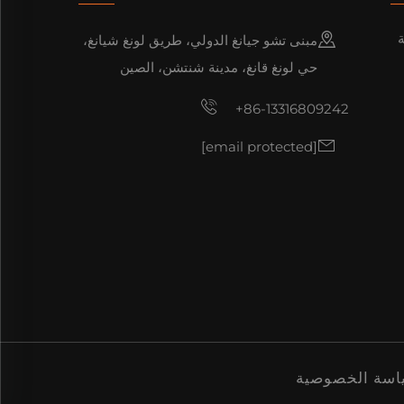
ة
مبنى تشو جيانغ الدولي، طريق لونغ شيانغ،
حي لونغ قانغ، مدينة شنتشن، الصين
+86-13316809242
[email protected]
اسة الخصوصية