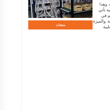
 وهذا
ة تأتي
م في
ة. والميزة
منتجات
بية