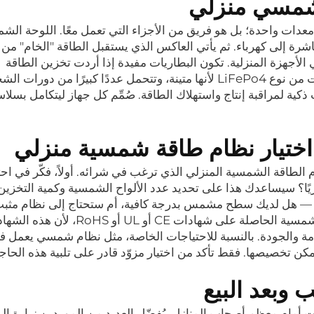
 شمسي منزلي
دات واحدة؛ بل هو فريق من الأجزاء التي تعمل معًا. اللوحة الش
رة إلى كهرباء. ثم يأتي العاكس الذي يستقبل الطاقة "الخام" من 
الأجهزة المنزلية. تكون البطاريات مفيدة إذا أردت تخزين الطاقة
لاستخدامها لاحقًا. تستخدم معظم الأنظمة بطاريات من نوع LiFePo4 لأنها متينة، وتتحمل عددًا كبيرًا م
ية لمراقبة إنتاج واستهلاك الطاقة. صُمِّم كل جهاز ليتكامل بسلا
اختيار نظام طاقة شمسية منزلي
 الطاقة الشمسية المنزلي الذي ترغب في شرائه. أولاً، فكّر في احت
يًا؟ سيساعدك هذا على تحديد عدد الألواح الشمسية وكمية التخزين 
مهمًا — هل لديك سطح مشمس بدرجة كافية، أم ستحتاج إلى نظام مثب
الأرض؟ الجودة مهمة. ضع في اعتبارك الأنظمة الشمسية الحاصلة على شهادات E
امة والجودة. بالنسبة للاحتياجات الخاصة، مثل نظام شمسي يعمل 
كن تخصيصها. فقط تأكد من اختيار مزوّد قادر على تلبية هذه الحاجة
ب وبعد البيع
أمام معظم أصحاب المنازل. يُفضّل العديد من الموردين زيارة المن