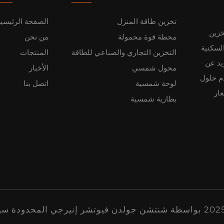
تخزين طاقة المنزل
الصفحة الرئيسي
خزين
محطة قوة محمولة
من نحن
LiFe للتطبيقات السكنية
التخزين التجاري والصناعي للطاقة
المنتجات
تنا التي تزيد عن
محول شمسي
الأخبار
ن 200 موظف، تقدم حلول
لوحة شمسية
اتصل بنا
ار
بطارية شمسية
سي