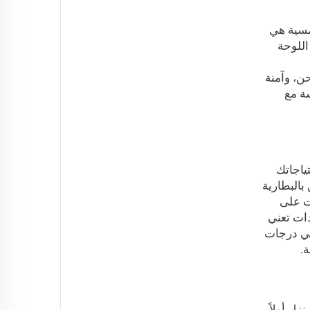
مسية هي
اللوحة
ن دورات الشحن، وآمنة
سة مع
ياجاتك
بالبطارية
ت على
C أو UL أو RoHS، لأن هذه الشهادات تعني
في درجات
.
زل أولاً