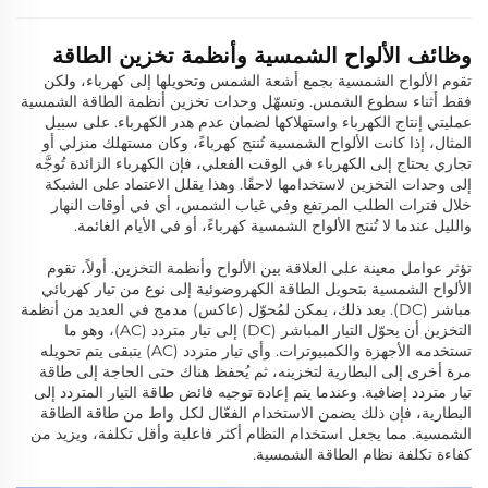
وظائف الألواح الشمسية وأنظمة تخزين الطاقة
تقوم الألواح الشمسية بجمع أشعة الشمس وتحويلها إلى كهرباء، ولكن
فقط أثناء سطوع الشمس. وتسهّل وحدات تخزين أنظمة الطاقة الشمسية
عمليتي إنتاج الكهرباء واستهلاكها لضمان عدم هدر الكهرباء. على سبيل
المثال، إذا كانت الألواح الشمسية تُنتج كهرباءً، وكان مستهلك منزلي أو
تجاري يحتاج إلى الكهرباء في الوقت الفعلي، فإن الكهرباء الزائدة تُوجَّه
إلى وحدات التخزين لاستخدامها لاحقًا. وهذا يقلل الاعتماد على الشبكة
خلال فترات الطلب المرتفع وفي غياب الشمس، أي في أوقات النهار
والليل عندما لا تُنتج الألواح الشمسية كهرباءً، أو في الأيام الغائمة.
تؤثر عوامل معينة على العلاقة بين الألواح وأنظمة التخزين. أولاً، تقوم
الألواح الشمسية بتحويل الطاقة الكهروضوئية إلى نوع من تيار كهربائي
مباشر (DC). بعد ذلك، يمكن لمُحوّل (عاكس) مدمج في العديد من أنظمة
التخزين أن يحوّل التيار المباشر (DC) إلى تيار متردد (AC)، وهو ما
تستخدمه الأجهزة والكمبيوترات. وأي تيار متردد (AC) يتبقى يتم تحويله
مرة أخرى إلى البطارية لتخزينه، ثم يُحفظ هناك حتى الحاجة إلى طاقة
تيار متردد إضافية. وعندما يتم إعادة توجيه فائض طاقة التيار المتردد إلى
البطارية، فإن ذلك يضمن الاستخدام الفعّال لكل واط من طاقة الطاقة
الشمسية. مما يجعل استخدام النظام أكثر فاعلية وأقل تكلفة، ويزيد من
كفاءة تكلفة نظام الطاقة الشمسية.