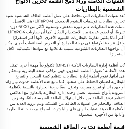
التقنيات الكامنة وراء دمج أنظمة تخزين الألواح
الشمسية بالبطاريات
تُعد تقنيات البطاريات التي تحافظ على عمل أنظمة الطاقة الشمسية تقنية
تخزين. بطاريات فوسفات الليثيوم الحديديك (LiFePO4) هي الأفضل.
تمتلك هذه البطاريات عمر دورة مدهش، وستدوم لأكثر من 6000 دورة
تقريبًا، أو لعقود عديدة من الاستخدام الفعّال. كما أن بطاريات LiFePO4
أكثر أمانًا بكثير مقارنةً بالبطاريات الليثيوم الأخرى، لأنها أكثر استقرارًا
وأقل عرضة للارتفاع في درجة الحرارة أو التعرض لمضاعفات أخرى يمكن
أن تواجهها البطاريات الليثيومية بسبب تفاعلاتها مع موادها الكيميائية الأقل
استقرارًا.
تُعد أنظمة إدارة البطاريات الذكية (BMSs) تكنولوجياً مهمة أخرى. تمثل
هذه الأنظمة "عقول" أنظمة التخزين: فهي تراقب صحة البطارية وتتحكم
في أدائها. تقوم أنظمة إدارة البطاريات بتنظيم كمية الشحن والتفريغ
للبطارية لضمان الحفاظ على صحتها. كما تمنع هذه الأنظمة حدوث تيار زائد
أو جهد زائد أو تفريغ مفرط، وتحوّل أيضًا درجة الحرارة. بالنسبة للأنظمة
المزودة بألواح شمسية، تعمل وحدة إدارة البطارية بالتعاون مع العاكس
لتنظيم تدفق الطاقة من خلال استهلاك الطاقة الشمسية ذاتيًا، وتخزين
الطاقة، والتحكم في استهلاك الطاقة من الشبكة. ويتم تزويد العديد من
الأنظمة الحديثة بتقنيات الواي فاي والبلوتوث للسماح برصد حالة البطارية
وأدائها من الأجهزة المحمولة.
قيمة أنظمة تخزين الطاقة الشمسية