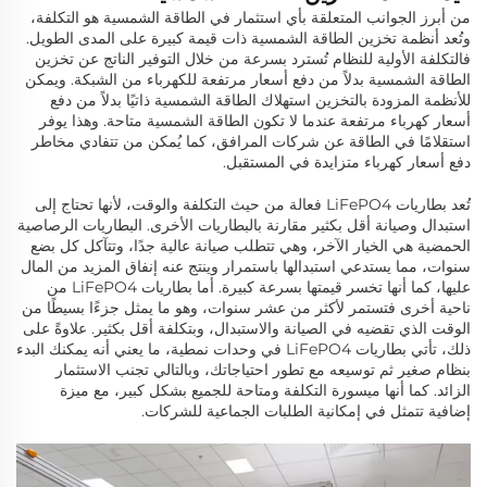
من أبرز الجوانب المتعلقة بأي استثمار في الطاقة الشمسية هو التكلفة،
وتُعد أنظمة تخزين الطاقة الشمسية ذات قيمة كبيرة على المدى الطويل.
فالتكلفة الأولية للنظام تُسترد بسرعة من خلال التوفير الناتج عن تخزين
الطاقة الشمسية بدلاً من دفع أسعار مرتفعة للكهرباء من الشبكة. ويمكن
للأنظمة المزودة بالتخزين استهلاك الطاقة الشمسية ذاتيًا بدلاً من دفع
أسعار كهرباء مرتفعة عندما لا تكون الطاقة الشمسية متاحة. وهذا يوفر
استقلامًا في الطاقة عن شركات المرافق، كما يُمكن من تتفادي مخاطر
دفع أسعار كهرباء متزايدة في المستقبل.
تُعد بطاريات LiFePO4 فعالة من حيث التكلفة والوقت، لأنها تحتاج إلى
استبدال وصيانة أقل بكثير مقارنة بالبطاريات الأخرى. البطاريات الرصاصية
الحمضية هي الخيار الآخر، وهي تتطلب صيانة عالية جدًا، وتتآكل كل بضع
سنوات، مما يستدعي استبدالها باستمرار وينتج عنه إنفاق المزيد من المال
عليها، كما أنها تخسر قيمتها بسرعة كبيرة. أما بطاريات LiFePO4 من
ناحية أخرى فتستمر لأكثر من عشر سنوات، وهو ما يمثل جزءًا بسيطًا من
الوقت الذي تقضيه في الصيانة والاستبدال، وبتكلفة أقل بكثير. علاوةً على
ذلك، تأتي بطاريات LiFePO4 في وحدات نمطية، ما يعني أنه يمكنك البدء
بنظام صغير ثم توسيعه مع تطور احتياجاتك، وبالتالي تجنب الاستثمار
الزائد. كما أنها ميسورة التكلفة ومتاحة للجميع بشكل كبير، مع ميزة
إضافية تتمثل في إمكانية الطلبات الجماعية للشركات.