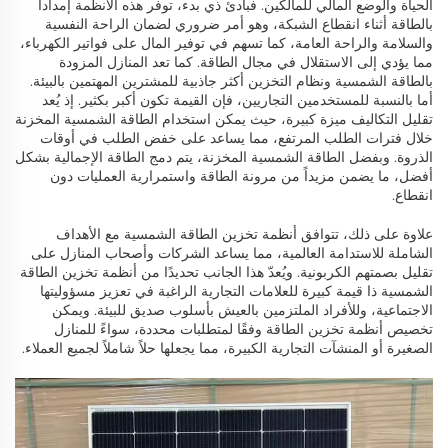
الحياة والوضع المالي للمالكين. فبادئ ذي بدء، توفر هذه الأنظمة إمداداً
بالطاقة أثناء انقطاع الشبكة، وهو أمر ضروري لضمان الراحة النفسية
والسلامة والراحة العامة، كما تسهم في توفير المال على فواتير الكهرباء،
مما يؤدي إلى الاستقلال في مجال الطاقة. كما تعد المنازل المزودة
بالطاقة الشمسية ونظام التخزين أكثر جاذبية للمشترين المهتمين بالبيئة.
أما بالنسبة للمستخدمين التجاريين، فإن القيمة تكون أكبر بكثير. إذ يُعد
تقليل التكاليف ميزة كبيرة، حيث يمكن استخدام الطاقة الشمسية المخزنة
خلال فترات الطلب المرتفع، مما يساعد على خفض الطلب في أوقات
الذروة. وبفضل الطاقة الشمسية المخزنة، يتم دمج الطاقة الإجمالية بشكل
أفضل، ما يضمن مزيداً من مرونة الطاقة واستمرارية العمليات دون
انقطاع.
علاوة على ذلك، تتوافق أنظمة تخزين الطاقة الشمسية مع الأهداف
الشاملة للاستدامة العالمية، مما يساعد الشركات وأصحاب المنازل على
تقليل بصمتهم الكربونية. ويُعدّ هذا الجانب تحديدًا من أنظمة تخزين الطاقة
الشمسية ذا قيمة كبيرة للعلامات التجارية الراغبة في تعزيز مسؤوليتها
الاجتماعية، وللأفراد الملتزمين بالعيش بأسلوب صديق للبيئة. ويمكن
تخصيص أنظمة تخزين الطاقة وفقًا لمتطلبات محددة، سواءً للمنازل
الصغيرة أو المنشآت التجارية الكبيرة، مما يجعلها حلاً شاملاً لجميع العملاء.