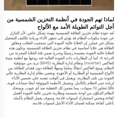
لماذا تهم الجودة في أنظمة التخزين الشمسية من
أجل التوائم الطويلة الأمد مع الألواح
تُعد جودة نظام تخزين الطاقة الشمسية مهمة بشكل خاص، لأن التنازل
عن جودة مكونات النظام قد يؤدي إلى تدهور الأداء وزيادة تكاليف التشغيل
بشكل غير عملي. إن الخلايا عالية الجودة التي تستجيب للطلب وتطلق
الطاقة هي خلايا أساسية في نظام تخزين الطاقة الشمسية. وتكون هذه
الخلايا عالية الجودة معتمدة رسميًا وتندرج ضمن فئة الخلايا المخزنة من
الدرجة A. كما أن البطاريات ذات الجودة العالية عند زوجها مع أنظمة متينة
للعاكس (Inverter) ونظام إدارة البطارية (BMS) تزيد من موثوقية
النظام. ويتيح العاكس انتقالًا سلسًا وسهلًا للطاقة دون فقدان للطاقة من
الألواح الشمسية أو البطارية أو الأجهزة. ويحمي نظام إدارة البطارية عالي
الجودة من تلف البطارية، ويعمل في الوقت نفسه على تحسين الأداء
لزيادة عمر النظام بالكامل. وتشمل الأنظمة الموثوقة أيضًا ضمانات قوية،
غالبًا تتجاوز 10 سنوات، مما يضمن لك التغطية ضد أي عيوب. ويمنحك
النظام المكوّن من لوحة شمسية وبطارية تخزين عالية الجودة أفضل
كفاءة ويحمي استثمارك لسنوات قادمة. وسوف يعمل النظام بأكمله
بأعلى كفاءة ممكنة لضمان الأداء الأمثل لسنوات قادمة.