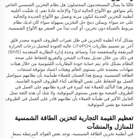
غالبًا ما يسأل المستخدمون المحتملون: هل نظام التخزين الشمسي الخاص
بكم متوافق مع الألواح الحالية لديّ؟ والإجابة عادةً نعم، إذ صُمِّنت أغلبية
أنظمة التخزين الحديثة لتكون مرنة وتعمل مع الألواح الجديدة والحالية
على حد سواء. ويمكن دمج حل التخزين بسهولة سواء كان لديك نظام
مربوط بالشبكة دون تخزين، أو كنت تبدأ من الصفر مع الألواح الشمسية.
يشكل أداء أنظمة التخزين في ظل تغيرات الظروف الجوية مصدر قلق
آخر. تم تصميم بطاريات LiFePO4 عالية الجودة لتتحمل درجات الحرارة
المرتفعة والمنخفضة جداً. وتساعد وحدة إدارة البطارية المتقدمة (BMS)
في ذلك من خلال تعديل معدلات الشحن والتفريغ للحفاظ على صحة
النظام بشكل عام. يتم حماية جودة البطاريات الليثيومية من خلال هيئات
شهادات معتمدة على مستوى العالم وهيئات اعتماد موثوقة لمنتجات
الطاقة الشمسية. ويمنح هذا الضمان للعملاء طمأنينة بأن نظامهم سيواصل
العمل مع الحفاظ على نفس الوظائف أثناء الظروف الجوية القاسية.
ويوفر هذا التأكيد للعملاء ثقة كبيرة في قدرة نظامهم على العمل في
الظروف الصعبة مع نفس مستوى الموثوقية. ولا شك أن هذه الثقة تمثل
العامل الأكبر في طمأنة العملاء بأن نظامهم قادر على العمل في الظروف
الصعبة مع نفس الموثوقية.
تعظيم القيمة التجارية لتخزين الطاقة الشمسية
للمنازل والمنشآت
في أنظمة تخزين الطاقة الشمسية، توجد بعض الفوائد المرتبطة بنمط