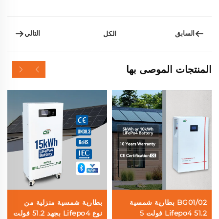
السابق
التالي
الكل
المنتجات الموصى بها
BG01/02 بطارية شمسية
بطارية شمسية منزلية من
Lifepo4 51.2 فولت 5
نوع Lifepo4 بجهد 51.2 فولت