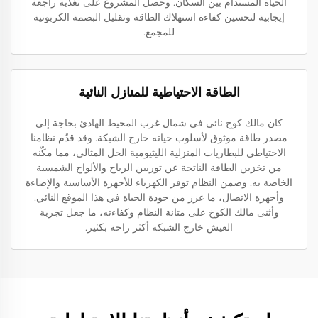
الحياة المستدام بين السكان. وحصل المشروع على تغذية راجعة
إيجابية لتحسين كفاءة استهلاك الطاقة وتقليل البصمة الكربونية
للمجمع.
الطاقة الاحتياطية للمنازل النائية
كان مالك كوخ نائي في شمال غرب المحيط الهادئ بحاجة إلى
مصدر طاقة موثوق لأسلوب حياته خارج الشبكة. وقد قدّم نظامنا
الاحتياطي للبطاريات المنزلية الليثيومية الحل المثالي، مما مكّنه
من تخزين الطاقة الناتجة عن توربين الرياح والألواح الشمسية
الخاصة به. وضمن النظام توفر الكهرباء للأجهزة الأساسية والإضاءة
وأجهزة الاتصال، ما عزز من جودة الحياة في هذا الموقع النائي.
وأثنى مالك الكوخ على متانة النظام وكفاءته، ما جعل تجربة
العيش خارج الشبكة أكثر راحة بكثير.