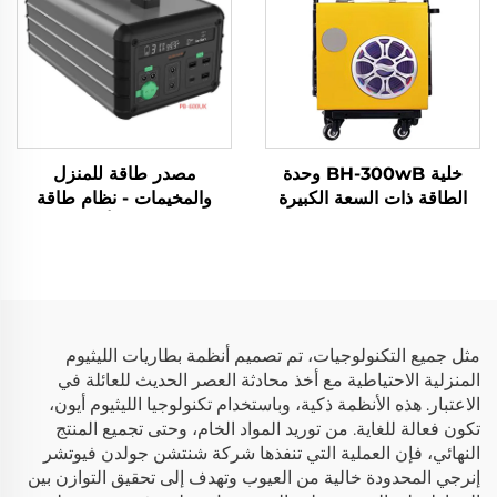
خلية BH-300wB وحدة
مصدر طاقة للمنزل
الطاقة ذات السعة الكبيرة
والمخيمات - نظام طاقة
400 واط ساعة بث مباشر
كهربائية في أي مكان
محطة طاقة محمولة بطارية
607Wh 14.6V لأفضل دعم
ليثيوم حديد فوسفات
احتياطي للطاقة
(LiFePO4) للاستخدام في
المخيمات الخارجية الاحتياطية
مثل جميع التكنولوجيات، تم تصميم أنظمة بطاريات الليثيوم
المنزلية الاحتياطية مع أخذ محادثة العصر الحديث للعائلة في
الاعتبار. هذه الأنظمة ذكية، وباستخدام تكنولوجيا الليثيوم أيون،
تكون فعالة للغاية. من توريد المواد الخام، وحتى تجميع المنتج
النهائي، فإن العملية التي تنفذها شركة شنتشن جولدن فيوتشر
إنرجي المحدودة خالية من العيوب وتهدف إلى تحقيق التوازن بين