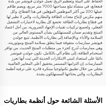
الحفاظ على البيئة وتعظيم الربح. تعمل جولدن فيوتشر من بلدة
فنغغانغ، في منشأة تبلغ مساحتها 7000 متر مربع، ويضم طاقم
عملها 200 من أكثر الموظفين المؤهلين في هذا القطاع، وكل
منهم مكرس لإنتاج معدات الطاقة والبطاريات، والتي لا نظير لها
في قطاع بطاريات الطاقة. تخضع كل بطارية لاختبارات التشغيل
الفعلي، ولجميع تركيبات تقنيات الإجهاد الضرورية، من أجل اعتماد
المنتج وتقديم ضمان للمستهلكين بشأن المستوى العالي من
السلامة والأداء. وبالإضافة إلى بطاريات الأنظمة، تتبع جولدن
فيوتشر ممارسات متفوقة فيما يتعلق بسلامة المنتج وموثوريته،
وهي ممارسات تُدرج كجزء من متطلبات المنتج الحديث. من توافر
استخدام الطاقة، إلى نظام آلي بالكامل، تكون جولدن فيوتشر
دائمًا على استعداد لتبني الابتكارات الحديثة التي ثبت أنها تعزز
الممارسات. إن التزامها المستمر بتحقيق أعلى المعايير العالمية
يتجلى من خلال تطبيق تكنولوجيا مبتكرة قادرة على ترقية أنظمة
البطاريات، والتي يحتاجها المستهلكون بشدة.
الأسئلة الشائعة حول أنظمة بطاريات