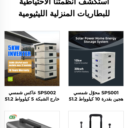
استكشف أنظمتنا الاحتياطية
للبطاريات المنزلية الليثيومية
SPS001 محوّل شمسي
SPS002 عاكس شمسي
هجين بقدرة 10 كيلوواط 51.2
خارج الشبكة 5 كيلوواط 51.2
فولت 30 كيلوواط ساعة
فولت 20 كيلوواط ساعة
بطارية ليثيوم حديد فوسفات
بطارية Lifepo4، نظام
(Lifepo4) نظام تخزين
تخزين بطارية الطاقة
طاقة منزلي
الشمسية للمنزل