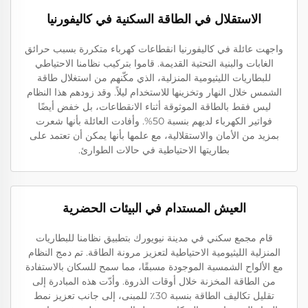
الاستقلال في الطاقة السكنية في كاليفورنيا
واجهت عائلة في كاليفورنيا انقطاعات كهرباء متكررة بسبب حرائق
الغابات والبنية التحتية القديمة. قاموا بتركيب نظامنا الاحتياطي
للبطاريات الليثيومية المنزلية، الذي مكّنهم من استغلال طاقة
الشمس خلال النهار وتخزينها للاستخدام ليلاً. وقد زودهم هذا النظام
ليس فقط بالطاقة الموثوقة أثناء الانقطاعات، بل خفض أيضًا
فواتير الكهرباء لديهم بنسبة 50%. وأفادت العائلة بأنها شعرت
بمزيد من الأمان والاستقلالية، مع علمها بأنها يمكن أن تعتمد على
بطاريتها الاحتياطية في حالات الطوارئ.
العيش المستدام في البيئات الحضرية
قام مجمع سكني في مدينة نيويورك بتطبيق نظامنا للبطاريات
المنزلية الليثيومية الاحتياطية لتعزيز مرونة الطاقة. تم دمج النظام
مع الألواح الشمسية الموجودة مسبقًا، مما سمح للسكان بالاستفادة
من الطاقة المخزنة خلال أوقات الذروة. وأدّت هذه المبادرة إلى
تقليل تكاليف الطاقة بنسبة 30٪ للمبنى، إلى جانب تعزيز نمط