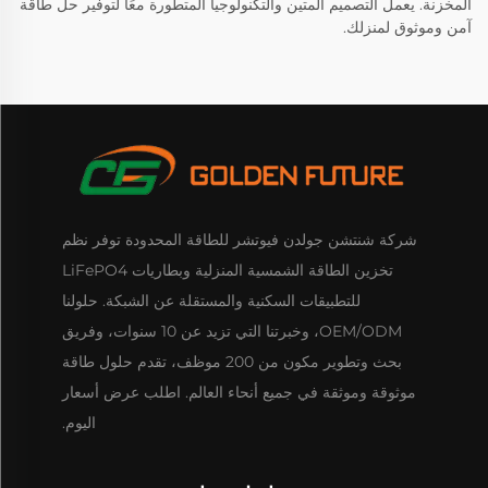
المخزنة. يعمل التصميم المتين والتكنولوجيا المتطورة معًا لتوفير حل طاقة
آمن وموثوق لمنزلك.
شركة شنتشن جولدن فيوتشر للطاقة المحدودة توفر نظم
تخزين الطاقة الشمسية المنزلية وبطاريات LiFePO4
للتطبيقات السكنية والمستقلة عن الشبكة. حلولنا
OEM/ODM، وخبرتنا التي تزيد عن 10 سنوات، وفريق
بحث وتطوير مكون من 200 موظف، تقدم حلول طاقة
موثوقة وموثقة في جميع أنحاء العالم. اطلب عرض أسعار
اليوم.