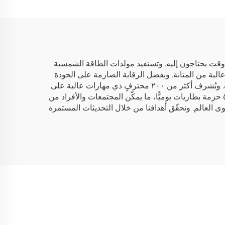
لطلق
الطوارئ بالطاقة
قت يحتاجون إليه. وتستفيد مولدات الطاقة الشمسية
الية من المتانة. وبفضل الرقابة الصارمة على الجودة
عبر عمليات الإنتاج المتطورة، فإن نواتجنا البيئية والاجتماعية وحوكمة الشركات (ESG) تلبّي الطلب العالمي الفوري عالي الجودة. ويُشرف أكثر من ٢٠٠ محترفٍ ذي مهارات عالية على
تشغيل معدات متقدمة في مرافقنا التي تبلغ مساحتها ٧٠٠٠ متر مربع والموجودة في بلدة فنغغانغ. وتستطيع مرافقنا إنتاج ٥٠٠٠١ حزمة بطاريات يوميًّا، ما يمكّن المجتمعات والأفراد من
 العالم. ونحقّق أهدافنا من خلال التحديثات المستمرة