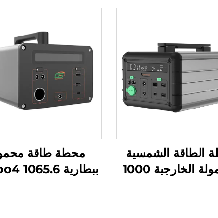
 الطاقة الشمسية
محطة طاقة محمو
المحمولة الخارجية 1000
ببطارية 4 1065.6
واط 230 فولت، بطارية
واط ساعة 
LiFePO4
محطة طاقة محمو
Lifepo4 للاستخ