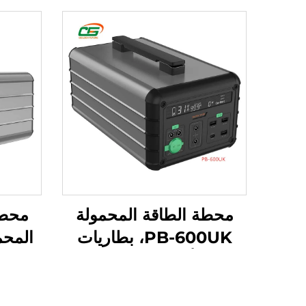
محطة الطاقة المحمولة
محطة
PB-600UK، بطاريات
ليثيوم أيون، مصادر طاقة
محمولة للسفر والمخيمات