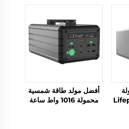
لة
أفضل مولد طاقة شمسية
Lifepo
محمولة 1016 واط ساعة
220 فولت،
14.6 فولت، الألواح
لة
الشمسية للمنزل
دام في
والاستخدام الخارجي لتزويد