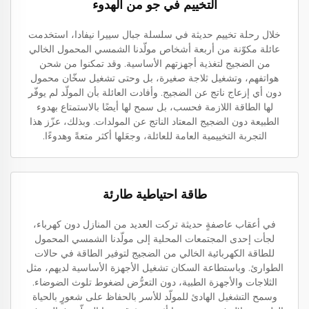
التخييم في جو من الهدوء
خلال رحلة تخييم حديثة في سلسلة جبال سييرا نيفادا، استخدمت
عائلة مكوّنة من أربعة أشخاص مولّدنا الشمسي المحمول الخالي
من الضجيج لتغذية أجهزتهم الأساسية. وقد تمكنوا من شحن
هواتفهم، وتشغيل ثلاجة صغيرة، بل وحتى تشغيل سخّان محمول
دون أي إزعاج ناتج عن الضجيج. وأفادت العائلة بأن المولّد لم يوفّر
لها الطاقة اللازمة فحسب، بل سمح لها أيضًا بالاستمتاع بهدوء
الطبيعة دون الضجيج المعتاد الناتج عن المولدات. وبذلك، عزّز هذا
التجربة التخييمية العامة للعائلة، وجعَلها أكثر متعةً وهدوءًا.
طاقة احتياطية طارئة
في أعقاب عاصفةٍ حديثة تركت العديد من المنازل دون كهرباء،
لجأت إحدى المجتمعات المحلية إلى مولّدنا الشمسي المحمول
للطاقة الكهربائية الخالي من الضجيج لتوفير الطاقة في حالات
الطوارئ. وباستطاعة السكان تشغيل الأجهزة الأساسية لديهم، مثل
الثلاجات والأجهزة الطبية، دون التعرُّض لضغوط تلوث الضوضاء.
وسمح التشغيل الهادئ للمولّد للأسر بالحفاظ على شعورٍ بالحياة