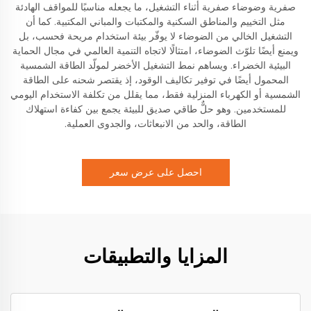
صفرية وضوضاء صفرية أثناء التشغيل، ما يجعله مناسبًا للمواقف الهادئة
مثل التخييم والمناطق السكنية والمكتبات والمباني المكتبية. كما أن
التشغيل الخالي من الضوضاء لا يوفّر بيئة استخدام مريحة فحسب، بل
ويمنع أيضًا تلوّث الضوضاء، امتثالًا لاتجاه التنمية العالمي في مجال الحماية
البيئية الخضراء. ويساهم نمط التشغيل الأخضر لمولّد الطاقة الشمسية
المحمول أيضًا في توفير تكاليف الوقود، إذ يقتصر شحنه على الطاقة
الشمسية أو الكهرباء المنزلية فقط، مما يقلل من تكلفة الاستخدام اليومي
للمستخدمين. وهو حلٌّ طاقي صديق للبيئة يجمع بين كفاءة استهلاك
الطاقة، والحد من الانبعاثات، والجدوى العملية.
احصل على عرض سعر
المزايا والتطبيقات