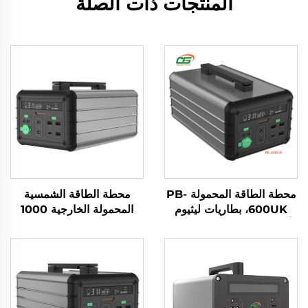
المنتجات ذات الصلة
محطة الطاقة المحمولة PB-
محطة الطاقة الشمسية
600UK، بطاريات ليثيوم
المحمولة الخارجية 1000
أيون، مصادر طاقة محمولة
واط 230 فولت، بطارية
للسفر والمخيمات
LiFePO4