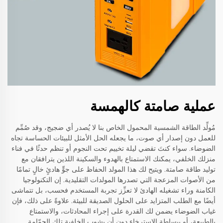
عملية صامتة كالهمسة
مُولِّد الطاقة الشمسية المحمول الخاص بنا لا يُصدر أي ضجيج، وقد صُمِّم
للعمل دون إصدار أي صوت، ما يجعله الحل الأمثل للبيئات الحساسة تجاه
الضوضاء. سواء كنتَ تقضي ليلة تخييم تحت النجوم أو تنظم حدثًا في فناء
منزلك الخلفي، يمكنك الاستمتاع بالهدوء والسكينة اللذين يترافقان مع
توليد طاقة صامتة. ويتيح لك هذا المولد الحفاظ على جوٍّ هادئٍ خالٍ تمامًا
من الأصوات المزعجة التي تصدرها المولدات التقليدية. إن التكنولوجيا
الكامنة وراء تشغيله الهادئ لا تعزِّز تجربة المستخدم فحسب، بل تتماشى
أيضًا مع الطلب المتزايد على الحلول الصديقة للبيئة. علاوةً على ذلك، فإن
غياب الضوضاء يضمن لك القدرة على إجراء المحادثات، والاستمتاع
بالطبيعة، أو ببساطة الاسترخاء دون أن يشوب الخلفية تلك الحمّامة