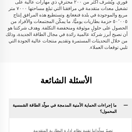
فوري. ويُشرف أكثر من ٢٠٠ محترفٍ ذي مهارات عالية على
تشغيل معدات متقدمة في مرافقنا التي تبلغ مساحتها ٧٠٠٠ متر
مربع والموجودة في بلدة فنغغانغ. وتستطيع هذه المرافق إنتاج
٥٠٬٠٠٥ حزمة بطاريات يوميًّا، ما يمكّن المجتمعات والأفراد من
الحصول على حلولٍ موثوقة ومنخفضة التكلفة. وهدف شركتنا هو
أن نصبح أبرز شركة عالمية رائدة في مجال الطاقة الجديدة، وذلك
من خلال التحديثات المستمرة وتقديم منتجات عالية الجودة التي
تلبي توقعات العملاء.
الأسئلة الشائعة
ما إجراءات الحماية الأمنية المدمجة في مولّد الطاقة الشمسية
المحمول؟
تضمّ مولّداتنا تقنية نظام إدارة البطارية المتقدمة