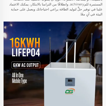
المستمرة للمachinery. وانطلاقًا من التزامنا بالابتكار، يمكنك الاعتماد
علينا في توفير حلٍّ لتوليد الطاقة يراعي احتياجاتك ويعمل على حماية
البيئة في آنٍ معًا.