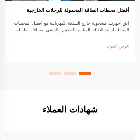
أفضل محطات الطاقة المحمولة للرحلات الخارجية
ابقِ أجهزتك مشحونة خارج الشبكة الكهربائية مع أفضل المحطات
المتنقلة لتوليد الطاقة المناسبة للتخييم والمشي لمسافات طويلة
وحياة الفان. اكتشف الميزات الرائدة والتوافق مع الطاقة الشمسية
والطرازات ذات العمر الطويل التي يثق بها محبو الأنشطة الخارجية.
عرض المزيد
ابحث عن الموديل المثالي لك اليوم.
شهادات العملاء