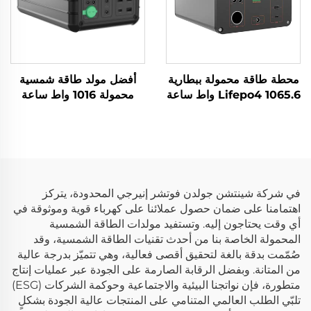
محطة طاقة محمولة ببطارية
أفضل مولد طاقة شمسية
Lifepo4 1065.6 واط ساعة
محمولة 1016 واط ساعة
220 فولت، محطة طاقة
14.6 فولت، الألواح الشمسية
محمولة Lifepo4 للاستخدام
للمنزل والاستخدام الخارجي
في التخييم في الهواء الطلق
لتزويد الطوارئ بالطاقة
وفي المنزل
في شركة شينتشن جولدن فوتشر إنيرجي المحدودة، يتركز
اهتمامنا على ضمان حصول عملائنا على كهرباء قوية وموثوقة في
أي وقت يحتاجون إليه. وتستفيد مولدات الطاقة الشمسية
المحمولة الخاصة بنا من أحدث تقنيات الطاقة الشمسية، وقد
صُمّمت بدقة بالغة لتحقيق أقصى فعالية، وهي تتميّز بدرجة عالية
من المتانة. وبفضل الرقابة الصارمة على الجودة عبر عمليات إنتاج
متطورة، فإن نواتجنا البيئية والاجتماعية وحوكمة الشركات (ESG)
تلبّي الطلب العالمي المتنامي على المنتجات عالية الجودة بشكلٍ