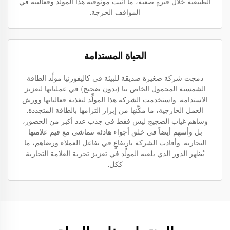
الطبيعية خلال فترةٍ صعبة، ما أثبت موثوقية هذا المولّد وفعاليته في
المواقف الحرجة.
الحياة المستدامة
دمجت شركة صغيرة صديقة للبيئة في كاليفورنيا مولِّد الطاقة
الشمسية المحمول الخاص بنا (بدون ضجيج) في عملياتها لتعزيز
الاستدامة. واستخدمت الشركة هذا المولِّد لتغذية فعالياتها وورش
العمل الخارجية، ما مكَّنها من إبراز التزامها بالطاقة المتجددة.
وساهم غياب الضجيج ليس فقط في جذب عدد أكبر من الحضور،
بل وأسهم أيضاً في خلق أجواء هادئة تتماشى مع قيم علامتها
التجارية. وأفادت الشركة بارتفاعٍ في تفاعل العملاء ورضاهم، ما
يُظهر الدور الذي يلعبه المولِّد في تعزيز تجربة العلامة التجارية
ككل.