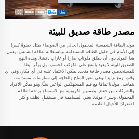
مصدر طاقة صديق للبيئة
مولد الطاقة الشمسية المحمول الخالي من الضوضاء يمثل خطوةً كبيرةً
إلى الأمام في حلول الطاقة المستدامة. وباستغلاله لطاقة الشمس، يعمل
هذا المولد دون أن يطلق ملوثاتٍ ضارةً أو غازاتٍ دفيئيةً. وهذه النهج
الصديق للبيئة لا يعود بالنفع على الكوكب فحسب، بل يوفّر أيضًا
للمستخدمين مصدر طاقة متجدد يمكن الاعتماد عليه في أي مكانٍ وفي أي
وقتٍ. ومع تزايد الوعي بتغير المناخ والحاجة إلى ممارسات مستدامة،
يتماشى مولدنا تمامًا مع قيم المستهلكين الواعين بيئيًّا. وهو يمكّن الأفراد
والشركات من خفض بصمتهم الكربونية مع الاستمتاع براحة الطاقة
المحمولة. وشراء مولدنا يعني المساهمة في مستقبلٍ أنظف وأكثر
اخضرارًا للأجيال القادمة.