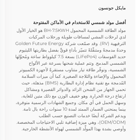
مايكل جونسون
أفضل مولد شمسي للاستخدام في الأماكن المفتوحة
مولد الطاقة الشمسية المحمول BH-7.5KWH هو الخيار الأول
لدي لرحلات المشي لمسافات طويلة ورحلات المركبات
الترفيهية (RV). وقد صمّعت شركة Golden Future Energy
وحدةً مدمجةً ومتنقِّلةً تتميّز بأداءٍ قويٍّ بفضل بطاريتها الليثيوم
حديد الفوسفات (LiFePo4) بسعة 7.5 كيلوواط ساعة ومُحوِّلها
الشمسي المدمج. وتتم عملية شحنها بسرعة عبر الألواح
الشمسية، وتوفّر طاقة تيار متناوب مستقرةً لأجهزة الكمبيوتر
المحمول والإضاءة والثلاجة الصغيرة. كما أن ميزات السلامة
المُدمجة مع تقنية نظام إدارة البطارية (BMS) مذهلة، حيث
تحمي الجهاز من الشحن الزائد والدوائر القصيرة ومشاكل
ارتفاع درجة الحرارة. وهو خفيف الوزن مع ذلك متين للغاية،
وسهل الحمل في أي مكان. وجميع الشهادات الرسمية متوفرة،
بينما يمنحني الضمان الممتد لمدة 10 سنوات راحة بال تامة.
ويدعم الشركة أيضًا خدمات التصنيع حسب الطلب
(OEM/ODM)، وهي ميزة إضافية تلبي الاحتياجات المخصصة.
وأوصي بشدة بهذا المولِّد الشمسي لهواة الأنشطة الخارجية.