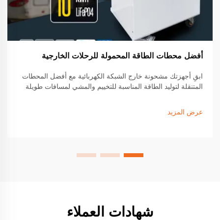
أفضل محطات الطاقة المحمولة للرحلات الخارجية
ابقِ أجهزتك مشحونة خارج الشبكة الكهربائية مع أفضل المحطات
المتنقلة لتوليد الطاقة المناسبة للتخييم والمشي لمسافات طويلة
وحياة الفان. اكتشف الميزات الرائدة والتوافق مع الطاقة الشمسية
والطرازات ذات العمر الطويل التي يثق بها محبو الأنشطة الخارجية.
عرض المزيد
ابحث عن الموديل المثالي لك اليوم.
شهادات العملاء