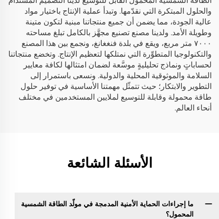
الطاقة الشمسية المحمول القابل للتوسيع لدينا التصميم المستدام
والحلول المبتكرة التي نقدّمها. وتبدأ عملية الإنتاج باختيار مواد
عالية الجودة، مما يضمن أن جميع منتجاتنا مبنية لتكون متينة
وطويلة الأمد. ولدينا مصنع تصنيع مجهَّز بالكامل تبلغ مساحته
٧٠٠٠ متر مربع، ويقع في بلدة فنغغانغ، ونجمع بين هذا المصنع
والتكنولوجيا المتطوِّرة التي نمتلكها لتعظيم الإنتاج. وتخضع منتجاتنا
لحساباتٍ ونماذج تحليليةٍ موسَّعة لضمان امتثالها لكافة معايير
السلامة والموثوقية المحلية والدولية. ونسعى باستمرار إلى
التطوير والابتكار؛ حيث تتمثّل مهمتنا الأساسية في توفير حلول
طاقة محمولة وقابلة للتوسيع لملايين المستخدمين في مختلف
أنحاء العالم.
الأسئلة الشائعة
ما إجراءات الحماية الأمنية المدمجة في مولّد الطاقة الشمسية
المحمول؟