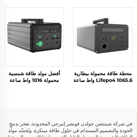
أيون، مصادر طاقة محمولة
واط 230 فولت، بطارية
للسفر والمخيمات
LiFePO4
محطة طاقة محمولة ببطارية
أفضل مولد طاقة شمسية
Lifepo4 1065.6 واط ساعة
محمولة 1016 واط ساعة
220 فولت، محطة طاقة
14.6 فولت، الألواح الشمسية
محمولة Lifepo4 للاستخدام
للمنزل والاستخدام الخارجي
في التخييم في الهواء الطلق
لتزويد الطوارئ بالطاقة
وفي المنزل
في شركة شينتشن جولدن فوتشر إنيرجي المحدودة، نفخر بدمج
الجودة والتصميم المستدام في حلول طاقة مبتكرة. ويُجسِّد مولِّد