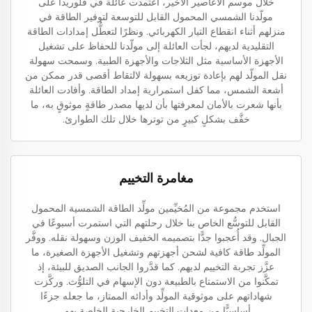
خلال موسم الأعاصير الأخير، اعتمدت عائلة في فلوريدا على
مولّدنا الشمسي المحمول القابل للتوسعة لتوفير الطاقة في
منزلهم أثناء انقطاع التيار الكهربائي. ونظرًا لتعطُّل إمدادات الطاقة
التقليدية لديهم، لجأت العائلة إلى مولّدنا للحفاظ على تشغيل
الأجهزة الأساسية مثل الثلاجات والأجهزة الطبية. وسمحت سهولة
نقل المولّد لهم بإعادة توزيعه بسهولة لالتقاط أقصى قدر ممكن من
أشعة الشمس، مما كفل استمرارية إمداد الطاقة. وأفادت العائلة
بأنها شعرت بالأمان لمعرفتها بأن لديها مصدر طاقةٍ موثوقٍ به، ما
خفَّف بشكلٍ كبيرٍ من توترها خلال تلك الطوارئ.
مغامرة التخييم
استخدم مجموعة من المُخيِّمين مولِّد الطاقة الشمسية المحمول
القابل للتوسُّع الخاص بنا خلال رحلتهم التي استمرت أسبوعًا في
الجبال. وقد أُعجبوا جدًّا بتصميمه الخفيف الوزن وسهولة نقله. ووفَّر
المولِّد طاقة كافية لشحن أجهزتهم وتشغيل الأجهزة الصغيرة، ما
عزَّز تجربة التخييم لديهم. كما قدَّروا الجانب الصديق للبيئة، إذ
تمكَّنوا من الاستمتاع بالطبيعة دون الإسهام في التلوُّث. وركَّزت
شهاداتهم على موثوقية المولِّد وأدائه الممتاز، ما جعله جزءًا
أساسيًّا من معدات التخييم الخارجية الخاصة بهم.