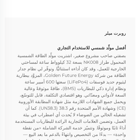
روبرت ميلر
أفضل مولّد شمسي للاستخدام التجاري
بصفتي صاحب مشروع صغير، اشتريت مولّد الطاقة الشمسية
المحمول طراز NK008 بسعة 32 كيلوواط ساعة لمساحتي
الخارجية للعمل، وقد كان أداءه استثنائيًّا. وتوفّر لي نظام جدار
الطاقة من شركة Golden Future Energy، المزوَّد ببطارية
ليثيوم حديد فوسفات (LiFePo4) سعتها 600 أمبير ساعة
ونظام إدارة ذكي للبطاريات (BMS)، طاقةً موثوقةً وعالية
السعة لأدواتي ومعدّاتي. وهو اقتصادي التكلفة، قابل للتوسّع،
ويحمل جميع الشهادات اللازمة مثل شهادة المطابقة الأوروبية
(CE) وشهادة الأمم المتحدة رقم 38.3 (UN38.3). كما أن
تشغيله الخالي من الضوضاء لا يُحدث أي اضطراب في بيئة
العمل، وتضمن العلامات التجارية الرائدة للبطاريات المستخدمة
أداءً ثابتًا وموثوقًا. وتتميّز خدمة الشركة الشاملة «من نقطة
واحدة» — بدءًا من التخصيص وانتهاءً بالدعم ما بعد البيع —