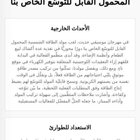
المحمول القابل للتوسّع الخاص بنا
الأحداث الخارجية
في مهرجان موسيقي حديث، لعب مولد الطاقة الشمسية المحمول
القابل للتوسّع الخاص بنا دورًا محوريًّا في تغذية عدة أكشاك لبيع
الطعام وأنظمة الإضاءة. وقد أبدى منظّمو الفعالية في البداية
قلقهم إزاء التعقيدات اللوجستية المتعلقة بتوفير الكهرباء في موقع
ناءٍ. ومع ذلك، وبفضل مولدنا، تمكّنوا من تركيب مصدر طاقةٍ
موثوقٍ يلبّي احتياجاتهم من الطاقة فعلاً، بل ويقلّل في الوقت
نفسه من بصمتهم الكربونية. وسمح قابليّة المولد للتوسّع لهم بضبط
إنتاج الطاقة وفق المتطلبات الفعلية اللحظية، ما بيّن تنوّعه
وكفاءته. وأشارت ملاحظات المنظّمين إلى سهولة تركيب المولد
وأداءه الممتاز، ما جعله الحلَّ المفضّل للفعاليات المستقبلية.
الاستعداد للطوارئ