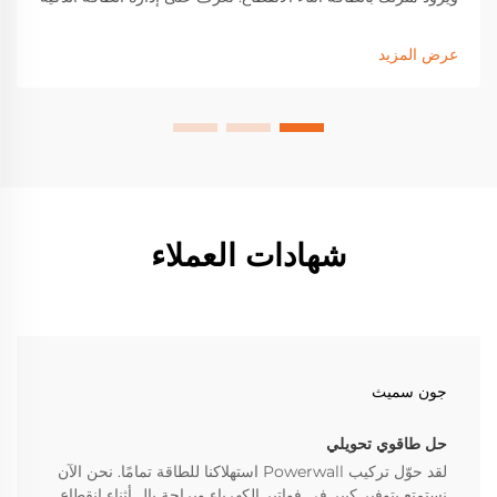
والقابلية للتوسيع والمزايا المتعلقة بخفض التكاليف. احصل على
الدليل الكامل الآن.
عرض المزيد
شهادات العملاء
جون سميث
حل طاقوي تحويلي
لقد حوّل تركيب Powerwall استهلاكنا للطاقة تمامًا. نحن الآن
نستمتع بتوفير كبير في فواتير الكهرباء وبراحة بال أثناء انقطاع