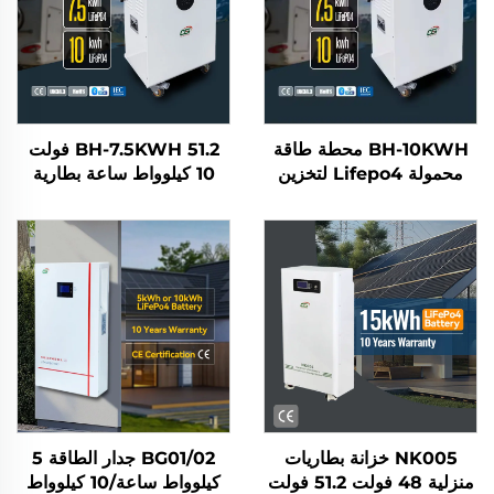
BH-10KWH محطة طاقة
BH-7.5KWH 51.2 فولت
محمولة Lifepo4 لتخزين
10 كيلوواط ساعة بطارية
الطاقة المنزلية والأنشطة
شمسية منزلية متكاملة
الخارجية مع إخراج طاقة تيار
Lifepo4 لتخزين الطاقة في
متردد 5 كيلوواط
المنازل محطة طاقة محمولة
للتطبيقات السكنية
NK005 خزانة بطاريات
BG01/02 جدار الطاقة 5
منزلية 48 فولت 51.2 فولت
كيلوواط ساعة/10 كيلوواط