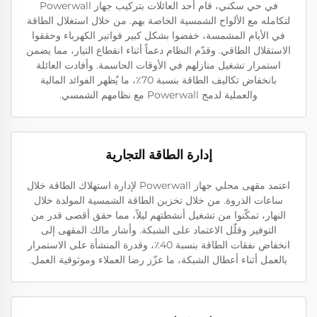
في حي سكني، قام أحد العائلات بتركيب جهاز Powerwall
لتكامله مع الألواح الشمسية الخاصة بهم. من خلال استغلال الطاقة
في الأيام المشمسة، خفضوا بشكل كبير فواتير الكهرباء وحققوا
الاستقلال الطاقي. وقدّم النظام دعماً أثناء انقطاع التيار، مما يضمن
استمرار تشغيل منازلهم في الأوقات الحاسمة. وأفادت العائلة
بانخفاض تكاليف الطاقة بنسبة 70٪، ما يُظهر الفوائد المالية
والعملية لدمج Powerwall مع نظامهم الشمسي.
إدارة الطاقة التجارية
اعتمد مقهى محلي جهاز Powerwall لإدارة استهلاك الطاقة خلال
ساعات الذروة. من خلال تخزين الطاقة الشمسية المولدة خلال
النهار، تمكّنوا من تشغيل أنشطتهم ليلاً، مما حقق أقصى قدر من
التوفير وقلّل الاعتماد على الشبكة. وأشار مالك المقهى إلى
انخفاض نفقات الطاقة بنسبة 40٪، وقدرة المنشأة على الاستمرار
بالعمل أثناء أعطال الشبكة، ما عزّز رضا العملاء وموثوقية العمل.