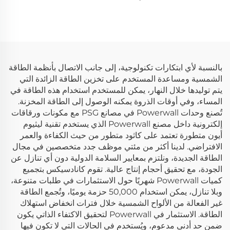
15 كيلوواط ساعة 300 أمبير
ساعة بطارية ليثيوم حديد
ساعة بطارية ليثيوم حديد
فوسفات (Lifepo4) للطاقة
فوسفات (LiFePO4) لنظام
الشمسية 100 أمبير
الطاقة الشمسية المستقل مع
ساعة/200 أمبير ساعة نظام
نظام إدارة البطارية (BMS)
تخزين الطاقة المنزلي
بالنسبة لأي ابتكارات تكنولوجية، إلى جانب الاتصال بأنظمة الطاقة
الشمسية ومساعدة المستخدم على تخزين الطاقة الزائدة التي
يتم توليدها خلال النهار، يمكن للمستخدم استخدام هذه الطاقة في
المساء، وفي أوقات الذروة يمكنه الوصول إلى الطاقة المخزنة.
تُصنع وحدات Powerwall في مصانع PSG مع مكونات ورقاقات
إلكترونية داخل مصنع Powerwall الذي يستخدم تقنية ليثيوم
أيون متطورة تعتمد على كاثود متطور من حيث الكفاءة والعمر
الافتراضي. لدينا أكثر من مئتي موظف جدد متخصصين في مجال
الطاقة الجديدة، ونلتزم بمعايير السلامة الدولية دون أي تنازل عن
الجودة، مع تحقيق أحجام إنتاج عالية. تقوم كانادسيكس بتجميع
كميات Powerwall شهريًا حول الاستثمارات في طلبات متنوعة،
وبلا تنازل، يمكن استخدام 50,000 حزمة يوميًا، وتُجمع الطاقة
غير الفعالة من الألواح الشمسية خلال فترات انخفاض استهلاك
الطاقة. الاستثمار في Powerwall لتحقيق الاكتفاء الذاتي يكون
ضمن حد أدنى مدعوم، ويُستخدم في الحالات التي لا تكون فيها