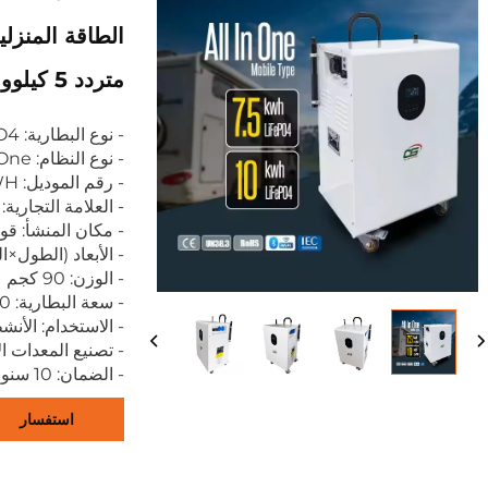
الطاقة المنزلي
متردد 5 كيلوواط
- نوع البطارية: LiFePO4
- نوع النظام: All in One
- رقم الموديل: BH-10KWH
- العلامة التجارية: Golden Future
- مكان المنشأ: قو
- الأبعاد (الطول×العرض×ال
- الوزن: 90 كجم
- سعة البطارية: 10000 واط ساعة
- الاستخدام: الأنش
- تصنيع المعدات ا
- الضمان: 10 سنوات
استفسار