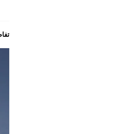
تفاص
وحد