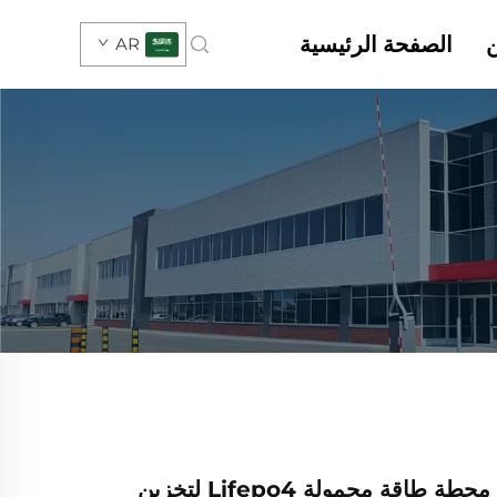
الصفحة الرئيسية
AR
BH-10KWH محطة طاقة محمولة Lifepo4 لتخزين