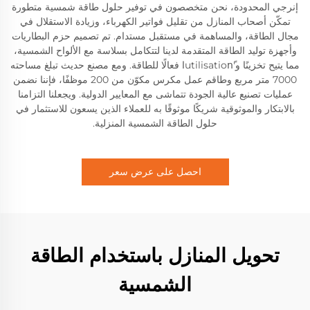
إنرجي المحدودة، نحن متخصصون في توفير حلول طاقة شمسية متطورة
تمكّن أصحاب المنازل من تقليل فواتير الكهرباء، وزيادة الاستقلال في
مجال الطاقة، والمساهمة في مستقبل مستدام. تم تصميم حزم البطاريات
وأجهزة توليد الطاقة المتقدمة لدينا لتتكامل بسلاسة مع الألواح الشمسية،
مما يتيح تخزينًا و'utilisationًا فعالًا للطاقة. ومع مصنع حديث تبلغ مساحته
7000 متر مربع وطاقم عمل مكرس مكوّن من 200 موظفًا، فإننا نضمن
عمليات تصنيع عالية الجودة تتماشى مع المعايير الدولية. ويجعلنا التزامنا
بالابتكار والموثوقية شريكًا موثوقًا به للعملاء الذين يسعون للاستثمار في
حلول الطاقة الشمسية المنزلية.
احصل على عرض سعر
تحويل المنازل باستخدام الطاقة
الشمسية