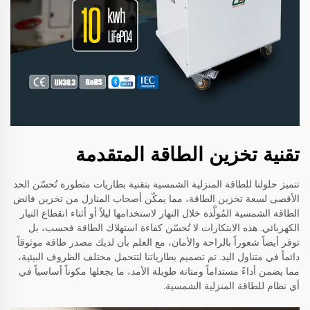
تقنية تخزين الطاقة المتقدمة
تتميز حلولنا للطاقة المنزلية الشمسية بتقنية بطاريات متطورة تُحسّن الحد
الأقصى لسعة تخزين الطاقة، مما يمكّن أصحاب المنازل من تخزين فائض
الطاقة الشمسية المُولَّدة خلال النهار لاستخدامها ليلاً أو أثناء انقطاع التيار
الكهربائي. هذه الابتكارات لا تُحسّن كفاءة استهلاك الطاقة فحسب، بل
توفر أيضاً شعوراً بالراحة والأمان، مع العلم بأن لديك مصدر طاقة موثوقاً
دائماً في متناول اليد. تم تصميم بطارياتنا لتتحمل مختلف الظروف البيئية،
مما يضمن أداءً مستداماً ومتانة طويلة الأمد، ما يجعلها مكوناً أساسياً في
أي نظام للطاقة المنزلية الشمسية.