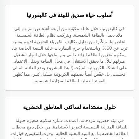
أسلوب حياة صديق للبيئة في كاليفورنيا
في كاليفورنيا، حوّل عائلة مكوّنة من أربعة أشخاص منزلهم إلى
ملاذ يعمل بالطاقة الشمسية. وبتركيب نظام الطاقة الشمسية
الخاص بنا، تمكّنوا من تقليل تكاليف الكهرباء الشهرية لديهم بنسبة
تزيد عن 60%. وباستخدام حزم البطاريات عالية السعة الخاصة بنا،
يمكنهم تخزين الطاقة الزائدة التي يتم إنتاجها خلال النهار لتشغيل
منزلهم ليلاً، ما يحقق الاستقلال في مجال الطاقة ويقلل الاعتماد
على الشبكة الكهربائية. لم يُحسِّ هذا المشروع وضع العائلة المالي
فحسب، بل خفّض أيضاً بصمتهم الكربونية بشكل كبير، مما يُظهر
الفوائد العملية للطاقة المنزلية الشمسية.
حلول مستدامة لساكني المناطق الحضرية
في بيئة حضرية مزدحمة، اعتمدت عمارة سكنية صغيرة حلولنا
للطاقة المنزلية الشمسية لتعزيز الاستدامة. من خلال دمج محطات
الطاقة الخاصة بنا مع البنية التحتية الحالية، وفرت للمقيمين خيارات