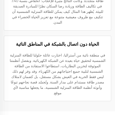
طاقة متجددة. وكانت النتائج مثيرة للإعجاب: انخفاض بنسبة 40٪
في تكاليف الطاقة وزيادة رضا السكان نظرًا للمبادرة الصديقة
للبيئة. يُظهر هذا المثال كيف يمكن للطاقة المنزلية الشمسية أن
تتكيف مع ظروف معيشية متنوعة مع تعزيز الحياة الخضراء في
المدن.
الحياة دون اتصال بالشبكة في المناطق النائية
في منطقة نائية من أستراليا، اختارت عائلة حلولنا للطاقة المنزلية
الشمسية لتحقيق حياة بعيدة عن الشبكة الكهربائية. وبفضل أنظمتنا
الموثوقة لتخزين البطاريات، استطاعوا الاستفادة من الطاقة
الشمسية لتلبية جميع احتياجاتهم من الكهرباء. وقد وفر لهم ذلك
ليس فقط الحرية في العيش بشكل مستقل، بل كضمان لامتلاك
مصدر طاقة مستدام على مدار السنة. وتُجسّد قصة نجاحهم تنوعًا
وأنوثة أنظمة الطاقة المنزلية الشمسية، ما يجعلها مناسبة لأي
موقع.