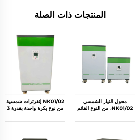
المنتجات ذات الصلة
محول التيار الشمسي
NK01/02 إنفرترات شمسية
NK01/02، من النوع القائم
من نوع بكرة واحدة بقدرة 3
على الأرض بقدرة 3
كيلوواط/5 كيلوواط، خلية
كيلوواط/5 كيلوواط، مع
Lifepo4 بسعة 5 كيلوواط
بطارية Lifepo4 بجهد 51.2
ساعة/10 كيلوواط ساعة،
فولت وبسعة 5 كيلوواط
نظام تخزين طاقة للمنزل