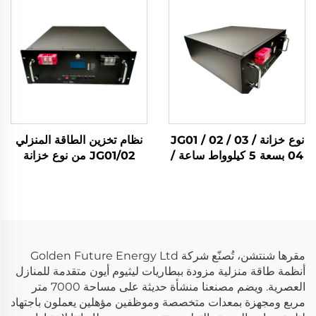
بطارية Lifepo4 بجهد 51.2
ساعة/10 كيلوواط ساعة،
فولت وبسعة 5 كيلوواط
نظام تخزين طاقة للمنزل
ساعة/10 كيلوواط ساعة،
بالطاقة الشمسية
لنظام تخزين الطاقة المنزلي
بالطاقة الشمسية
نوع خزانة JG01 / 02 / 03 /
نظام تخزين الطاقة المنزلي
04 بسعة 5 كيلوواط ساعة /
JG01/02 من نوع خزانة
10 كيلوواط ساعة / 14
بسعة 5 كيلوواط ساعة/10
كيلوواط ساعة / 15 كيلوواط
كيلوواط ساعة بطارية ليثيوم
ساعة، بطارية شمسية من
حديد فوسفات (Lifepo4)
نوع Lifepo4 لنظام تخزين
للطاقة الشمسية
الطاقة المنزلي
مقرها شنتشن، تُصنّع شركة Golden Future Energy Ltd
أنظمة طاقة منزلية مزودة ببطاريات ليثيوم أيون متقدمة للمنازل
العصرية. ويضم مصنعنا منشأة حديثة على مساحة 7000 متر
مربع ومجهزة بمعدات متخصصة وموظفين مؤهلين يعملون باجتهاد