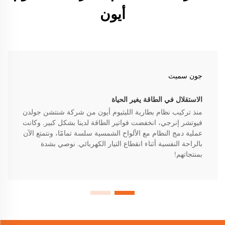
أيون
جون سميث
الاستقلال في الطاقة يغير الحياة
منذ تركيب نظام بطارية الليثيوم أيون من شركة شنتشن جولدن
فيوتشر إنرجي، انخفضت فواتير الطاقة لدينا بشكل كبير. وكانت
عملية دمج النظام مع الألواح الشمسية سلسة تمامًا، ونتمتع الآن
بالراحة النفسية أثناء انقطاع التيار الكهربائي. نوصي بشدة
بمنتجاتهم!