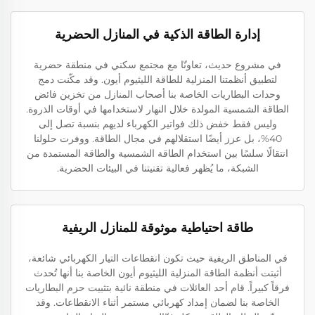
إدارة الطاقة الذكية في المنازل الحضرية
في مشروع حديث، تعاونّا مع مجتمع سكني في منطقة حضرية
لتطبيق أنظمتنا المنزلية للطاقة الليثيوم أيون. وقد مكّنت دمج
وحدات البطاريات الخاصة بنا أصحاب المنازل من تخزين فائض
الطاقة الشمسية المولدة خلال النهار لاستخدامها في أوقات الذروة.
وليس فقط خفض ذلك فواتير الكهرباء لديهم بنسبة تصل إلى
40%، بل عزز أيضًا استقلالهم في مجال الطاقة. ووفرت حلولنا
انتقالًا سلسًا بين استخدام الطاقة الشمسية والطاقة المستمدة من
الشبكة، ما يُظهر فعالية تقنيتنا في البيئات الحضرية.
طاقة احتياطية موثوقة للمنازل الريفية
في المناطق الريفية حيث تكون انقطاعات التيار الكهربائي شائعة،
أثبتت أنظمة الطاقة المنزلية الليثيوم أيون الخاصة بنا أنها تُحدث
فرقاً كبيراً. قام أحد العائلات في منطقة نائية بتثبيت حزم البطاريات
الخاصة بنا لضمان إمداد كهربائي مستمر أثناء الانقطاعات. وقد