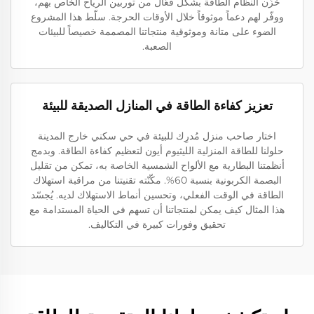
خزّن النظام الطاقة بشكل فعّال من توربين الرياح الخاص بهم،
ووفّر لهم دعماً موثوقاً خلال الأوقات الحرجة. سلّط هذا المشروع
الضوء على متانة وموثوقية منتجاتنا المصممة خصيصاً للبيئات
الصعبة.
تعزيز كفاءة الطاقة في المنازل الصديقة للبيئة
اختار صاحب منزل مُدرِك للبيئة في حي سكني خارج المدينة
حلولنا للطاقة المنزلية الليثيوم أيون لتعظيم كفاءة الطاقة. وبدمج
أنظمتنا البطارية مع الألواح الشمسية الخاصة به، تمكن من تقليل
البصمة الكربونية بنسبة 60%. مكّنّته تقنيتنا من مراقبة استهلاك
الطاقة في الوقت الفعلي، وتحسين أنماط الاستهلاك لديه. يُجسّد
هذا المثال كيف يمكن لمنتجاتنا أن تسهم في الحياة المستدامة مع
تحقيق وفورات كبيرة في التكاليف.