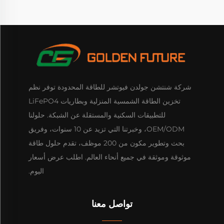
شركة شنتشن جولدن فيوتشر للطاقة المحدودة توفر نظم
تخزين الطاقة الشمسية المنزلية وبطاريات LiFePO4
للتطبيقات السكنية والمستقلة عن الشبكة. حلولنا
OEM/ODM، وخبرتنا التي تزيد عن 10 سنوات، وفريق
بحث وتطوير مكون من 200 موظف، تقدم حلول طاقة
موثوقة وموثقة في جميع أنحاء العالم. اطلب عرض أسعار
اليوم.
تواصل معنا