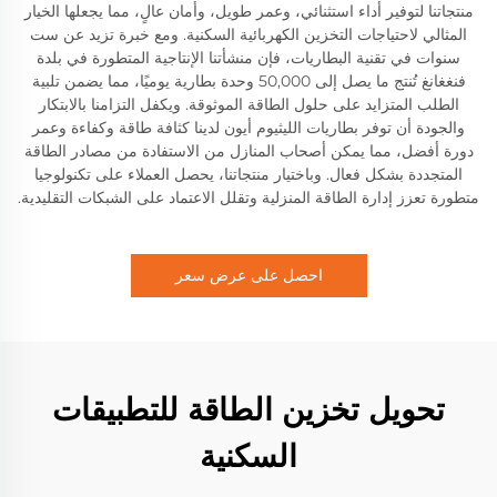
منتجاتنا لتوفير أداء استثنائي، وعمر طويل، وأمان عالٍ، مما يجعلها الخيار
المثالي لاحتياجات التخزين الكهربائية السكنية. ومع خبرة تزيد عن ست
سنوات في تقنية البطاريات، فإن منشأتنا الإنتاجية المتطورة في بلدة
فنغغانغ تُنتج ما يصل إلى 50,000 وحدة بطارية يوميًا، مما يضمن تلبية
الطلب المتزايد على حلول الطاقة الموثوقة. ويكفل التزامنا بالابتكار
والجودة أن توفر بطاريات الليثيوم أيون لدينا كثافة طاقة وكفاءة وعمر
دورة أفضل، مما يمكن أصحاب المنازل من الاستفادة من مصادر الطاقة
المتجددة بشكل فعال. وباختيار منتجاتنا، يحصل العملاء على تكنولوجيا
متطورة تعزز إدارة الطاقة المنزلية وتقلل الاعتماد على الشبكات التقليدية.
احصل على عرض سعر
تحويل تخزين الطاقة للتطبيقات
السكنية