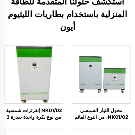
استكشف حلولنا المتقدمة للطاقة
المنزلية باستخدام بطاريات الليثيوم
أيون
محول التيار الشمسي
NK01/02 إنفرترات شمسية
NK01/02، من النوع القائم
من نوع بكرة واحدة بقدرة 3
على الأرض بقدرة 3
كيلوواط/5 كيلوواط، خلية
كيلوواط/5 كيلوواط، مع
Lifepo4 بسعة 5 كيلوواط