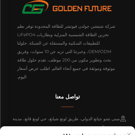
شركة شنتشن جولدن فيوتشر للطاقة المحدودة توفر نظم
تخزين الطاقة الشمسية المنزلية وبطاريات LiFePO4
للتطبيقات السكنية والمستقلة عن الشبكة. حلولنا
OEM/ODM، وخبرتنا التي تزيد عن 10 سنوات، وفريق
بحث وتطوير مكون من 200 موظف، تقدم حلول طاقة
موثوقة وموثقة في جميع أنحاء العالم. اطلب عرض أسعار
اليوم.
تواصل معنا
مبنى تشو جيانغ الدولي، طريق لونغ شيانغ، حي لونغ قانغ، مدينة
شنتشن، الصين