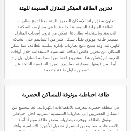
تخزين الطاقة المبتكر للمنازل الصديقة للبيئة
تعاون مطوّر رائد للإسكان الصديق للبيئة معنا لدمج بطاريات
الطاقة المنزلية الشمسية الخاصة بنا في مشاريعه السكنية
الجديدة. وباستخدام بطارياتنا، تمكن من تزويد أصحاب المنازل
بمصدر طاقة موثوق يقلل بشكل كبير من اعتمادهم على الشبكة
الكهربائية. وقد سمح دمج بطارياتنا بإدارة سلسة للطاقة، مما يمكن
السكان من تخزين فائض الطاقة الشمسية لاستخدامه خلال أوقات
الذروة. لم يُحسِّن هذا المشروع فقط من استدامة المنازل، بل زاد
أيضًا من قيمتها السوقية، مما يبرز الميزة التنافسية الناتجة عن
تضمين حلول طاقة متقدمة.
طاقة احتياطية موثوقة للمساكن الحضرية
في منطقة حضرية معرضة للانقطاعات الكهربائية، لجأ مجتمع من
السكان الحضريين إلى بطارياتنا الشمسية المنزلية كحل احتياطي
موثوق بالطاقة. ووفرت بطارياتنا مصدر طاقة موثوقًا أثناء
الانقطاعات، مما يضمن استمرار تشغيل الأجهزة الأساسية. وأفاد