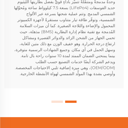
وحدةً مدمجةً ومتنقِّلةً تتميّز بأداءٍ قويٍّ بفضل بطاريتها الليثيوم
حديد الفوسفات (LiFePo4) بسعة 7.5 كيلوواط ساعة ومُحوِّلها
الشمسي المدمج. وتتم عملية شحنها بسرعة عبر الألواح
الشمسية، وتوفّر طاقة تيار متناوب مستقرةً لأجهزة الكمبيوتر
المحمول والإضاءة والثلاجة الصغيرة. كما أن ميزات السلامة
المُدمجة مع تقنية نظام إدارة البطارية (BMS) مذهلة، حيث
تحمي الجهاز من الشحن الزائد والدوائر القصيرة ومشاكل
ارتفاع درجة الحرارة. وهو خفيف الوزن مع ذلك متين للغاية،
وسهل الحمل في أي مكان. وجميع الشهادات الرسمية متوفرة،
بينما يمنحني الضمان الممتد لمدة 10 سنوات راحة بال تامة.
ويدعم الشركة أيضًا خدمات التصنيع حسب الطلب
(OEM/ODM)، وهي ميزة إضافية تلبي الاحتياجات المخصصة.
وأوصي بشدة بهذا المولِّد الشمسي لهواة الأنشطة الخارجية.