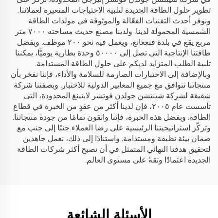
تطوير حلول الطاقة الجديدة لتلبية الاحتياجات المتغيرة لعملائنا.
ونوفر أحدث التقنيات الفعّالة والموثوقة في مولدات الطاقة
الشمسية المحمولة لدينا. ولدينا مصنع حديث مساحته ٧٠٠٠ متر
مربع يقع في بلدة فنغغانغ، ويعمل فيه نحو ٢٠٠ موظف. وبفضل
طاقتنا الإنتاجية التي تصل إلى ٥٠٠٠٠ وحدة بطارية يوميًّا، يمكننا
تلبية الطلب المتزايد لديكم على حلول الطاقة المستدامة.
وبالإضافة إلى الاختبارات الصارمة للسلامة والأداء، فإننا نفخر بأن
منتجاتنا تتوافق مع جميع المعايير الدولية للاختبار. وبصفتنا شركة
شقيقة لشركة شينتشن جولدن فوتشر لايتينغ المحدودة، التي
تأسست عام ٢٠٠٥، فإن لدينا أكثر من عقدٍ من الخبرة في قطاع
الطاقة. وبفضل هذه الخبرة، فإننا واثقون تمامًا من جودة منتجاتنا.
وتركّز استراتيجيتنا الرئيسية على رضا العملاء جنبًا إلى جنب مع
ضمان بيئة نظيفة ومستدامة. واستنادًا إلى ذلك، نعمل جاهدين
لتحقيق هدفنا النهائي المتمثل في أن نصبح أكثر شركات الطاقة
الجديدة اعتمادًا وثقةً على مستوى العالم.
الأسئلة الشائعة