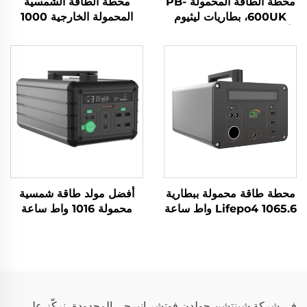
محطة الطاقة المحمولة PB-
محطة الطاقة الشمسية
600UK، بطاريات ليثيوم
المحمولة الخارجية 1000
أيون، مصادر طاقة محمولة
واط 230 فولت، بطارية
للسفر والمخيمات
LiFePO4
محطة طاقة محمولة ببطارية
أفضل مولد طاقة شمسية
Lifepo4 1065.6 واط ساعة
محمولة 1016 واط ساعة
220 فولت، محطة طاقة
14.6 فولت، الألواح الشمسية
محمولة Lifepo4 للاستخدام
للمنزل والاستخدام الخارجي
في التخييم في الهواء الطلق
لتزويد الطوارئ بالطاقة
وفي المنزل
في شركة شينتشن جولدن فوتشر إنيرجي المحدودة، نركّز على