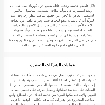
خلال عاصفةٍ حديثة، وجدت عائلة نفسها دون كهرباء لمدة عدة أيام.
ولقد استثمرت في مولّد الطاقة الشمسية المحمول العاكس
الشمسي الخاص بنا كجزء من خطتها للتأهب للطوارئ. وقد أثبت
المولّد أنه كان بمثابة منقذٍ للحياة، حيث وفّر ما يكفي من الطاقة
لإبقاء الأجهزة الأساسية قيد التشغيل، مثل ثلاجتهم والمعدات
الطبية الخاصة بهم. وأشادت العائلة بموثوقية المولّد وسهولة
استخدامه، مشيرةً إلى أن تركيبه وتشغيله كانا بسيطين للغاية،
حتى في ظل الظروف المُجهدة. وعزّزت هذه التجربة ثقتهم بعلامتنا
التجارية لتلبية احتياجاتهم المستقبلية من الطاقة.
عمليات الشركات الصغيرة
واجهت شركة صغيرة تعمل في مجال شاحنات الأطعمة المتنقلة
تحديات تتعلق بتوفير الطاقة أثناء الفعاليات الخارجية. ولذلك لجأت
إلى مولد الطاقة الشمسية المحمول العاكس الشمسي الخاص بنا
للحفاظ على سلاسة عملياتها. وبفضل قدرته على تشغيل معدات
الطهي والإضاءة، مكّنها المولد من خدمة العملاء دون انقطاع. وأبلغ
صاحب المشروع عن وفورات كبيرة في تكاليف الوقود، وأعرب
عن تقديره للبعد البيئي الصديق للبيئة المتمثل في استخدام الطاقة