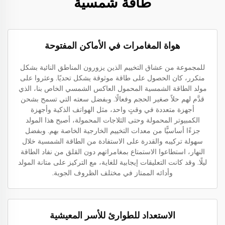
طاقة شمسية
هواة المغامرات في الأماكن المفتوحة
للمجموعة من عشاق التخييم الذين يزورون المناطق النائية بشكل
متكرر، كان الحصول على طاقة موثوقة يشكل تحديًا. وعثروا على
مولد الطاقة الشمسية المحمول العاكس الشمسي الخاص بنا، الذي
قدَّم لهم حلاً صغير الحجم وفعالًا. وبفضل سعته التي تسمح بشحن
أجهزة متعددة في وقتٍ واحد، مثل الهواتف الذكية وأجهزة
الكمبيوتر المحمولة وحتى الثلاجات المحمولة، أصبح هذا المولد
جزءًا أساسيًّا من معدات التخييم الخارجية الخاصة بهم. وبفضل
سهولة تركيبه والقدرة على الاستفادة من الطاقة الشمسية خلال
النهار، استطاعوا الاستمتاع بمغامراتهم دون القلق من نفاد الطاقة
ليلًا. وقد كانت التعليقات إيجابية للغاية، مع التركيز على متانة المولد
وأدائه الممتاز في مختلف الظروف الجوية.
الاستعداد للطوارئ للأسر المعيشية