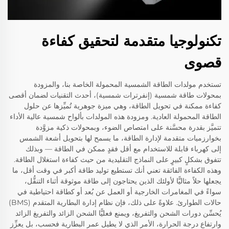
تكنولوجيا متقدمة لتحقيق كفاءة
قصوى
تستخدم مولدات الطاقة الشمسية المحمولة الخاصة بنا، والمزودة
بمحولات طاقة شمسية (إنفرترات شمسية)، أحدث التقنيات لضمان أقصى
كفاءة ممكنة في تحويل الطاقة، وهي ميزة جوهرية تُميِّزها عن حلول
الطاقة المحمولة العادية. ومزودة هذه المولدات بألواح شمسية عالية الأداء
تتميَّز بقدرة محسَّنة على امتصاص الضوء، وبمحولات ذكية مزوَّدة
بخوارزميات متقدمة لإدارة الطاقة، ما يسمح لها بتحويل أشعة الشمس
إلى كهرباء قابلة للاستخدام مع أقل فقدٍ ممكن في الطاقة — وبذلك
تتفوق بشكلٍ كبيرٍ على النماذج التقليدية من حيث كفاءة استغلال الطاقة.
وهذه الكفاءة الفائقة تعني أنك تستطيع توليد طاقة أكبر في وقت أقل، ما
يجعلها حلاً مثاليًّا لأولئك الذين يحتاجون إلى طاقة موثوقة أثناء التنقُّل،
سواءً في المغامرات الخارجية أو العمل عن بُعد أو كطاقة احتياطية في
حالات الطوارئ. علاوةً على ذلك، فإن نظام إدارة البطارية المتقدم (BMS)
يُحسِّن دورات الشحن والتفريغ، ويمنع فعليًّا الشحن الزائد والتفريغ الزائد
وارتفاع درجة الحرارة، الأمر الذي لا يطيل عمر البطارية فحسب، بل يعزِّز