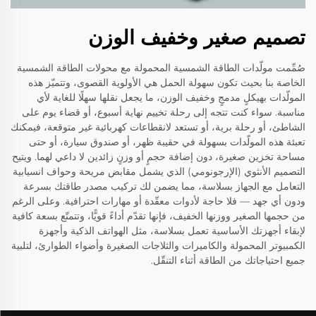
تصميم صغير وخفيف الوزن
صُمِّمت مولّدات الطاقة الشمسية المحمولة مع محولات الطاقة الشمسية
الخاصة بنا بحيث تكون سهولة الحمل هي الأولوية القصوى، وتتميّز هذه
المولّدات بهيكلٍ مدمجٍ وخفيف الوزن، ما يجعل نقلها سهلًا للغاية لأي
مناسبة. سواء كنت تتجه إلى رحلة تخييم نهاية أسبوع، أو قضاء يوم على
الشاطئ، أو رحلة برية، أو تستعد لانقطاعات كهربائية غير متوقعة، فيمكنك
تعبئة هذه المولّدات بسهولة في حقيبة ظهر، أو صندوق سيارة، أو حتى
مساحة تخزين صغيرة، دون إضافة حجمٍ أو وزنٍ زائدين لا داعي لهما. ويتيح
التصميم الأنثوي (الإرجونومي) الذي يشمل مقابض مريحة وحواف انسيابية
التعامل مع الجهاز بسلاسة، مما يضمن لك تركيب مصدر طاقتك بسرعة
ودون أي جهد — فلا حاجة لأدوات معقّدة أو مهارات احترافية. وعلى الرغم
من حجمها الصغير ووزنها الخفيف، فإنها تقدّم أداءً قويًّا، وتتمتّع بسعة كافية
لإبقاء أجهزتك الأساسية تعمل بسلاسة، مثل الهواتف الذكية وأجهزة
الكمبيوتر المحمولة والكاميرات والثلاجات الصغيرة وأضواء الطوارئ، لتلبية
جميع احتياجاتك من الطاقة أثناء التنقّل.