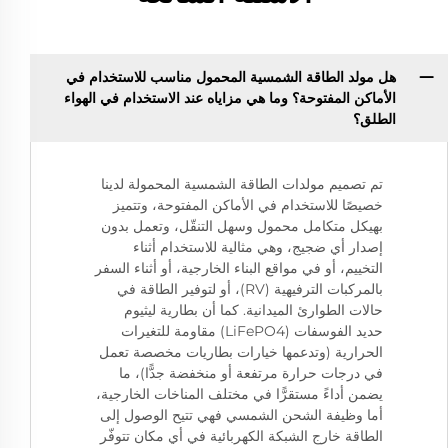
هل مولد الطاقة الشمسية المحمول مناسب للاستخدام في
الأماكن المفتوحة؟ وما هي مزاياه عند الاستخدام في الهواء
الطلق؟
تم تصميم مولدات الطاقة الشمسية المحمولة لدينا
خصيصًا للاستخدام في الأماكن المفتوحة، وتتميز
بهيكل متكامل محمول وسهل التنقّل، وتعمل بدون
إصدار أي ضجيج، وهي مثالية للاستخدام أثناء
التخييم، أو في مواقع البناء الخارجية، أو أثناء السفر
بالمركبات الترفيهية (RV)، أو لتوفير الطاقة في
حالات الطوارئ الميدانية. كما أن بطارية ليثيوم
حديد الفوسفات (LiFePO4) مقاومة للتغيرات
الحرارية (وتدعمها خيارات بطاريات مخصصة تعمل
في درجات حرارة مرتفعة أو منخفضة جدًّا)، ما
يضمن أداءً مستقرًّا في مختلف المناخات الخارجية،
أما وظيفة الشحن الشمسي فهي تتيح الوصول إلى
الطاقة خارج الشبكة الكهربائية في أي مكان تتوفّر