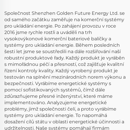
AC 5kW
Společnost Shenzhen Golden Future Energy Ltd. se
od samého začátku zaměřuje na komerční systémy
pro ukládání energie. Po zahájení provozu v roce
2016 jsme rychle rostli a uváděli na trh
vysokovýkonové komerční bateriové balíčky a
systémy pro ukládání energie. Během posledních
šesti let jsme se soustředili na dále rozšiřování naší
robustní produktové řady. Každý produkt je vyráběn
s mimořádnou péčí a přesností, což zajišťuje kvalitní
řízení kontroly kvality. Každý vyrobený produkt je
testován na splnění mezinárodních norem výkonu a
bezpečnosti. Vyrábíme energetické systémy s
pomocí sofistikovaných systémů, čímž dále
zdůrazňujeme přesné inženýrství, které máme
implementováno. Analyzujeme energetické
problémy, jimž společnosti čelí, a proto vyrábíme
systémy pro ukládání energie. To napomáhá
dosažení cílů státu v oblasti energetické účinnosti a
udržitelnosti. Naše systémy pomáhají firmám