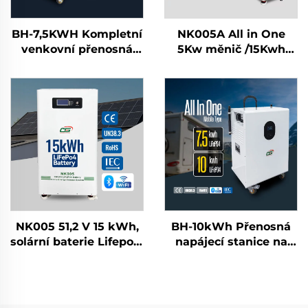
BH-7,5KWH Kompletní
NK005A All in One
venkovní přenosná
5Kw měnič /15Kwh
elektrárna a systém
baterie LifePo4 solární
ukládání energie s
systém domácí
baterií a solárním
systém ukládání
měničem
energie
NK005 51,2 V 15 kWh,
BH-10kWh Přenosná
solární baterie Lifepo4,
napájecí stanice na
domácí systém
baterie LiFePO4 pro
ukládání energie
domácí skladování
energie a venkovní
aktivity s výstupem