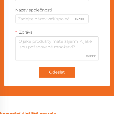
Název společnosti
0/200
Zpráva
0/1000
Odeslat
komerční úložiště energie