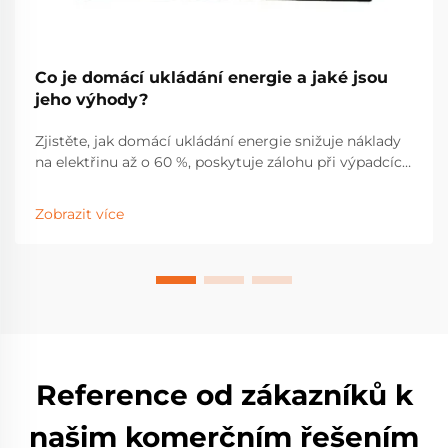
Co je domácí ukládání energie a jaké jsou
jeho výhody?
Zjistěte, jak domácí ukládání energie snižuje náklady
na elektřinu až o 60 %, poskytuje zálohu při výpadcích
a maximalizuje návratnost investice do solárních
panelů. Seznejte se s pobídkami, úsporami a reálným
Zobrazit více
výkonem. Stáhněte si zdarma průvodce solární
energií + ukládáním.
Reference od zákazníků k
našim komerčním řešením