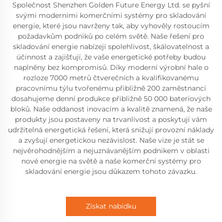
Společnost Shenzhen Golden Future Energy Ltd. se pyšní
svými moderními komerčními systémy pro skladování
energie, které jsou navrženy tak, aby vyhověly rostoucím
požadavkům podniků po celém světě. Naše řešení pro
skladování energie nabízejí spolehlivost, škálovatelnost a
účinnost a zajišťují, že vaše energetické potřeby budou
naplněny bez kompromisů. Díky moderní výrobní hale o
rozloze 7000 metrů čtverečních a kvalifikovanému
pracovnímu týlu tvořenému přibližně 200 zaměstnanci
dosahujeme denní produkce přibližně 50 000 bateriových
bloků. Naše oddanost inovacím a kvalitě znamená, že naše
produkty jsou postaveny na trvanlivost a poskytují vám
udržitelná energetická řešení, která snižují provozní náklady
a zvyšují energetickou nezávislost. Naše vize je stát se
nejvěrohodnějším a nejuznávanějším podnikem v oblasti
nové energie na světě a naše komerční systémy pro
skladování energie jsou důkazem tohoto závazku.
Získat nabídku