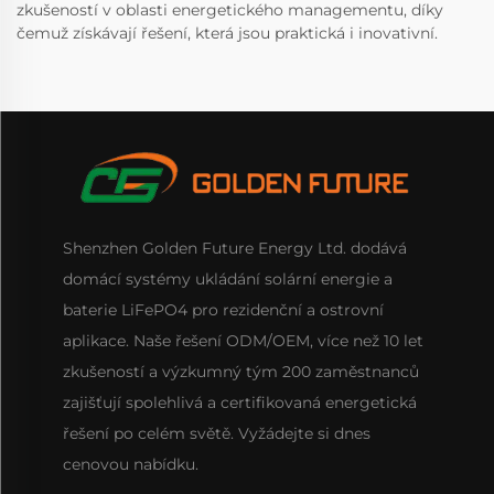
zkušeností v oblasti energetického managementu, díky
čemuž získávají řešení, která jsou praktická i inovativní.
Shenzhen Golden Future Energy Ltd. dodává
domácí systémy ukládání solární energie a
baterie LiFePO4 pro rezidenční a ostrovní
aplikace. Naše řešení ODM/OEM, více než 10 let
zkušeností a výzkumný tým 200 zaměstnanců
zajišťují spolehlivá a certifikovaná energetická
řešení po celém světě. Vyžádejte si dnes
cenovou nabídku.