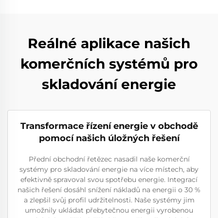
Reálné aplikace našich
komerčních systémů pro
skladování energie
Transformace řízení energie v obchodě
pomocí našich úložných řešení
Přední obchodní řetězec nasadil naše komerční
systémy pro skladování energie na více místech, aby
efektivně spravoval svou spotřebu energie. Integrací
našich řešení dosáhl snížení nákladů na energii o 30 %
a zlepšil svůj profil udržitelnosti. Naše systémy jim
umožnily ukládat přebytečnou energii vyrobenou