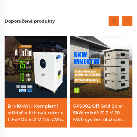
Doporučené produkty
BH-10KWH Kompletní
SPS002 Off Grid Solar
střídač a lithiová baterie
5kW měnič 51,2 V 20
LiFePO4 51,2 V, 7,5 kWh
kWh systém úložiště
/ 10 kWh, systém
solární energie pro
domácího ukládání
domácnost s baterií