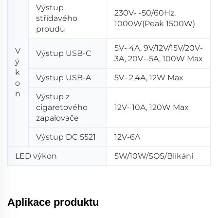
Výstup
230V- -50/60Hz,
střídavého
1000W(Peak 1500W)
proudu
5V- 4A, 9V/12V/15V/20V-
V
Výstup USB-C
3A, 20V--5A, 100W Max
ý
k
Výstup USB-A
5V- 2,4A, 12W Max
o
n
Výstup z
cigaretového
12V- 10A, 120W Max
zapalovače
Výstup DC 5521
12V-6A
LED výkon
5W/10W/SOS/Blikání
Aplikace produktu