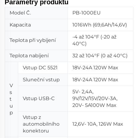
Parametry produktu
Model Č.
PB-1000EU
Kapacita
1016Wh (69,6Ah/14,6V)
-4 až 104°F (-20 až
Teplota při vybíjení
40°C)
Teplota nabíjení
32 až 104°F (0 až 40°C)
Vstup DC 5521
18V-24A 120W Max
Sluneční vstup
18V-24A 120W Max
V
5V- 2,4A,
s
Vstup USB-C
9V/12V/15V/20V-3A,
t
20V- 5A100W Max
u
p
Vstup z
automobilního
12,6V- 10A, 126W Max
konektoru