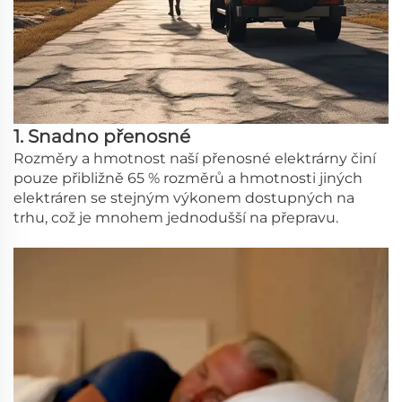
1. Snadno přenosné
Rozměry a hmotnost naší přenosné elektrárny činí
pouze přibližně 65 % rozměrů a hmotnosti jiných
elektráren se stejným výkonem dostupných na
trhu, což je mnohem jednodušší na přepravu.