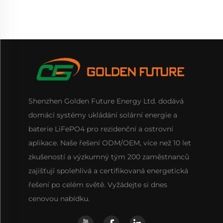
energie
Lifepo4
Shenzhen Golden Future Energy Ltd. dodává
domácí systémy ukládání solární energie a
baterie LiFePO4 pro rezidenční a ostrovní
aplikace. Naše řešení ODM/OEM, více než 10 let
zkušeností a výzkumný tým 200 zaměstnanců
zajišťují spolehlivá a certifikovaná energetická
řešení po celém světě. Vyžádejte si dnes
cenovou nabídku.