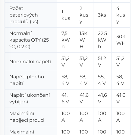
Počet
2
4
1
bateriových
kus
3ks
kus
kus
modulů (ks)
y
y
Normální
7,5
15K
22,5
30K
kapacita QTY (25
kW
W
kW
WH
°C, 0,2 C)
h
H
h
51,2
51,2
51,2
51,2
Nominální napětí
V
V
V
V
Napětí plného
58,
58,
58,
58,
nabití
4 V
4 V
4 V
4 V
Napětí ukončení
41,
41,6
41,6
41,6
vybíjení
6 V
V
V
V
Maximální
100
100
100
100
nabíjecí proud
A
A
A
A
Maximální
100
100
100
100