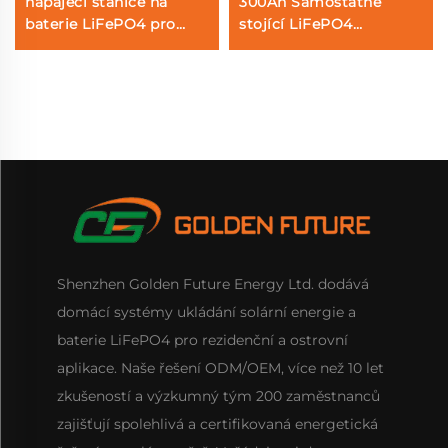
napájecí stanice na
300Ah Samostatně
baterie LiFePO4 pro
stojící LiFePO4
domácí skladování
bateriový systém pro
energie a venkovní
solární domácí
aktivity s výstupem AC
skladování energie s
5kW
inteligentním BMS a
dotykovým displejem
Shenzhen Golden Future Energy Ltd. dodává
domácí systémy ukládání solární energie a
baterie LiFePO4 pro rezidenční a ostrovní
aplikace. Naše řešení ODM/OEM, více než 10 let
zkušeností a výzkumný tým 200 zaměstnanců
zajišťují spolehlivá a certifikovaná energetická