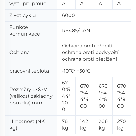
výstupní proud
A
A
A
A
Život cyklu
6000
Funkce
RS485/CAN
komunikace
Ochrana proti přebití,
Ochrana
ochrana proti podvybití,
ochrana proti přetížení
pracovní teplota
-10℃~+50℃
67
670
670
670
Rozměry L×Š×V
0*5
*54
*54
*54
(velikost základny
44*
4*4
4*6
4*8
pouzdra) mm
20
00
00
00
0
Hmotnost (NK
78
142
206
270
kg)
kg
kg
kg
kg