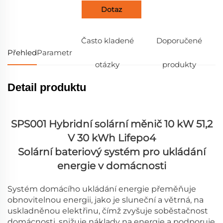
Dotaz
Často kladené
Doporučené
Přehled
Parametr
otázky
produkty
Detail produktu
SPS001 Hybridní solární měnič 10 kW 51,2
V 30 kWh Lifepo4
Solární bateriový systém pro ukládání
energie v domácnosti
Systém domácího ukládání energie přeměňuje
obnovitelnou energii, jako je sluneční a větrná, na
uskladněnou elektřinu, čímž zvyšuje soběstačnost
domácnosti, snižuje náklady na energie a podporuje