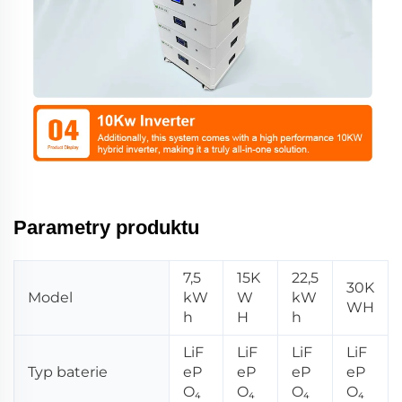
Parametry produktu
7,5
15K
22,5
30K
Model
kW
W
kW
WH
h
H
h
LiF
LiF
LiF
LiF
Typ baterie
eP
eP
eP
eP
O₄
O₄
O₄
O₄