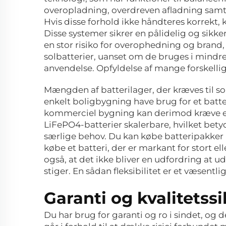
overopladning, overdreven afladning samt
Hvis disse forhold ikke håndteres korrekt, 
Disse systemer sikrer en pålidelig og sikke
en stor risiko for overophedning og brand,
solbatterier, uanset om de bruges i mindre
anvendelse. Opfyldelse af mange forskell
Mængden af batterilager, der kræves til s
enkelt boligbygning have brug for et batte
kommerciel bygning kan derimod kræve et b
LiFePO4-batterier skalerbare, hvilket bety
særlige behov. Du kan købe batteripakker i 
købe et batteri, der er markant for stort ell
også, at det ikke bliver en udfordring at u
stiger. En sådan fleksibilitet er et væsent
Garanti og kvalitetssik
Du har brug for garanti og ro i sindet, og 