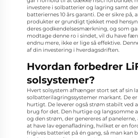
går i forhold til at dække risici forbundet 
investere i solbatterier og lagring samt de
batteriernes 10 års garanti. De er sikre på, 
produkter er grundigt tjekket med hensyn ti
deres godkendelsesmærkning, og som garan
modtage denne ro i sindet, vil du have færr
endnu mere, ikke er lige så effektive. Denne
af din investering i hverdagsdriften.
Hvordan forbedrer LiF
solsystemer?
Hvert solsystem afhænger stort set af sin l
solbatterilagringssystemer markant. De er i 
hurtigt. De leverer også strøm stabilt ved 
brug for det. Den hurtige og langsomme afl
og den strøm, der genereres af panelerne, 
at have lav egenafladning, hvilket er en fo
frigives batteriet på én gang, så man kan