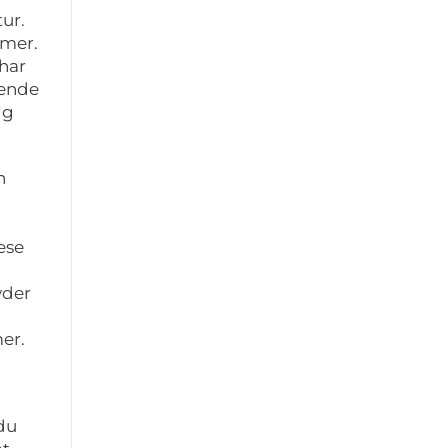
ur.
emer.
 har
gende
ig
n
ese
yder
mer.
 du