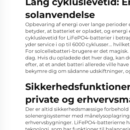
Lang cykluslevetid: En
solanvendelse
Opbevaring af energi over lange perioder er
betyder, at batteriet er opladet, og energ
cykluslevetid for LiFePO4-batterier i betr
yder service i op til 6000 cyklusser... hvi
For solcellebatteri-brugere er det magisk.
dag. Hvis du opladede det hver dag, kan du 
efter, at et andet batteri allerede ville ha
bekymre dig om sådanne udskiftninger, og 
Sikkerhedsfunktioner
private og erhvervs
Der er altid sikkerhedsmæssige forbehold ve
solenergisystemer med månelysoplagring, 
erhvervsbygninger. LiFePO4-batterierne h
teknologi, som har funktioner til balance