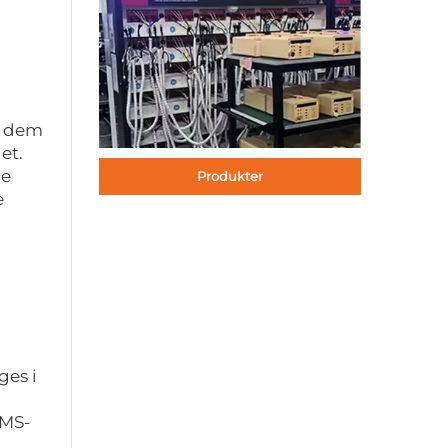
af dem
et.
te
Produkter
e
ges i
BMS-