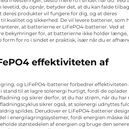
med investeringer, desto mere ro i sindet har du. Ved 
n levetid, du opnår, betyder det, at du kan falde tilba
at deres produkter vil fungere for dig, og at deres
l kvalitet og sikkerhed. De vil levere batterier, som 
terer, at batterierne er LiFePO4-batterier. Ved at
e bekymringer for, at batterierne ikke holder længe, 
 form for ro i sindet er praktisk, især når du er afhæ
ePO4 effektiviteten af
agring, og LiFePO4-batterier forbedrer effektiviteten 
stand til at lagre solenergi hurtigt, fordi de oplader
afladning og sikrer derfor, at du har strøm, når du har
adningscyklus sikrer også, at solenergi udnyttes ful
aldrig spildes. Derudover er LiFePO4-batterier design
rdel i energilagringssystemer, fordi energien måske i
 beholde størstedelen af energien og bruge den sener