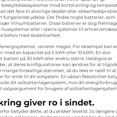
 beskyttelsessystemer mod kortslutning og temperat
kan det føre til alvorlige skader eller sikkerhedsprobl
rt fungerende ydelse. Der findes nogle batterier, som
 især lithiumbatterier. Disse batterier er dog fremra
 hussystemer eller i større systemer til erhvervsmæss
ige behov med skalerbarhed
olenergisystemer, varierer meget. For eksempel kan e
ri med en kapacitet på 5 kWh eller 10 kWh. En stor
atteri på 30 kWh eller endnu større. Heldigvis er
der, at deres konfigurationer kan ændres for at tilgod
mange forskellige størrelser, så du ikke er nødt til at
er for småt til dit solsystem. En sådan fleksibilitet bet
dvide dit solbatterilagersystem, hvis dit energiforbrug
ligt salgsargument for brugere af solbatterilagersyste
ring giver ro i sindet.
derfor betyder dette, at du ønsker levetid. Jo længere