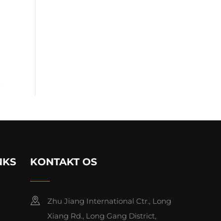
NKS
KONTAKT OS
Zhu Jiang International Ctr., Long
Xiang Rd., Long Gang District,