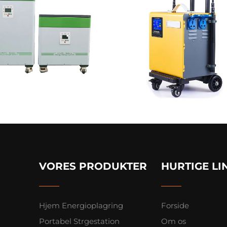
VORES PRODUKTER
HURTIGE LI
Hjem Energioplagring
Forside
Portabel Strgestation
Om os