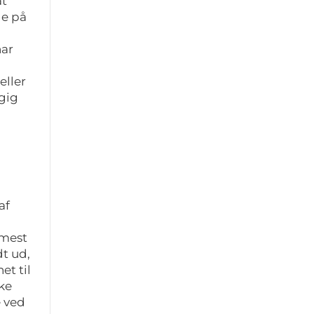
at
ge på
har
eller
ngig
af
 mest
dt ud,
et til
kke
e ved