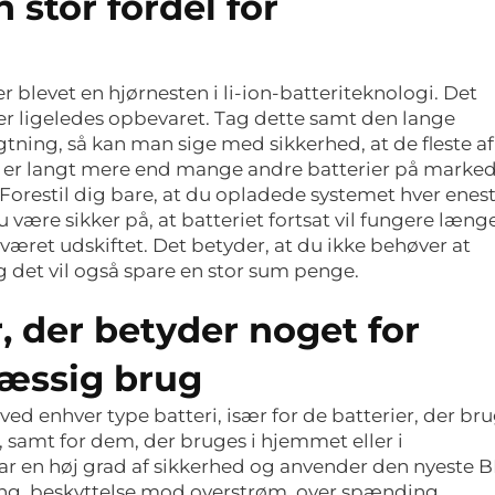
 stor fordel for
 blevet en hjørnesten i li-ion-batteriteknologi. Det
i er ligeledes opbevaret. Tag dette samt den lange
agtning, så kan man sige med sikkerhed, at de fleste 
lket er langt mere end mange andre batterier på marked
 Forestil dig bare, at du opladede systemet hver enes
være sikker på, at batteriet fortsat vil fungere læng
ve været udskiftet. Det betyder, at du ikke behøver at
det vil også spare en stor sum penge.
, der betyder noget for
mæssig brug
d enhver type batteri, især for de batterier, der bru
samt for dem, der bruges i hjemmet eller i
ar en høj grad af sikkerhed og anvender den nyeste 
ring, beskyttelse mod overstrøm, over spænding,