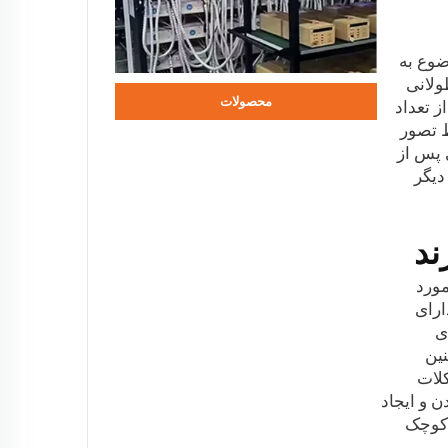
ضوع به
ولانی
محصولات
که بسیار بیشتر از تعداد
ط تصور
ی پس از
دیگر
ند
مورد
نین باتری‌هایی که در خانه یا ساختمان‌های تجاری به کار می‌روند. باتری‌های LiFePO4 دارای
ارای
نین
لات
 و ایجاد
 کوچک