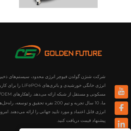
شرکت شنژن گولدن فیوچر انرژی محدود، سیستم‌های ذخیر
انرژی خانگی خورشیدی و باتری‌های FePO4
مسکونی و مستقل از شبکه ارائ
ما، 10 سال تجربه و تیم 200 نفره تحقیق و توسعه، راه‌ح
انرژی قابل اعتماد و مورد تایید جهانی را ارائه می‌دهند. امرو
پیشنهاد قیمت دریافت کنید.