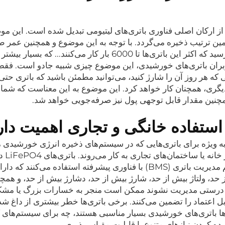
ز ارکان اصلی فناوری باتری‌های لیتیومی تبدیل شده است. این مو
ین ترتیب ذخیره می‌گردد. با توجه به این موضوع و همچنین عمر ط
سیکل باتری‌های Lifepo4، می‌توان به این نتیجه رسید که اکثر این باتری‌ها تا 6000 بار کار می‌کنند... 
کاربران باتری‌های خورشیدی، این موضوع چیزی شبیه جادو است. فق
 که هر روز آن را شارژ کنید، می‌توانید مطمئن باشید که باتری حت
دیگری، همچنان کار خواهد کرد. این موضوع به این معناست که شما 
همچنین مقدار قابل توجهی پول نیز صرفه‌جویی خواهد شد.
استفاده خانگی و تجاری اهمیت دار
به ویژه برای باتری‌هایی که در سیستم‌های ذخیره انرژی خورشیدی 
استفاده قرار می‌گیرند و همچ
نگرانی‌های زیادی از نظر ایمنی هستند و از سیستم مدیریت باتری (BMS) با فناوری پیشرفته استفاده می‌کنند که د
حد، ولتاژ بیش از حد، شارژ بیش از حد، دشارژ بیش از حد، و همچ
 به درستی مدیریت نشوند ممکن است منجر به خسارات بزرگ یا مشک
 اعتماد را تضمین می‌کنند. برخی باتری‌ها خطر بیشتری از داغ شدن
ری‌ها باتری‌های خورشیدی بسیار مناسبی هستند، چه برای سیستم‌های
ده کردن نیازهای متنوع با قابلیت مقیاس‌پذیری