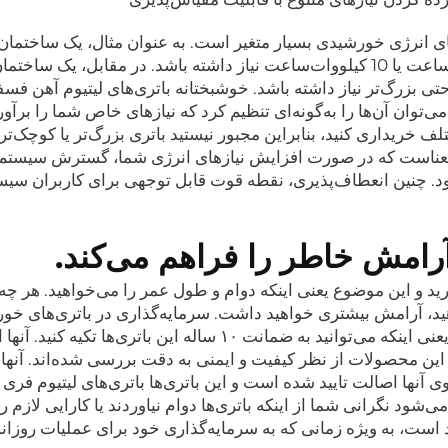
های انرژی خورشیدی بسیار متغیر است. به عنوان مثال، یک ساختما
منفرد ممکن است به باتری با ظرفیت 5 کیلووات‌ساعت یا 10 کیلووات‌ساعت نیاز داشته باشد. در مقابل، یک
30 کیلووات‌ساعت یا حتی بزرگ‌تر نیاز داشته باشد. خوشبختانه باتری‌های لیتیوم آهن ف
 که می‌توان آن‌ها را به‌گونه‌ای تنظیم کرد که نیازهای خاص شما را برآور
لف خریداری کنید، بنابراین مجبور نیستید باتری بزرگ‌تر یا کوچک‌تر ا
ن معناست که در صورت افزایش نیازهای انرژی شما، گسترش سیستم
. چنین انعطاف‌پذیری، نقطه قوت قابل توجهی برای کاربران سیس
امش خاطر را فراهم می‌کند.
د و این موضوع یعنی اینکه دوام و طول عمر را می‌خواهید. هر چه 
ید، آرامش بیشتری خواهید داشت. سرمایه‌گذاری در باتری‌های خو
ذخیره‌سازی و دوامی که از آن به دست می‌آورید، یعنی اینکه می‌توانید به ضمانت ۱۰ ساله این باتری‌ها 
این محصولات از نظر کیفیت و ایمنی به دقت بررسی شده‌اند. آنها
سوی آنها اصالت تایید شده است و این باتری‌ها باتری‌های لیتیوم فر
ث می‌شود نگرانی شما از اینکه باتری‌ها دوام نیاوردند یا کارایی لازم ر
است، به ویژه زمانی که به سرمایه‌گذاری خود برای عملیات روزان