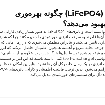
باتری لیتیوم فری فسفات (LiFePO4) چگونه بهره‌وری
بود می‌دهد؟
هر سیستم خورشیدی به شدت به ذخیره‌سازی آن وابسته است و باتری‌های LiFePO4 به طور بسی
آن‌ها قادرند به سرعت انرژی خورشیدی را ذخیره کنند چرا که شار
یداری تامین می‌کنند و بنابراین مطمئن می‌شوند که در زمان‌هایی که
د. چرخه تخلیه سریع و آهسته همچنین اطمینان حاصل می‌کند که انرژ
رق تولید شده توسط پنل‌ها هرگز هدر نرود. علاوه بر این، باتری‌ه
LiFePO4 به گونه‌ای طراحی شده‌اند که نرخ خودپاشی (self-discharge) کمی داشته باشند که این امر در
انرژی در یک زمان خاص کل آن رها نشود، بنابراین امکان حفظ بی
یده‌آل برای سیستم‌های خورشیدی تبدیل می‌کند.