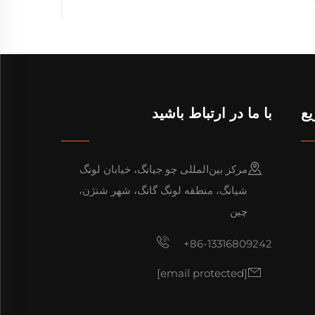
یع
با ما در ارتباط باشید
مرکز بین‌المللی چو جیانگ، خیابان لونگ
شیانگ، منطقه لونگ گانگ، شهر شنژن،
چین
+86-13316809242
[email protected]