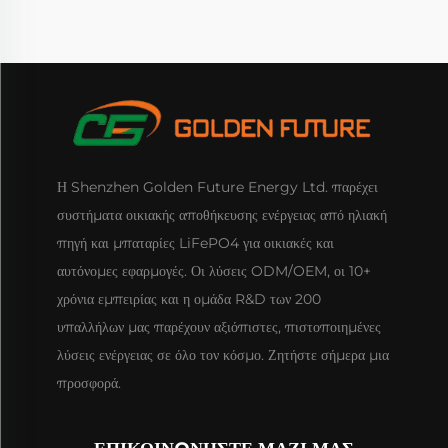
Η Shenzhen Golden Future Energy Ltd. παρέχει
συστήματα οικιακής αποθήκευσης ενέργειας από ηλιακή
πηγή και μπαταρίες LiFePO4 για οικιακές και
αυτόνομες εφαρμογές. Οι λύσεις ODM/OEM, οι 10+
χρόνια εμπειρίας και η ομάδα R&D των 200
υπαλλήλων μας παρέχουν αξιόπιστες, πιστοποιημένες
λύσεις ενέργειας σε όλο τον κόσμο. Ζητήστε σήμερα μια
προσφορά.