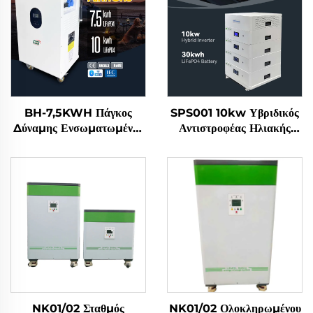
BH-7,5KWH Πάγκος
SPS001 10kw Υβριδικός
Δύναμης Ενσωματωμένος
Αντιστροφέας Ηλιακής
Εξωτερικός Φορητός
Ενέργειας 51,2v 30kwh
Σταθμός Ενέργειας και
Μπαταρία Lifepo4
Αποθήκευσης Ενέργειας
Σύστημα Αποθήκευσης
για Σπίτι με Αντιστροφέα
Ενέργειας για Σπίτι
Ηλιακής Ενέργειας και
Μπαταρία
NK01/02 Σταθμός
NK01/02 Ολοκληρωμένου