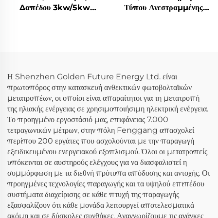
Δαπέδου 3kw/5kw
Τύπου Ανεστραμμένης
Μετατροπέας Ηλιακής
Τάσης 3Kw/5Kw
Ενέργειας 51.2V Lifepo4
Μετατροπείς Lifepo4
Μπαταρία 5kwh/10kwh
Κυψέλη 5Kwh/10kwh
Για Σύστημα Αποθήκευσης
Σύστημα Αποθήκευσης
Ενέργειας Σπιτιού
Ενέργειας Κατοικίας με
Ηλιακή Ενέργεια
Η Shenzhen Golden Future Energy Ltd. είναι
πρωτοπόρος στην κατασκευή ανθεκτικών φωτοβολταϊκών
μετατροπέων, οι οποίοι είναι απαραίτητοι για τη μετατροπή
της ηλιακής ενέργειας σε χρησιμοποιήσιμη ηλεκτρική ενέργεια.
Το προηγμένο εργοστάσιό μας, επιφάνειας 7.000
τετραγωνικών μέτρων, στην πόλη Fenggang απασχολεί
περίπου 200 εργάτες που ασχολούνται με την παραγωγή
εξειδικευμένου ενεργειακού εξοπλισμού. Όλοι οι μετατροπείς
υπόκεινται σε αυστηρούς ελέγχους για να διασφαλιστεί η
συμμόρφωση με τα διεθνή πρότυπα απόδοσης και αντοχής. Οι
προηγμένες τεχνολογίες παραγωγής και τα υψηλού επιπέδου
συστήματα διαχείρισης σε κάθε πτυχή της παραγωγής
εξασφαλίζουν ότι κάθε μονάδα λειτουργεί αποτελεσματικά
ακόμη και σε δύσκολες συνθήκες. Αναγνωρίζουμε τις ανάγκες