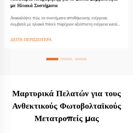
με Ηλιακά Συστήματα
Ανακαλύψτε πώς τα συστήματα αποθήκευσης ενέργειας
συμβατά με ηλιακά πάνελ παρέχουν αξιόπιστη ενέργεια κατά
τις διακοπές, μειώνουν την εξάρτηση από το δίκτυο έως και
60% και μειώνουν τους λογαριασμούς ηλεκτρικού ρεύματος
ΔΕΙΤΕ ΠΕΡΙΣΣΟΤΕΡΑ
κατά 40%. Μάθετε για συμβατότητα, εξοικονόμηση και
δυνατότητα κλιμάκωσης. Κάντε την ενεργειακή σας ανεξαρτησία
πραγματικότητα σήμερα.
Μαρτυρικά Πελατών για τους
Ανθεκτικούς Φωτοβολταϊκούς
Μετατροπείς μας