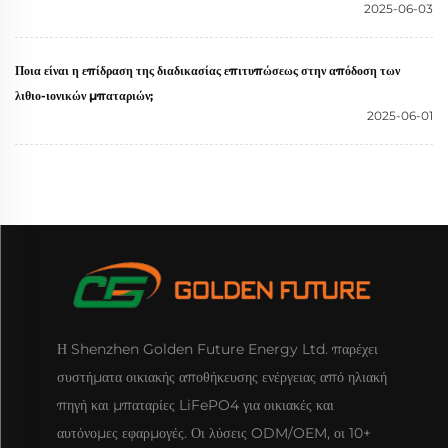
2025-06-03
Ποια είναι η επίδραση της διαδικασίας επιτυπώσεως στην απόδοση των
λιθιο-ιονικών μπαταριών;
2025-06-01
Η Shenzhen Golden Future Energy Ltd. παρέχει
συστήματα οικιακής αποθήκευσης ενέργειας από ηλιακή
πηγή και μπαταρίες LiFePO4 για οικιακές και
αυτόνομες εφαρμογές. Οι λύσεις ODM/OEM, οι 10+