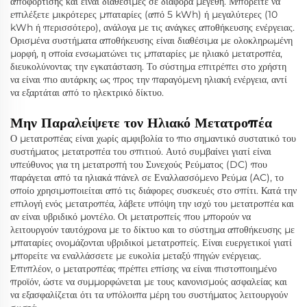
αποφόρτισης και είναι διαθέσιμες σε διάφορα μεγέθη. Μπορείτε να
επιλέξετε μικρότερες μπαταρίες (από 5 kWh) ή μεγαλύτερες (10
kWh ή περισσότερο), ανάλογα με τις ανάγκες αποθήκευσης ενέργειας.
Ορισμένα συστήματα αποθήκευσης είναι διαθέσιμα με ολοκληρωμένη
μορφή, η οποία ενσωματώνει τις μπαταρίες με ηλιακό μετατροπέα,
διευκολύνοντας την εγκατάσταση. Το σύστημα επιτρέπει στο χρήστη
να είναι πιο αυτάρκης ως προς την παραγόμενη ηλιακή ενέργεια, αντί
να εξαρτάται από το ηλεκτρικό δίκτυο.
Μην Παραλείψετε τον Ηλιακό Μετατροπέα
Ο μετατροπέας είναι χωρίς αμφιβολία το πιο σημαντικό συστατικό του
συστήματος μετατροπέα του σπιτιού. Αυτό συμβαίνει γιατί είναι
υπεύθυνος για τη μετατροπή του Συνεχούς Ρεύματος (DC) που
παράγεται από τα ηλιακά πάνελ σε Εναλλασσόμενο Ρεύμα (AC), το
οποίο χρησιμοποιείται από τις διάφορες συσκευές στο σπίτι. Κατά την
επιλογή ενός μετατροπέα, λάβετε υπόψη την ισχύ του μετατροπέα και
αν είναι υβριδικό μοντέλο. Οι μετατροπείς που μπορούν να
λειτουργούν ταυτόχρονα με το δίκτυο και το σύστημα αποθήκευσης με
μπαταρίες ονομάζονται υβριδικοί μετατροπείς. Είναι ευεργετικοί γιατί
μπορείτε να εναλλάσσετε με ευκολία μεταξύ πηγών ενέργειας.
Επιπλέον, ο μετατροπέας πρέπει επίσης να είναι πιστοποιημένο
προϊόν, ώστε να συμμορφώνεται με τους κανονισμούς ασφαλείας και
να εξασφαλίζεται ότι τα υπόλοιπα μέρη του συστήματος λειτουργούν