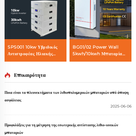
SPS001 10kw Υβριδικός
BG01/02 Power Wall
Αντιστροφέας Ηλιακής
5kwh/10kwh Μπαταρία
Ενέργειας 51,2v 30kwh
Lifepo4 Ηλιακής
Μπαταρία Lifepo4
Ενέργειας 100AH/200AH
Σύστημα Αποθήκευσης
Σύστημα Αποθήκευσης
Επικαιρότητα
Ενέργειας για Σπίτι
Ενέργειας για Σπίτι
Ποια είναι τα πλεονεκτήματα των λιθιοπολυμερικών μπαταριών από άποψη
ασφάλειας
2025-06-06
Προφυλάξεις για τη μέτρηση της εσωτερικής αντίστασης λιθιο-ιονικών
μπαταριών