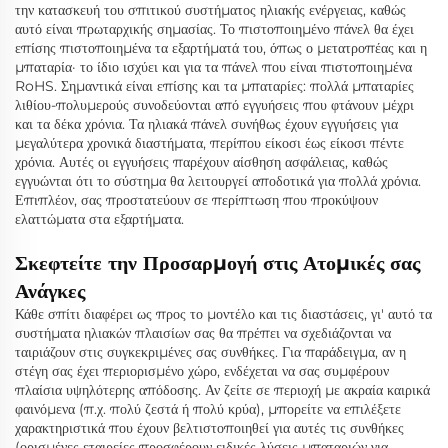
την κατασκευή του σπιτικού συστήματος ηλιακής ενέργειας, καθώς
αυτό είναι πρωταρχικής σημασίας. Το πιστοποιημένο πάνελ θα έχει
επίσης πιστοποιημένα τα εξαρτήματά του, όπως ο μετατροπέας και η
μπαταρία· το ίδιο ισχύει και για τα πάνελ που είναι πιστοποιημένα
RoHS. Σημαντικά είναι επίσης και τα μπαταρίες: πολλά μπαταρίες
λιθίου-πολυμερούς συνοδεύονται από εγγυήσεις που φτάνουν μέχρι
και τα δέκα χρόνια. Τα ηλιακά πάνελ συνήθως έχουν εγγυήσεις για
μεγαλύτερα χρονικά διαστήματα, περίπου είκοσι έως είκοσι πέντε
χρόνια. Αυτές οι εγγυήσεις παρέχουν αίσθηση ασφάλειας, καθώς
εγγυώνται ότι το σύστημα θα λειτουργεί αποδοτικά για πολλά χρόνια.
Επιπλέον, σας προστατεύουν σε περίπτωση που προκύψουν
ελαττώματα στα εξαρτήματα.
Σκεφτείτε την Προσαρμογή στις Ατομικές σας
Ανάγκες
Κάθε σπίτι διαφέρει ως προς το μοντέλο και τις διαστάσεις, γι' αυτό τα
συστήματα ηλιακών πλαισίων σας θα πρέπει να σχεδιάζονται να
ταιριάζουν στις συγκεκριμένες σας συνθήκες. Για παράδειγμα, αν η
στέγη σας έχει περιορισμένο χώρο, ενδέχεται να σας συμφέρουν
πλαίσια υψηλότερης απόδοσης. Αν ζείτε σε περιοχή με ακραία καιρικά
φαινόμενα (π.χ. πολύ ζεστά ή πολύ κρύα), μπορείτε να επιλέξετε
χαρακτηριστικά που έχουν βελτιστοποιηθεί για αυτές τις συνθήκες
(ορισμένες εταιρείες προσφέρουν ειδικές λύσεις μπαταριών για