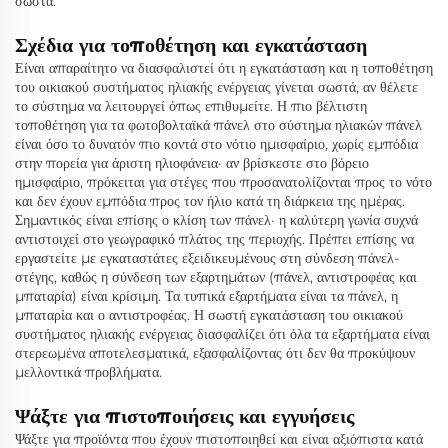
σωστά.
Σχέδια για τοποθέτηση και εγκατάσταση
Είναι απαραίτητο να διασφαλιστεί ότι η εγκατάσταση και η τοποθέτηση
του οικιακού συστήματος ηλιακής ενέργειας γίνεται σωστά, αν θέλετε
το σύστημα να λειτουργεί όπως επιθυμείτε. Η πιο βέλτιστη
τοποθέτηση για τα φωτοβολταϊκά πάνελ στο σύστημα ηλιακών πάνελ
είναι όσο το δυνατόν πιο κοντά στο νότιο ημισφαίριο, χωρίς εμπόδια
στην πορεία για άριστη ηλιοφάνεια· αν βρίσκεστε στο βόρειο
ημισφαίριο, πρόκειται για στέγες που προσανατολίζονται προς το νότο
και δεν έχουν εμπόδια προς τον ήλιο κατά τη διάρκεια της ημέρας.
Σημαντικός είναι επίσης ο κλίση των πάνελ· η καλύτερη γωνία συχνά
αντιστοιχεί στο γεωγραφικό πλάτος της περιοχής. Πρέπει επίσης να
εργαστείτε με εγκαταστάτες εξειδικευμένους στη σύνδεση πάνελ-
στέγης, καθώς η σύνδεση των εξαρτημάτων (πάνελ, αντιστροφέας και
μπαταρία) είναι κρίσιμη. Τα τυπικά εξαρτήματα είναι τα πάνελ, η
μπαταρία και ο αντιστροφέας. Η σωστή εγκατάσταση του οικιακού
συστήματος ηλιακής ενέργειας διασφαλίζει ότι όλα τα εξαρτήματα είναι
στερεωμένα αποτελεσματικά, εξασφαλίζοντας ότι δεν θα προκύψουν
μελλοντικά προβλήματα.
Ψάξτε για πιστοποιήσεις και εγγυήσεις
Ψάξτε για προϊόντα που έχουν πιστοποιηθεί και είναι αξιόπιστα κατά