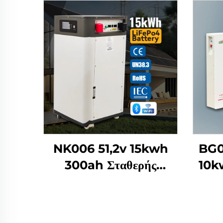
NK006 51,2v 15kwh
BG0
300ah Σταθερής
10k
Εγκατάστασης
Συσσωρευτής Lifepo4
Συσ
για Οικιακό Σύστημα
Βαθ