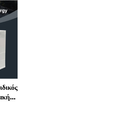
δικός
ακής
30kwh
po4
υσης