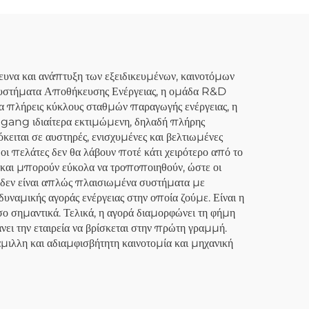
ίτι
να και ανάπτυξη των εξειδικευμένων, καινοτόμων
Συστήματα Αποθήκευσης Ενέργειας, η ομάδα R&D
ια πλήρεις κύκλους σταθμών παραγωγής ενέργειας, η
nggang ιδιαίτερα εκτιμώμενη, δηλαδή πλήρης
ειται σε αυστηρές, ενισχυμένες και βελτιωμένες
τι οι πελάτες δεν θα λάβουν ποτέ κάτι χειρότερο από το
α και μπορούν εύκολα να τροποποιηθούν, ώστε οι
ς δεν είναι απλώς πλαισιωμένα συστήματα με
υναμικής αγοράς ενέργειας στην οποία ζούμε. Είναι η
 σημαντικά. Τελικά, η αγορά διαμορφώνει τη φήμη
ι την εταιρεία να βρίσκεται στην πρώτη γραμμή.
ράμιλλη και αδιαμφισβήτητη καινοτομία και μηχανική