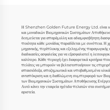
Αποθήκευσης Ηλιακής
Σύσ
Ενέργειας με Έξυπνο
Ενέ
BMS και Οθόνη Αφής
Η Shenzhen Golden Future Energy Ltd. είναι υπερή
και μοναδικών Βιομηχανικών Συστημάτων Αποθήκευσ
δεσμεύεται για απαράμιλλη και αδιαμφισβήτητη διασφά
ποιότητα κάθε μονάδας παραδίδεται με συνέπεια. Η χ
μηχανικής, περίπλοκης και εξελιγμένης παραγωγικής 
διαδικασίες ασφαλείας για να εξασφαλιστεί η λειτουργικ
καλύτερο. Κάθε περιοχή έχει διαφορετικά κριτήρια πο
πελάτες να μπορούν να βελτιστοποιήσουν τις επιχει
απαισιόδοξα, αποζημιωτικά και υποβαθμισμένα υλικά. 
ανταπόκριση και η διαθλώμενη συμπεριφορά των Βιομ
των Βιομηχανικών Συστημάτων Αποθήκευσης Ενέργειας.
Αυτό κάνει την εταιρεία ηγέτιδα πελατών στα συστήματ
αριστεία.