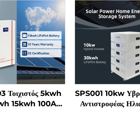
3 Τοιχιστός 5kwh
SPS001 10kw Υβρι
wh 15kwh 100Ah
Αντιστροφέας Ηλι
200Ah 300AH
Ενέργειας 51,2v 
σωρευτής Lifepo4
Μπαταρία Life
μού Α για Οικιακό
Σύστημα Αποθήκε