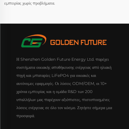
εμπειρίας χωρίς προβλήματα.
Η Shenzhen Golden Future Energy Ltd. παρέχει
συστήματα οικιακής αποθήκευσης ενέργειας από ηλιακή
πηγή και μπαταρίες LiFePO4 για οικιακές και
αυτόνομες εφαρμογές. Οι λύσεις ODM/OEM, οι 10+
χρόνια εμπειρίας και η ομάδα R&D των 200
υπαλλήλων μας παρέχουν αξιόπιστες, πιστοποιημένες
λύσεις ενέργειας σε όλο τον κόσμο. Ζητήστε σήμερα μια
προσφορά.