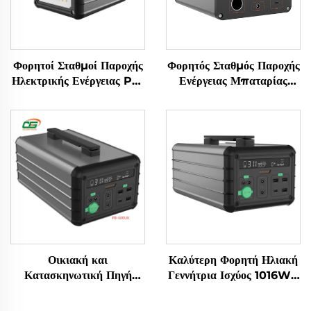
Φορητοί Σταθμοί Παροχής
Φορητός Σταθμός Παροχής
Ηλεκτρικής Ενέργειας PB-
Ενέργειας Μπαταρίας
1000US Μεγάλη
Lifepo4 1065,6Wh
Χωρητικότητα Μπαταρίας
220V Lifepo4 Φορητός
LiFePO4 1000w
Σταθμός Παροχής
Υπαίθρου Κατασκήνωση
Ενέργειας για Εξωτερική
με Ηλιακή Πλάκα
Χρήση και Οικιακή Χρήση
Οικιακή και
Καλύτερη Φορητή Ηλιακή
Κατασκηνωτική Πηγή
Γεννήτρια Ισχύος 1016Wh
Ενέργειας για Εξωτερικούς
14,6V Ηλιακά Πάνελ για
Χώρους - Σύστημα
Οικιακή και Εξωτερική