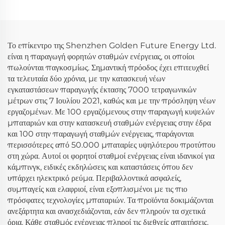
Ενέργειας Παντού 607Wh
Παροχή Έκτακτης Ανάγκης
14,6V για Καλύτερη
Υποστήριξη Παροχής
Ηλεκτρικής Ενέργειας
Το επίκεντρο της Shenzhen Golden Future Energy Ltd.
είναι η παραγωγή φορητών σταθμών ενέργειας, οι οποίοι
πωλούνται παγκοσμίως. Σημαντική πρόοδος έχει επιτευχθεί
τα τελευταία δύο χρόνια, με την κατασκευή νέων
εγκαταστάσεων παραγωγής έκτασης 7000 τετραγωνικών
μέτρων στις 7 Ιουλίου 2021, καθώς και με την πρόσληψη νέων
εργαζομένων. Με 100 εργαζόμενους στην παραγωγή κυψελών
μπαταριών και στην κατασκευή σταθμών ενέργειας στην έδρα
και 100 στην παραγωγή σταθμών ενέργειας, παράγονται
περισσότερες από 50.000 μπαταρίες υψηλότερου προτύπου
στη χώρα. Αυτοί οι φορητοί σταθμοί ενέργειας είναι ιδανικοί για
κάμπινγκ, ειδικές εκδηλώσεις και καταστάσεις όπου δεν
υπάρχει ηλεκτρικό ρεύμα. Περιβαλλοντικά ασφαλείς,
συμπαγείς και ελαφριοί, είναι εξοπλισμένοι με τις πιο
πρόσφατες τεχνολογίες μπαταριών. Τα προϊόντα δοκιμάζονται
ανεξάρτητα και ανασχεδιάζονται, εάν δεν πληρούν τα σχετικά
όρια. Κάθε σταθμός ενέργειας πληροί τις διεθνείς απαιτήσεις,