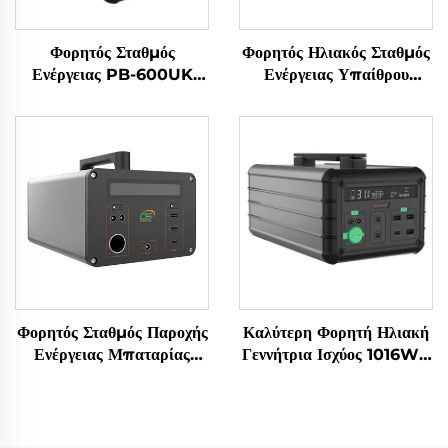
Φορητός Σταθμός
Φορητός Ηλιακός Σταθμός
Ενέργειας PB-600UK
Ενέργειας Υπαίθρου
Επαναφορτιζόμενες
1000W 230V Μπαταρία
Μπαταρίες Λιθίου Ιόντων
LiFePO4
για Ταξίδια και Κάμπινγκ
Φορητός Σταθμός Παροχής
Καλύτερη Φορητή Ηλιακή
Ενέργειας Μπαταρίας
Γεννήτρια Ισχύος 1016Wh
Lifepo4 1065,6Wh
14,6V Ηλιακά Πάνελ για
220V Lifepo4 Φορητός
Οικιακή και Εξωτερική
Σταθμός Παροχής
Παροχή Έκτακτης Ανάγκης
Ενέργειας για Εξωτερική