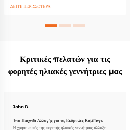
κορυφαία χαρακτηριστικά, τη συμβατότητα με ηλιακή ενέργεια
ΔΕΙΤΕ ΠΕΡΙΣΣΟΤΕΡΑ
και τα ανθεκτικά μοντέλα που εμπιστεύονται οι λάτρεις της
φύσης. Βρείτε την τέλεια επιλογή για εσάς σήμερα.
Κριτικές πελατών για τις
φορητές ηλιακές γεννήτριες μας
John D.
Ένα Παιχνίδι Αλλαγής για τις Εκδρομές Κάμπινγκ
Η χρήση αυτής της φορητής ηλιακής γεννήτριας άλλαξε