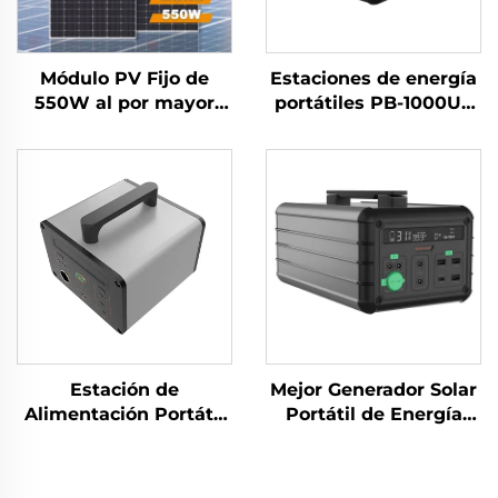
Módulo PV Fijo de
Estaciones de energía
550W al por mayor
portátiles PB-1000US
Energía confiable para
Batería LiFePO4 de
Proyectos de Energía
gran capacidad 1000w
para exteriores y
camping con panel
solar
Estación de
Mejor Generador Solar
Alimentación Portátil
Portátil de Energía
con Panel Solar de
1016Wh 14.6V Paneles
Iones de Litio para
Solares para
Capacidad MN500W
Suministro de