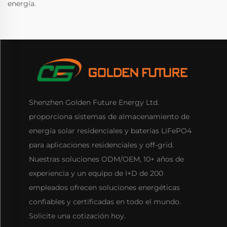
energía.
Shenzhen Golden Future Energy Ltd.
proporciona sistemas de almacenamiento de
energía solar residenciales y baterías LiFePO4
para aplicaciones residenciales y off-grid.
Nuestras soluciones ODM/OEM, 10+ años de
experiencia y un equipo de I+D de 200
empleados ofrecen soluciones energéticas
confiables y certificadas en todo el mundo.
Solicite una cotización hoy.