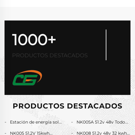
1000+
PRODUCTOS DESTACADOS
PRODUCTOS DESTACADOS
Estación de energía solar
NK005A 51.2v 48v Todo
portátil todo-en-uno BH-
en Uno Inversor de 5Kw y
NK005 51,2V 15kwh
NK008 51.2v 48v 32 kwh