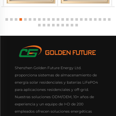
Shenzhen Golden Future Energy Ltd.
proporciona sistemas de almacenamiento de
energía solar residenciales y baterías LiFePO4
para aplicaciones residenciales y off-grid.
Nuestras soluciones ODM/OEM, 10+ años de
experiencia y un equipo de I+D de 200
empleados ofrecen soluciones energéticas